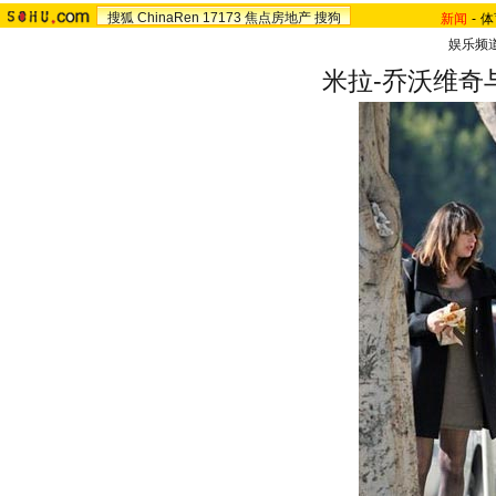
搜狐
ChinaRen
17173
焦点房地产
搜狗
新闻
-
体
娱乐频
米拉-乔沃维奇