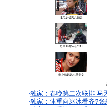
北电放榜美女如云
范冰冰善待老乞妇
李小璐妈妈也是美女
·
独家：春晚第二次联排 马
·
独家：体重向冰冰看齐?张