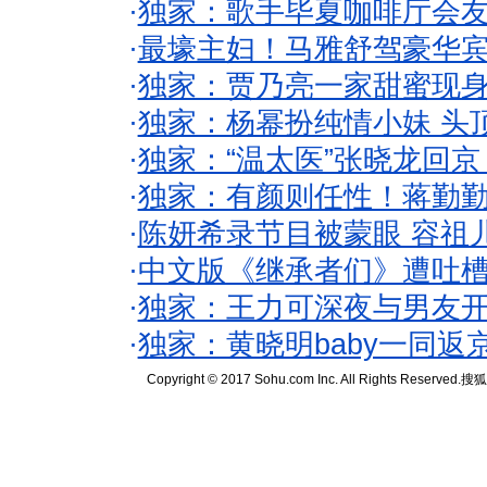
·
独家：歌手毕夏咖啡厅会友
·
最壕主妇！马雅舒驾豪华
·
独家：贾乃亮一家甜蜜现身
·
独家：杨幂扮纯情小妹 头
·
独家：“温太医”张晓龙回京
·
独家：有颜则任性！蒋勤
·
陈妍希录节目被蒙眼 容祖
·
中文版《继承者们》遭吐槽
·
独家：王力可深夜与男友开
·
独家：黄晓明baby一同返
Copyright © 2017 Sohu.com Inc. All Rights Reserved