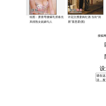
组图：萧蔷弯腰爆乳泄春光
许冠文携妻购红酒 当街“润
风情熟女妩媚勾人
唇”显恩爱(图)
设