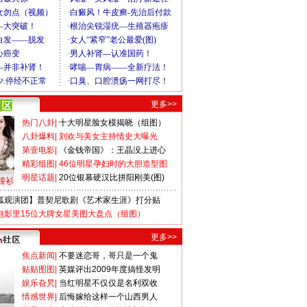
更多>>
热门八卦
|
十大明星脸女模揭晓（组图）
八卦爆料
|
刘欢与美女主持情史大曝光
第壹电影
|
《金钱帝国》：王晶没上进心
精彩组图
|
46位明星孕妇时的大胆造型图
明星话题
|
20位银幕硬汉比拼阳刚美(图)
撞衫
狐观演团】普契尼歌剧《艺术家生涯》打分贴
电影里15位大牌女星美图大盘点（组图）
更多>>
焦点新闻
|
不要迷恋哥，哥只是一个鬼
贴贴图图
|
英媒评出2009年度搞怪发明
娱乐旮旯
|
当红明星不仅仅是名利双收
情感世界
|
后悔嫁给这样一个山西男人