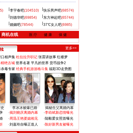
5)
李宇春吧
(104510)
快乐男声吧
(68574)
刘德华吧
(69854)
东方神起吧
(65744)
婚姻吧
(78544)
37℃女人吧
(6985)
商机在线
|
医 疗
健 康
保 健
更多>>
对口相声集
杜拉拉升职记
张震讲故事
红楼梦
-精绝古城
世界名著
平凡的世界
货币战争2
毒杀毒专家
经典手机游游格斗集
福彩3D走势图
情史
李冰冰被爆已婚
揭秘生父离婚内幕
孕
·
揭刘晓庆离婚内幕
·
李幼斌新恋情曝光
婚
·
周迅王艳婆媳相见
·
陆毅爱女照首曝光
折
·
刘嘉玲自曝正造人
·
陈好新男友被曝光