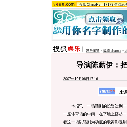
搜狐
ChinaRen
17173
焦点房
娱乐频道
>
戏剧 drama
>
导演陈薪伊：把
2007年10月06日17:16
来
本报讯 一场话剧的投资达到一部
一座体育场的中间，在平地上搭起一
看这一场以话剧为功底的歌舞影视剧