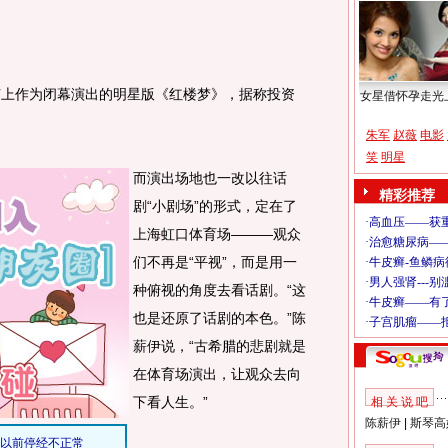
上作为闭幕演出的明星版《红楼梦》，据称投资
女星借怀孕走光
朱军
赵薇
电影
笑
明星
而演出场地也一改以往话
精彩推荐
剧“小剧场”的形式，定在了
上海虹口体育场———观众
们不再是“平视”，而是用一
种俯视的角度去看话剧。“这
也是还原了话剧的本色。”陈
薪伊说，“古希腊的悲剧就是
在体育场演出，让观众去向
下看人生。”
相 关 说 吧
陈薪伊
|
斯琴高