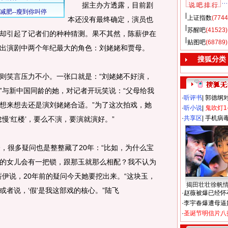
据主办方透露，目前剧
说 吧 排 行
上证指数
(7744
本还没有最终确定，演员也
苏醒吧
(41523)
却引起了记者们的种种猜测。果不其然，陈薪伊在
贴图吧
(68789)
出演剧中两个年纪最大的角色：刘姥姥和贾母。
搜狐分类
笑言压力不小。一张口就是：“刘姥姥不好演，
”与新中国同龄的她，对记者开玩笑说：“父母给我
·
听评书
|
郭德纲
想来想去还是演刘姥姥合适。”为了这次拍戏，她
·
听小说
|
鬼吹灯1
·
共享区
|
手机病
慢‘红楼’，要么不演，要演就演好。”
很多疑问也是整整藏了20年：“比如，为什么宝
的女儿会有一把锁，跟那玉就那么相配？我不认为
薪伊说，20年前的疑问今天她要挖出来。“这块玉，
揭田壮壮徐帆
者说，‘假’是我这部戏的核心。”陆飞
·
赵薇被爆已经怀
·
李宇春爆遭母逼
·
圣诞节明信片八