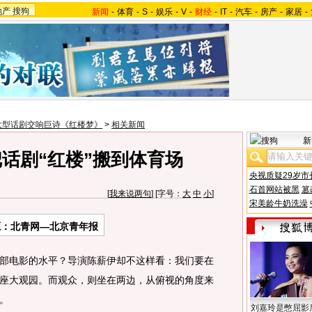
地产
搜狗
新闻
-
体育
-
S
-
娱乐
-
V
-
财经
-
IT
-
汽车
-
房产
-
家居
-
大型话剧交响巨诗《红楼梦》
>
相关新闻
新
话剧“红楼”搬到体育场
央视质疑29岁市
石首网站被黑
篡
[
我来说两句
] [字号：
大
中
小
]
宋美龄牛奶洗澡
源：北青网—北京青年报
电影的水平？导演陈薪伊却不这样看：我们要在
座大观园。而观众，则坐在两边，从俯视的角度来
。
刘嘉玲是憋屈影