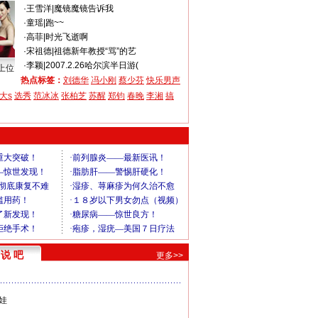
·
王雪洋
|
魔镜魔镜告诉我
·
童瑶
|
跑~~
·
高菲
|
时光飞逝啊
·
宋祖德
|
祖德新年教授“骂”的艺
·
李颖
|
2007.2.26哈尔滨半日游(
上位
热点标签：
刘德华
冯小刚
蔡少芬
快乐男声
大s
选秀
范冰冰
张柏芝
苏醒
郑钧
春晚
李湘
搞
说 吧
更多>>
娃