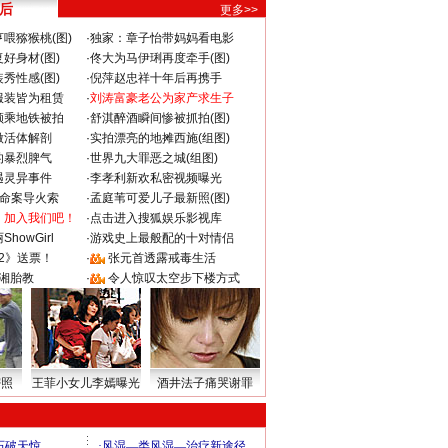
 后
更多>>
喂猕猴桃(图)
·
独家：章子怡带妈妈看电影
好身材(图)
·
佟大为马伊琍再度牵手(图)
秀性感(图)
·
倪萍赵忠祥十年后再携手
服装皆为租赁
·
刘涛富豪老公为家产求生子
颜乘地铁被拍
·
舒淇醉酒瞬间惨被抓拍(图)
做活体解剖
·
实拍漂亮的地摊西施(组图)
的暴烈脾气
·
世界九大罪恶之城(组图)
遇灵异事件
·
李孝利新欢私密视频曝光
成命案导火索
·
孟庭苇可爱儿子最新照(图)
：加入我们吧！
·
点击进入搜狐娱乐影视库
howGirl
·
游戏史上最般配的十对情侣
2》送票！
·
张元首透露戒毒生活
湘胎教
·
令人惊叹太空步下楼方式
密照
王菲小女儿李嫣曝光
酒井法子痛哭谢罪