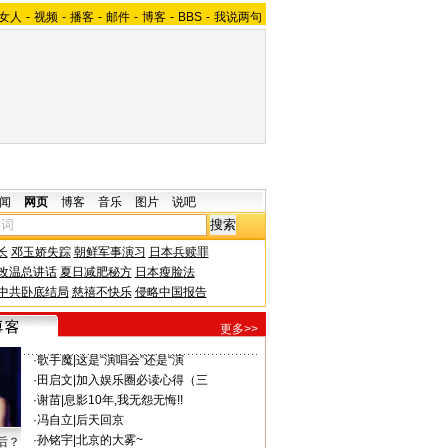
女人
-
视频
-
播客
-
邮件
-
博客
-
BBS
-
我说两句
闻
网页
博客
音乐
图片
说吧
长
邓玉娇失踪
朝鲜军事演习
日本兵赎罪
改温总讲话
夏日减肥秘方
日本瘦脸法
中共卧底结局
慈禧不快乐
侵略中国报告
更多>>
·
歌手魔
|
这是“演唱会”还是“演
·
田启文
|
加入娱乐圈必读心得（三
·
谢苗
|
息影10年,我无怨无悔!!
·
冯自立
|
后天回京
·
孙铭宇
|
北京的大雾~
后？