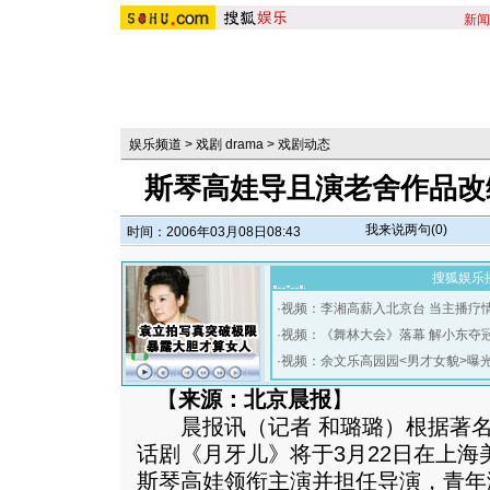
新闻
娱乐频道
>
戏剧 drama
>
戏剧动态
斯琴高娃导且演老舍作品改
我来说两句(
0
)
时间：2006年03月08日08:43
搜狐娱乐
·
视频：李湘高薪入北京台 当主播疗
·
视频：《舞林大会》落幕 解小东夺
·
视频：余文乐高园园<男才女貌>曝
【
来源：北京晨报
】
晨报讯（记者 和璐璐）根据著名
话剧《月牙儿》将于3月22日在上
斯琴高娃领衔主演并担任导演，青年