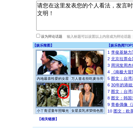
设为辩论话题
【
娱乐辣图
】
【
娱乐热闻TOP
1
李俊基魅力
2
北京拉票会
3
周润发周杰
4
《南极大冒
5
图文：台湾
内地最喜性爱的女星
万人签名拒吃麦当劳
6
30年的港
7
图文：台湾
8
图文：韩国
9
青春偶像《
小丫青涩童年照曝光
女星卖乳求荣情色图
10
图文：欧美
【
相关链接
】