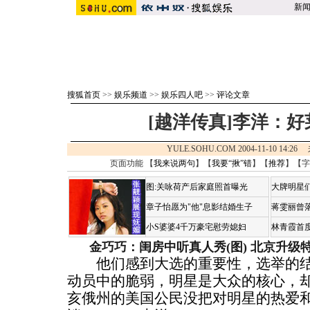
新
搜狐首页
>>
娱乐频道
>>
娱乐四人吧
>>
评论文章
[越洋传真]李洋：好
YULE.SOHU.COM 2004-11-10 14:2
页面功能 【
我来说两句
】【
我要“揪”错
】【
推荐
】【字
图:关咏荷产后家庭照首曝光
大牌明星们
章子怡愿为"他"息影结婚生子
蒋雯丽曾
小S婆婆4千万豪宅慰劳媳妇
林青霞首
金巧巧：闺房中听真人秀(图)
北京升级
他们感到大选的重要性，选举的结
动员中的脆弱，明星是大众的核心，
亥俄州的美国公民没把对明星的热爱