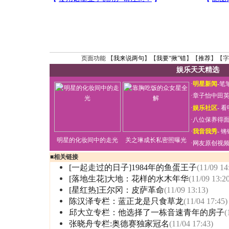
页面功能 【
我来说两句
】【
我要“揪”错
】【
推荐
】【字
娱乐天天精选
·
明星新闻
-
笔
·
章子怡中田
·
娱乐社区
-
看
·
八位保养得
·
我音我秀
-
锵
明星的化妆间中的走光
关之琳成长私密照曝光
·
网友原创视
■
相关链接
[一起走过的日子]1984年的鱼蛋王子
(11/09 14
[落地生花]大地：花样的水木年华
(11/09 13:2
[星红热]王尔冈：皮萨革命
(11/09 13:13)
陈汉泽专栏：蓝正龙是只食草龙
(11/04 17:45)
邱大立专栏：他选择了一栋音速青年的房子
(
张晓舟专栏:奥德赛独家冠名
(11/04 17:43)