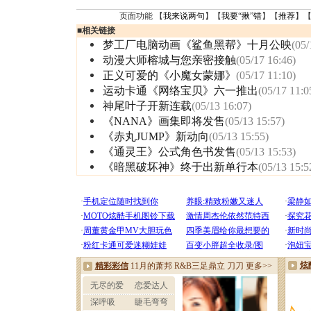
页面功能 【
我来说两句
】【
我要“揪”错
】【
推荐
】
■
相关链接
梦工厂电脑动画《鲨鱼黑帮》十月公映
(05/
动漫大师榕城与您亲密接触
(05/17 16:46)
正义可爱的《小魔女蒙娜》
(05/17 11:10)
运动卡通《网络宝贝》六一推出
(05/17 11:0
神尾叶子开新连载
(05/13 16:07)
《NANA》画集即将发售
(05/13 15:57)
《赤丸JUMP》新动向
(05/13 15:55)
《通灵王》公式角色书发售
(05/13 15:53)
《暗黑破坏神》终于出新单行本
(05/13 15:5