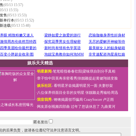
售
(05/13 15:57)
05/13 15:55)
发售
(05/13 15:53)
新单行本
(05/13 15:52)
新连载
(05/13 15:48)
娱乐天天精选
·
明星新闻
-
笔笔暗指春春壮阳
|
梁咏琪自剖分手真相
·
章子怡中田英寿亲密看秀
|
张靓颖提起黄健翔就变脸
·
娱乐社区
-
看明星牙齿揭露明星另一面
夫妻吵架
·
八位保养得面目全非的女明星
张靓颖走秀输给周迅
·
我音我秀
-
锵锵揭露假币骗局
CrazySoccer 卢正雨
关之琳成长私密照曝光
·
网友原创视频四部曲
过年了您该休息了
九曲黄河
匿名发出
论的后果负责，故请各位遵纪守法并注意语言文明。