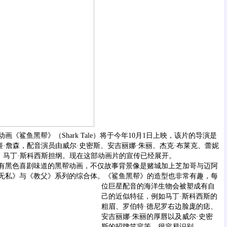
鲨鱼黑帮》（Shark Tale）将于今年10月1日上映，该片的导演是
姬·詹森，配音演员由威尔·史密斯、安吉丽娜·朱丽、杰克·布莱克、蕾妮
罗、马丁·斯科西斯担纲。现在这部动画片的宣传已经展开。
黑色喜剧味道的黑帮动画，不仅故事背景像是赌城加上芝加哥与迈阿
无私》与《教父》系列的综合体。
《鲨鱼黑帮》的造型也非常有趣，每
位巨星配音的海洋生物会被塑成有自
己的近似特征，例如马丁·斯科西斯的
粗眉、罗伯特·德尼罗右边脸庞的痣、
安吉丽娜·朱丽的厚唇以及威尔·史密
斯的招牌笑容等，很容易识别。