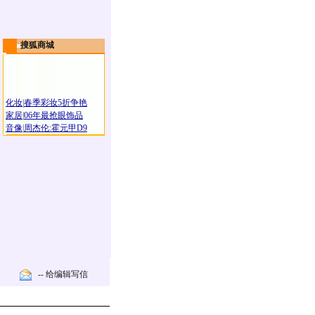
搜狐商城
化妆
|
春季彩妆5折争艳
家居
|
06年最抢眼饰品
音像
|
周杰伦:霍元甲D9
-- 给编辑写信