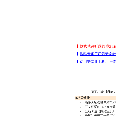
页面功能 【
我来
■
相关链接
动漫大师榕城与您亲密
正义可爱的《小魔女蒙
运动卡通《网络宝贝》
神尾叶子开新连载
(05/1