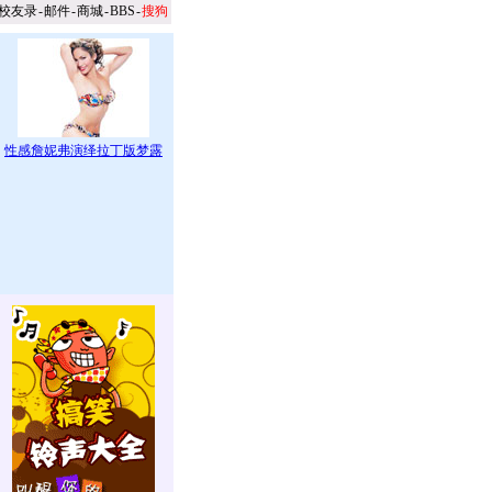
校友录
-
邮件
-
商城
-
BBS
-
搜狗