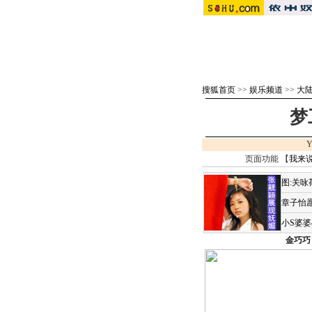
搜狐首页
>>
娱乐频道
>>
大
梦
Y
页面功能 【
我来
图:关
章子怡愿
小S婆
金巧巧