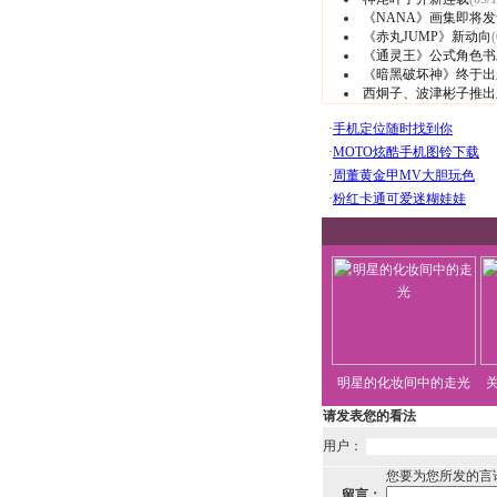
《NANA》画集即将发
《赤丸JUMP》新动向
(
《通灵王》公式角色书
《暗黑破坏神》终于出
西炯子、波津彬子推出
明星的化妆间中的走光
请发表您的看法
用户：
您要为您所发的言
留言：