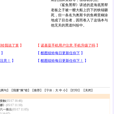
《鲨鱼黑帮》讲述的是海底黑帮
老板之子被一艘大船上扔下的铁锚砸
死，但一条名为奥斯卡的鱼稀里糊涂
地成了目击者，因而卷入了这场本与
他无关的黑道纠纷中。
说两句
】【
我要“揪”错
】【
推荐
】【字体：
大
中
小
】【
打印
】 【
关闭
】
接触
(05/17 16:46)
娜》
(05/17 11:10)
六一推出
(05/17 11:05)
3 16:07)