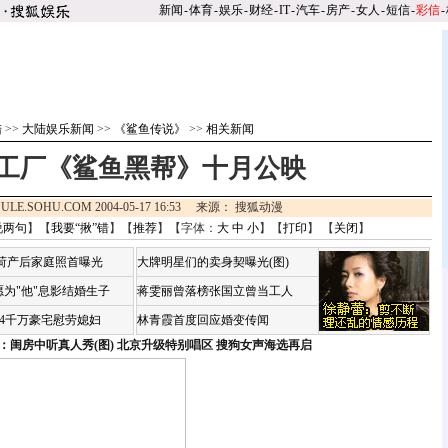
新闻
-
体育
-
娱乐
-
财经
-
IT
-
汽车
-
房产
-
女人
-
短信
-
彩信
-
陆
>>
大陆娱乐新闻
>>
《鲨鱼传说》
>>
相关新闻
工厂《鲨鱼黑帮》十月公映
ULE.SOHU.COM 2004-05-17 16:53 来源： 搜狐动漫
说两句
】【
我要“揪”错
】【
推荐
】【字体：
大
中
小
】【
打印
】 【
关闭
】
咏荷产后家庭照首曝光
大牌明星们的卖身契曝光(图)
为"他"息影结婚生子
蒋雯丽曾落榜张国立曾当工人
婆4千万豪宅慰劳媳妇
林青霞首度回应婚变传闻
：闺房中听真人秀(图)
北京升级特别唱区 搜狗女声海选再启