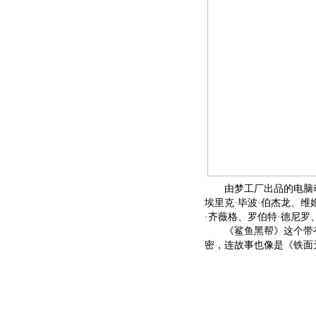
由梦工厂出品的电脑动画《
埃里克·毕波·伯杰龙、维
·齐薇格、罗伯特·德尼
《鲨鱼黑帮》这个带有
密，连故事也像是《铁面