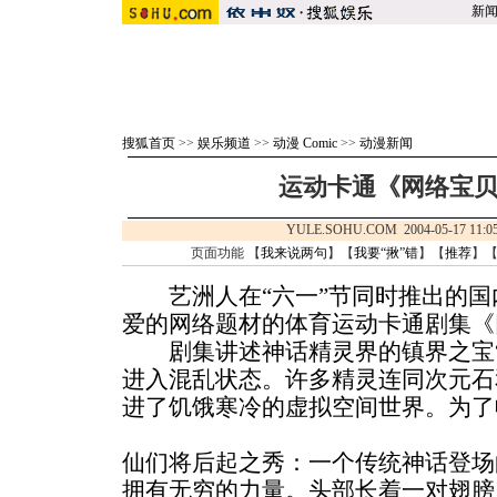
新
搜狐首页
>>
娱乐频道
>>
动漫 Comic
>>
动漫新闻
运动卡通《网络宝
YULE.SOHU.COM 2004-05-17 
页面功能 【
我来说两句
】【
我要“揪”错
】【
推荐
】
艺洲人在“六一”节同时推出的国
爱的网络题材的体育运动卡通剧集《
剧集讲述神话精灵界的镇界之宝“
进入混乱状态。许多精灵连同次元石
进了饥饿寒冷的虚拟空间世界。为了
仙们将后起之秀：一个传统神话登场
拥有无穷的力量。头部长着一对翅膀