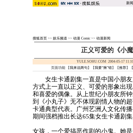
新
搜狐首页
>>
娱乐频道
>>
动漫 Comic
>>
动漫新闻
正义可爱的《小
YULE.SOHU.COM 2004-05-17 
页面功能 【
我来说两句
】【
我要“揪”错
】【
推荐
】
女生卡通剧集一直是中国小朋友
方式上一直以正义、可爱的形象出现
和喜爱的偶像。从上世纪小朋友所钟
到《小丸子》无不体现剧情人物的超
卡通典型代表。广州艺洲人文化传播
期间强档推出长达65集女生卡通剧
女孩，一个爱搞恶作剧的小鬼。她是