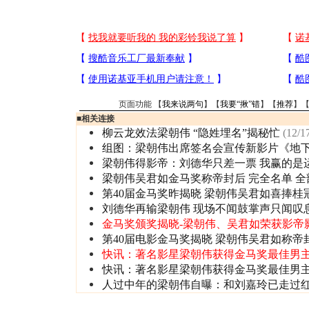
页面功能 【
我来说两句
】【
我要“揪”错
】【
推荐
】
■
相关连接
柳云龙效法梁朝伟 “隐姓埋名”揭秘忙
(12/1
组图：梁朝伟出席签名会宣传新影片《地
梁朝伟得影帝：刘德华只差一票 我赢的是运
梁朝伟吴君如金马奖称帝封后
完全名单
全
第40届金马奖昨揭晓 梁朝伟吴君如喜捧桂冠
刘德华再输梁朝伟 现场不闻鼓掌声只闻叹
金马奖颁奖揭晓-梁朝伟、吴君如荣获影帝
第40届电影金马奖揭晓 梁朝伟吴君如称帝
快讯：著名影星梁朝伟获得金马奖最佳男
快讯：著名影星梁朝伟获得金马奖最佳男
人过中年的梁朝伟自曝：和刘嘉玲已走过红