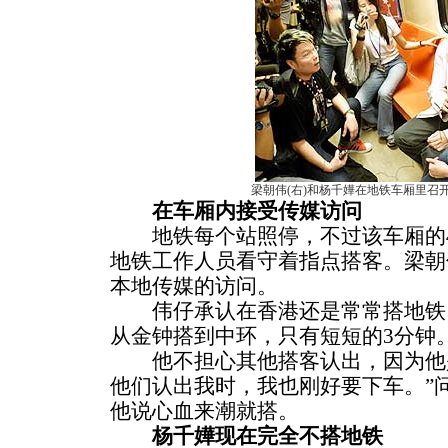
梁朝伟(右)和杨千嬅在地铁车厢里召
在车厢内接受传媒访问
地铁每个站照停，不过该车厢的4
地铁工作人员看守着指点搭客。梁朝
本地传媒的访问。
伟仔承认在香港还是常常搭地铁，
从金钟搭到中环，只有短短的3分钟。
他不担心其他搭客认出，因为他是
他们认出我时，我也刚好要下车。”
他说心血来潮就搭。
杨千嬅现在完全不搭地铁