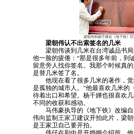
梁朝伟和杨千嬅在《地下铁》巨
梁朝伟认不出索签名的几米
梁朝伟谈到几米在台湾诚品书局
他一脸的疲倦：“那是很多年前，到
留意旁人找你签名。我那个时候真的
是替几米签了名。
他现在看了很多几米的著作，觉得
是孤独的城市人。”他最喜欢几米的
待着出口和希望。杨千嬅也很喜欢几
不同的收获和感动。
马伟豪执导的《地下铁》改编自
伟向监制
王家卫
建议开拍此片，梁朝
是王家卫自己要开拍。
伟仔在剧中是开婚姻介绍所，他