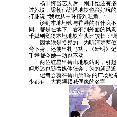
杨千嬅当艺人后，刚开始还有搭
过她说，梁朝伟说搭地铁也蛮好玩的
打趣说:“我就从中环搭到旺角。”
谈到本地地铁与香港的有什么不同
同，都是在地下，看不到外面的风景
千嬅则觉得本地地铁车头比较长：“
因地铁是摇晃的，为听清楚两位
弯下身，还使出扎马功，《新明》记
千嬅都夸她一动也不动。
两位红星出碧山地铁站时，引起
妈影迷也随着媒体狂奔，为的就是近
记者会就在碧山第8站的广场处举
少都有，大家频频喊偶像的名字。