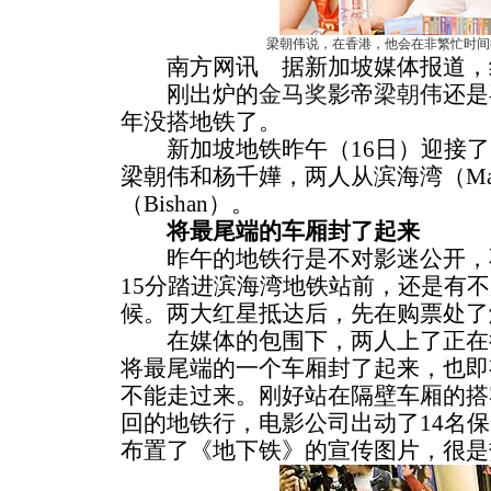
梁朝伟说，在香港，他会在非繁忙时间
南方网讯 据新加坡媒体报道，
刚出炉的
金马奖
影帝
梁朝伟
还是
年没搭地铁了。
新加坡地铁昨午（16日）迎接了
梁朝伟和杨千嬅，两人从滨海湾（Mari
（Bishan）。
将最尾端的车厢封了起来
昨午的地铁行是不对影迷公开，不
15分踏进滨海湾地铁站前，还是有
候。两大红星抵达后，先在购票处了
在媒体的包围下，两人上了正在
将最尾端的一个车厢封了起来，也即
不能走过来。刚好站在隔壁车厢的搭
回的地铁行，电影公司出动了14名
布置了《地下铁》的宣传图片，很是