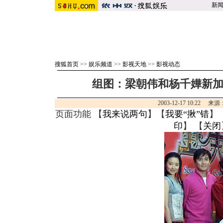
新
搜狐首页
>>
娱乐频道
>>
影视天地
>>
影视动态
组图：梁朝伟和杨千嬅新
2003-12-17 10:22 
页面功能 【
我来说两句
】【
我要“揪”错
】
印
】 【
关闭