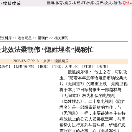
新闻
-
体育
-
娱乐
-
财经
-
IT
-
汽车
-
房产
-
女人
-
短信
-
彩信
-
星资料库
>>
港台明星
>>
梁朝伟
>>
相关新闻
龙效法梁朝伟 “隐姓埋名”揭秘忙
2003-12-17 09:18 来源：
搜狐娱乐
说两句
】【
我要“揪”错
】【
推荐
】【字体：
大
中
小
】【
打印
】 【
关闭
】
搜狐娱乐讯：“他山之石，可以攻
玉。”随着本年度华语电影市场经典大
片《
无间道
3》的隆重上映，湖南卫视
将于本月17日顺势推出一部题材与
《无间道3》极为相似的电视剧------
《隐姓埋名》。二十集电视剧《隐姓
埋名》是一部缉毒题材的力作，与
《无间道》一样，主要讲述奋斗在特
殊战线上的公安人员卧底黑帮，与黑
帮势力进行系列斗智斗勇、铲锄奸恶
声张正义的故事。在《非常案件》、