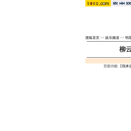
搜狐首页
>>
娱乐频道
>>
明
柳云
页面功能 【
我来