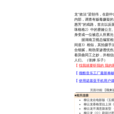
龙
“效法”
梁朝伟
，在剧中
内部，调查有贩毒嫌疑的
惠芳”的戏路，首次以反
珠格格2》中的赛娅公主
身变成一位被恋人所累沦
据湖南卫视总编室相关
间道3》相似，其拍摄手
合细腻，刚劲里渗透忧伤
着异曲同工之妙，并相信
人们。（张婵 乐子）
页面功能 【
我来
■
相关连接
柳云龙在电影版《玉观
柳云龙香格里拉上演
柳云龙不满意新发型 
柳云龙《公》剧设计死