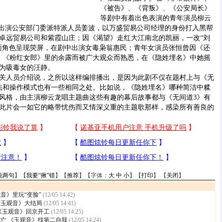
《被告》、《背叛》、《公安局长》
等剧中有着出色表演的青年演员
柳云
出演公安部门委派特派人员姜波，以万盛贸易公司经理的身份打入黑帮
卓远贸易公司和紫霞山庄；因《渴望》走红大江南北的凯丽，一改“刘
面角色呈现荧屏，在剧中出演女毒枭翁惠民；青年女演员张恒曾因《还
、《粉红女郎》里的余露而被广大观众而熟悉，在《隐姓埋名》中她摇
为吸毒女的汪静。
人员介绍说，之所以这样编排播出，是因为此剧不仅在题村上与《无
法和操作模式也有一些相同之处。比如说，《隐姓埋名》哪种简洁中糅
风格，由主演柳云龙唱主题曲这些有趣的幕后故事都与《无间道3》有
此片会一如它的略带忧伤而又情深义重的主题歌那样，感染所有善良的
说两句
】【
我要“揪”错
】【
推荐
】【字体：
大
中
小
】【
打印
】 【
关闭
】
音》里玩“变脸”
(12/05 14:42)
《玉观音》大结局
(12/05 14:41)
《玉观音》回京开工
(12/05 14:25)
亡 《玉观音》找第二自我
(12/05 14:24)