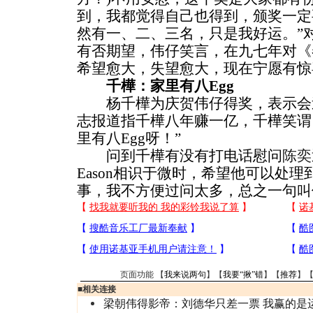
到，我都觉得自己也得到，颁奖一定
然有一、二、三名，只是我好运。”对
有否期望，伟仔笑言，在九七年对《
希望愈大，失望愈大，现在宁愿有惊
千樺：家里有八Egg
杨千樺为庆贺伟仔得奖，表示会
志报道指千樺八年赚一亿，千樺笑谓：
里有八Egg呀！”
问到千樺有没有打电话慰问
陈奕
Eason相识于微时，希望他可以处
事，我不方便过问太多，总之一句叫他Tak
页面功能 【
我来说两句
】【
我要“揪”错
】【
推荐
】
■
相关连接
梁朝伟得影帝：刘德华只差一票 我赢的是运