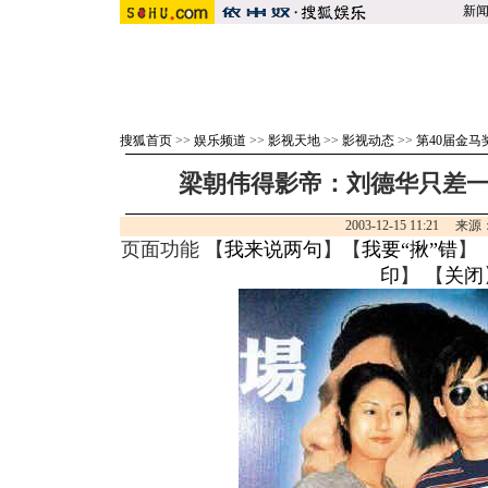
新
搜狐首页
>>
娱乐频道
>>
影视天地
>>
影视动态
>>
第40届金马
梁朝伟得影帝：刘德华只差一票
2003-12-15 11:21 
页面功能 【
我来说两句
】【
我要“揪”错
】
印
】 【
关闭