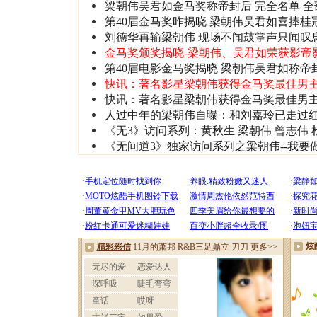
梁朝伟吴君如金马奖称帝封后
完全名单
全
第40届金马奖昨揭晓 梁朝伟吴君如喜捧桂冠
刘德华再输梁朝伟 现场不闻鼓掌声只闻叹
金马奖颁奖揭晓-梁朝伟、吴君如荣获影帝
第40届电影金马奖揭晓 梁朝伟吴君如称帝
快讯：著名影星梁朝伟获得金马奖最佳男
快讯：著名影星梁朝伟获得金马奖最佳男
人过中年的梁朝伟自曝：和刘嘉玲已走过红
《无3》访问系列：黄秋生
梁朝伟
曾志伟
《无间道3》独家访问系列之梁朝伟--我要