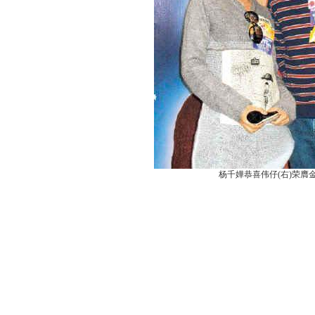
杨千嬅恭喜伟仔(右)荣膺