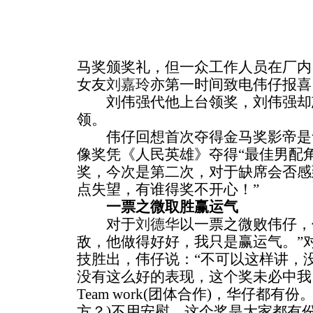
马奖颁奖礼，但一众工作人员在厂内
女友
刘嘉玲
亦第一时间致电伟仔报喜
刘伟强代他上台领奖，刘伟强却
领。
伟仔回想首次夺得金马奖影帝是
像奖凭《人民英雄》夺得“最佳男配
奖，今次是第二次，对于缺席会否感
点失望，有谁得奖不开心！”
一票之微取胜赢运气
对于
刘德华
以一票之微败伟仔，
敌，他做得好好，我只是赢运气。”
技胜出，伟仔说：“不可以这样讲，
没有这么好的表现，这个奖未必中我
Team work(团体合作)，华仔都
方？)不用安慰，这个奖是大家都有