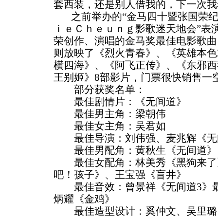
套西装，还是别人借我的，下一次我
之前举办的“金马四十暨张国荣纪念
ｉｅＣｈｅｕｎｇ影歌迷天地会”表
荣创作、演唱的金马奖最佳电影歌曲
则放映了《烈火青春》、《英雄本色
横四海》、《阿飞正传》、《东邪西
王别姬》8部影片，门票很快销售一
部分获奖名单：
最佳剧情片：《无间道》
最佳男主角：梁朝伟
最佳女主角：吴君如
最佳导演：刘伟强、麦兆辉《无
最佳男配角：黄秋生《无间道》
最佳女配角：林美秀《黑狗来了
吧！孩子》、王宝强《盲井》
最佳音效：曾景祥《无间道3》最
炳耀《金鸡》
最佳造型设计：奚仲文、吴里璐