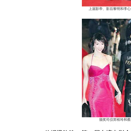
上届影帝、影后黎明和李心
颁奖司仪郑裕玲和蔡