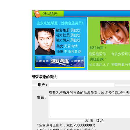
去东京迪斯尼，过桃色圣诞节
!
精彩相册
[男]
[女]
活力社员
[男]
[女]
魅力情人
[男]
[女]
美女
天若有情
·
和弦铃声：
帅哥
不帅照脸踢
很爱很爱你
有多少爱可
·
疯狂音效：
宝贝该起床了
甘撒热血写
请发表您的看法
用户：
您要为您所发的言论的后果负责，故请各位遵纪守法
留言：
*经营许可证编号：京ICP00000008号