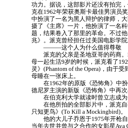
功力。据说，这部影片还没有拍完，
克在1962年荣获奥斯卡最佳男演员
中扮演了一名为黑人辩护的律师，大获
摄了《主席》一片，他扮演了一名科
题，结果卷入了那里的革命。不过他
兆》。派克曾经担任过美国电影学院
———这个人为什么值得尊敬
派克的父亲是圣地亚哥的药商。5
母一起生活9岁的时候，派克看了19
灵》(Phantom of the Opera
母睡在一张床上。
在1962年的原版《恐怖角》中扮演Sa
德尼罗主演的新版《恐怖角》中再次
在伯克利大学就读时曾立志成为
在他所拍的全部影片中，派克自己最
只知更鸟》(To Kill a Mockingbird)。
他的大儿子乔恩于1975年开枪自杀
当年去世并曾与之合作的女影星Ava G