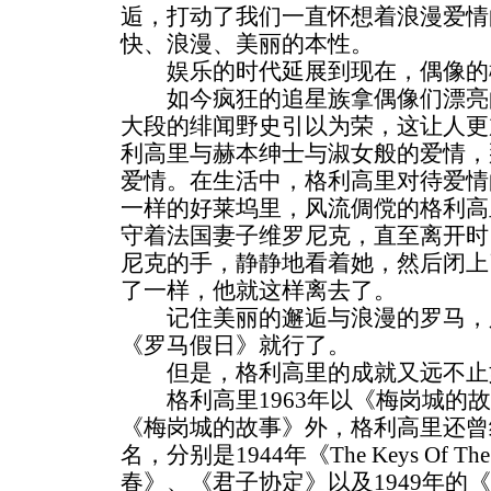
逅，打动了我们一直怀想着浪漫爱情
快、浪漫、美丽的本性。
娱乐的时代延展到现在，偶像的
如今疯狂的追星族拿偶像们漂亮
大段的绯闻野史引以为荣，这让人更
利高里与赫本绅士与淑女般的爱情，
爱情。在生活中，格利高里对待爱情
一样的好莱坞里，风流倜傥的格利高
守着法国妻子维罗尼克，直至离开时
尼克的手，静静地看着她，然后闭上
了一样，他就这样离去了。
记住美丽的邂逅与浪漫的罗马，
《罗马假日》就行了。
但是，格利高里的成就又远不止
格利高里1963年以《梅岗城的故
《梅岗城的故事》外，格利高里还曾
名，分别是1944年《The Keys Of T
春》、《君子协定》以及1949年的