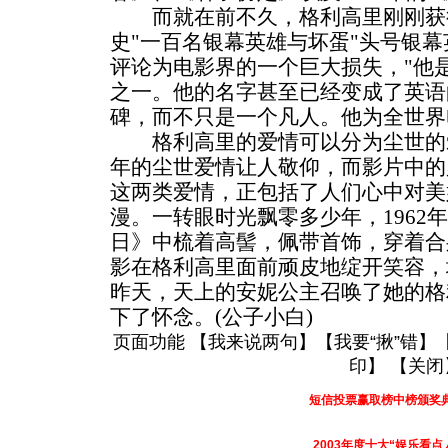
而就在前不久，格利高里刚刚获
史"一百名银幕英雄与坏蛋"头号银
评论为电影界的一个巨大损失，"他
之一。他的名字甚至已经变成了英语
碑，而不只是一个凡人。他为全世界
格利高里的爱情可以分为尘世的爱
年的尘世爱情让人敬仰，而影片中的
这两类爱情，正包括了人们心中对美
漫。一转眼时光飘零多少年，1962
日》中梳着高髻，佩带首饰，穿着合
影在格利高里面前顽皮地绽开笑容，
昨天，天上的安妮公主召唤了她的格
下了怀念。(公子小白)
页面功能 【
我来说两句
】【
我要“揪”错
】
印
】 【
关闭
短信投票赢取榜中榜颁奖
2003年度十大“娱乐看点