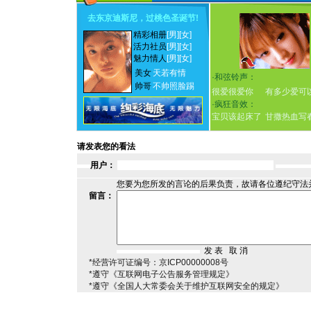
去东京迪斯尼，过桃色圣诞节
!
精彩相册
[男]
[女]
活力社员
[男]
[女]
魅力情人
[男]
[女]
美女
天若有情
·
和弦铃声：
帅哥
不帅照脸踢
很爱很爱你
有多少爱可
·
疯狂音效：
宝贝该起床了
甘撒热血写
请发表您的看法
用户：
您要为您所发的言论的后果负责，故请各位遵纪守法
留言：
*经营许可证编号：京ICP00000008号
*遵守《互联网电子公告服务管理规定》
*遵守《全国人大常委会关于维护互联网安全的规定》