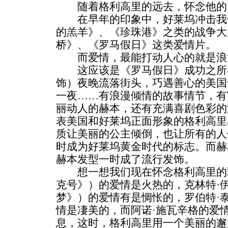
随着格利高里的远去，怀念他的
在早年的印象中，好莱坞冲击我
的羔羊》、《珍珠港》之类的战争大
桥》、《罗马假日》这类爱情片。
而爱情，最能打动人心的就是浪
这应该是《罗马假日》成功之所
饰）夜晚流落街头，巧遇善心的美国
一夜……有浪漫倾情的故事情节，有
丽动人的赫本，还有充满喜剧色彩的
表美国和好莱坞正面形象的格利高里
质让美丽的公主倾倒，也让所有的人
时成为好莱坞黄金时代的标志。而赫
赫本发型一时成了流行发饰。
想一想我们现在怀念格利高里的
克号》）的爱情是火热的，克林特·
梦》）的爱情有是惆怅的，罗伯特·
情是凄美的，而阿诺·施瓦辛格的爱
息，这时，格利高里用一个美丽的邂