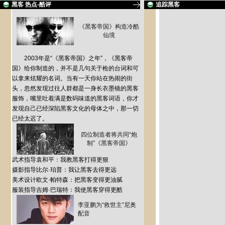
黑客 热点-酷评
追踪黑客
《黑客帝国》构造冷酷
仙境
2003年是“《黑客帝国》之年”，《黑客帝
国》给你制造的，并不是几句关于枪的台词和可
以拿来炫耀的名词。当有一天你站在热闹的街
头，忽然发现过往人群都是一身长衣墨镜的黑客
服饰，嘴里吐着满是数码味道的黑客词语，你才
发现自己已经深陷黑客文化的母体之中，那一切
已经太迟了。
四位制造者将共同“炮
制”《黑客帝国》
武术指导袁和平：我教黑客打得更狠
摄影指导比尔·珀普：我让黑客去得更远
美术设计欧文·帕特森：把黑客变得更油腻
服装指导吉姆·巴瑞特：我使黑客穿得更酷
李亚鹏为“救世主”尼奥
配音