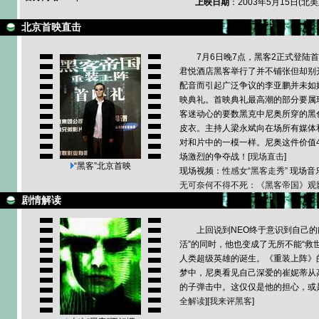
上映日期
：2003年5月15日(北
北京首映直击
7月6日晚7点，黑客2正式登陆
君悦酒店黑客举行了并不铺张但却别
配音而引起广泛争议的李亚鹏并未如
映典礼。首映典礼最高潮的部分要属
客迷动心的要数黑克中尼奥所穿的黑
皮衣。主持人梁永斌向在场所有媒体
对和片中的一模一样。尼奥这件价值4
场激烈的争夺战！[
现场直击
]
“黑客”北京首映
现场视频：
性感女“黑客走秀”
现场音
无可奈何不得不死：《黑客帝国》观
剧情解读
上回说到NEO终于意识到自己的
活”的同时，他也变成了无所不能“救世
人类超级英雄的诞生。《重装上阵》
梦中，尼奥看见自己深爱的崔妮蒂从
的子弹击中。这仅仅是他的担心，或
全解读
][
我来评黑客
]