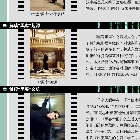
沃卓斯基兄弟终于达成心愿：创
特效。
[
特级全解读
] [
我来评特技
本次
“黑客”动作更酷
解读“黑客”起源
《黑客帝国》之震撼人心，
了科幻电影经常做的：对现实和
鉴了前人的许多名作，并从东西
却依然保持着特立独行的特性，
作。本文所要分析的是骇客帝国
知道了这些，也许会对理解《黑
益。
[
起源全解读
] [
我来评起源
]
“黑客”溯源
解读“黑客”玄机
一千个人眼中有一千个版本
持“现代圣经版”迷们的眼中，《
经。而“同志出柜版”也许是最匪
众眼中，《黑客帝国》的主旨关
识到自己的性取向，并最终决定
享受了十全武功、流行时尚和悦
中发掘出更深刻的东西？欢迎，