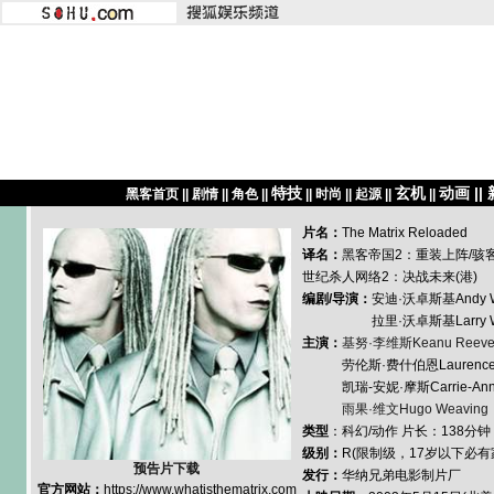
特技
玄机
动画
||
黑客首页 ||
剧情
||
角色
||
||
时尚
||
起源
||
||
片名：
The Matrix Reloaded
译名：
黑客帝国2：重装上阵/骇客
世纪杀人网络2：决战未来(港)
编剧/导演：
安迪·沃卓斯基Andy W
拉里·沃卓斯基Larry Wac
主演：
基努·李维斯Keanu Reeve
劳伦斯·费什伯恩Laurence Fi
凯瑞-安妮·摩斯Carrie-Anne
雨果·维文Hugo Weaving
类型
：科幻/动作 片长：138分钟
级别：
R(限制级，17岁以下必
预告片下载
发行：
华纳兄弟电影制片厂
官方网站：
https://www.whatisthematrix.com