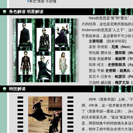
本次
“黑客”不好懂
角色解读 明星解读
Neo的意思是“新”和“重生
片的结局，这也是尼奥所面临的
Anderson的意思是“人之子”
于系统来说，是必要和不可少的 
主要明星
[
我来评明星
]
基努·李维斯
：
尼奥（Neo）
劳伦斯·费许伯：
墨菲斯（Mo
凯瑞·安妮摩斯：
崔妮蒂（Tri
雨果·维文
：
史密斯探员（Age
贾达·平姬·
史密斯：妮奥比（N
莫尼卡·贝鲁奇
：
帕瑟芬（Per
兰伯特·威尔森：
梅罗文加（Me
特技解读
99年《黑客帝国》上映，“
牌。4年来，这一技术被全世界
了《黑客帝国—重装上阵》，决
的沃卓斯基兄弟，“逼迫”着盖特
是，两部续集中的特效镜头多达2
多，制作工程中联合全球六大顶