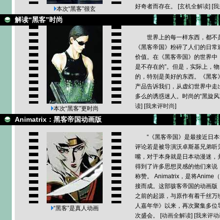
好奇者而存在。 [
玄机全解读
] [
我
本次
“黑客”很玄
解读“黑客”时尚
世界
上的每一样东西，都不
《黑客帝国》粉碎了人们的日常
价值。在《黑客帝国》的世界中
是不存在的”。但是，实际上，
的，特别是美好的东西。《黑客
产品告诉我们，从虚幻世界中走出
多么的诱惑迷人。时尚的“黑旋风”
读
] [
我来评时尚
]
本次
“黑客”更时尚
Animatrix：黑客帝国动画版
“《黑客帝国》是最接近日本
评论若是被导演沃卓斯基兄弟听
嘴，对于本身就是日本动漫迷，
得到了许多思想灵感的他们来说
称赞。 Animatrix，是将Anim
接而成。这部骇客帝国的动画版
之前的起源，与原作有着千丝万
人嘉年华》以来，再次聚集多位
“黑客”是真人动画
次盛会。 [
动画全解读
] [
我来评动