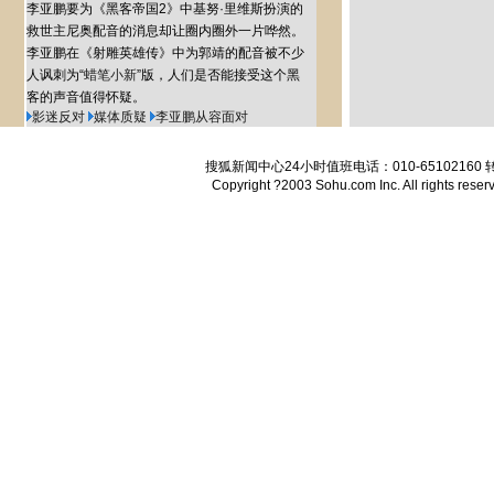
李亚鹏要为《黑客帝国2》中基努·里维斯扮演的
救世主尼奥配音的消息却让圈内圈外一片哗然。
李亚鹏在《射雕英雄传》中为郭靖的配音被不少
人讽刺为“
蜡笔小新
”版，人们是否能接受这个黑
客的声音值得怀疑
。
影迷反对
媒体质疑
李亚鹏从容面对
搜狐新闻中心24小时值班电话：010-65102160 转6
Copyright ?2003 Sohu.com Inc. All rights reser