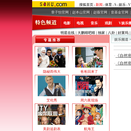
搜狐首页
-
新闻
-
体育
-
S
-
娱乐
-
V
章子怡官网
|
赵本山官网
|
赵薇官网
|
壹基金官网
|
电影
电视
音乐
戏剧
V娱乐
明星在线
|
大鹏嘚吧嘚
|
独家
|
八卦
|
好莱坞
|
娱乐频道
专 题 推 荐
·
《自然
·
《自然
隐秘而伟大
爸爸回来了
艾伦秀
周六夜现场
美剧追剧表
航海王