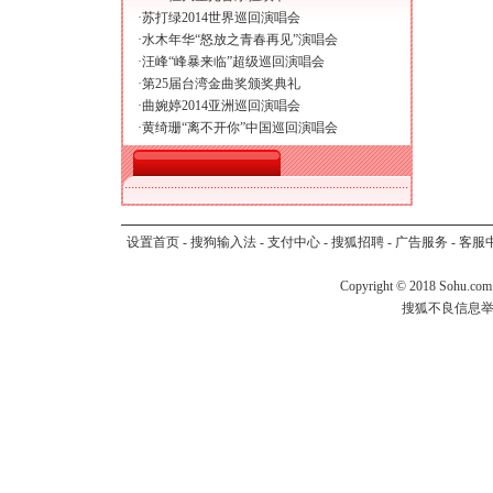
·
苏打绿2014世界巡回演唱会
·
水木年华“怒放之青春再见”演唱会
·
汪峰“峰暴来临”超级巡回演唱会
·
第25届台湾金曲奖颁奖典礼
·
曲婉婷2014亚洲巡回演唱会
·
黄绮珊“离不开你”中国巡回演唱会
设置首页
-
搜狗输入法
-
支付中心
-
搜狐招聘
-
广告服务
-
客服
Copyright
©
2018 Sohu.com
搜狐不良信息