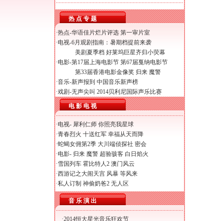
热 点 专 题
·热点-
华语佳片烂片评选
第一审片室
·电视-
6月观剧指南：暑期档提前来袭
美剧夏季档 好莱坞巨星齐归小荧幕
·电影-
第17届上海电影节
第67届戛纳电影节
第33届香港电影金像奖
归来
魔警
·音乐-
新声报到
中国音乐新声榜
·戏剧-
无声尖叫
2014贝利尼国际声乐比赛
电 影 电 视
·电视-
犀利仁师
你照亮我星球
·
青春烈火
十送红军
幸福从天而降
·
蛇蝎女佣第2季
大川端侦探社
密会
·电影-
归来
魔警
超验骇客
白日焰火
·
雪国列车
霍比特人2
澳门风云
·
西游记之大闹天宫
风暴
等风来
·
私人订制
神偷奶爸2
无人区
音 乐 演 出
·
2014恒大星光音乐狂欢节