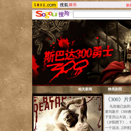
新
相关新闻
精美剧照
《300》
马其顿已故民歌
莱坞新片《30
子亚历山大说，
《夕阳西下》。
一个说法...[
详情
]