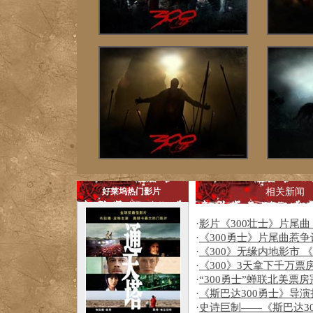
好莱坞热门影片
相关新闻
·
影片《300壮士》片尾
·
《300勇士》片尾曲惹
·
《300》无缘内地影市
·
《300》3天拿下千万票
·
“300勇士”蝉联北美票
·
《斯巴达300勇士》导演
·
史诗巨制——《斯巴达3