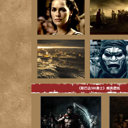
《斯巴达300勇士》精美壁纸