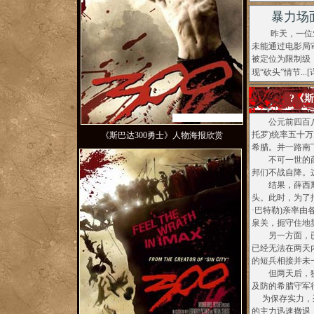
暴力场
昨天，一位业内
未能通过电影局
被定位为限制级
现“砍头”情节...[
?《
1
2
3
4
5
公元前四百八十
托罗)统率五十万
《斯巴达300勇士》人物海报欣赏
希腊。并一路南
不可一世的薛
邦们不战自降。
结果，薛西斯
头。此时，为了
·巴特勒)亲率
泉关，扼守住地
另一方面，已
已经无法在两天
的短兵相接并未
但两天后，狡
及防的希腊守军
为保存实力，列
的主力迅速撤退