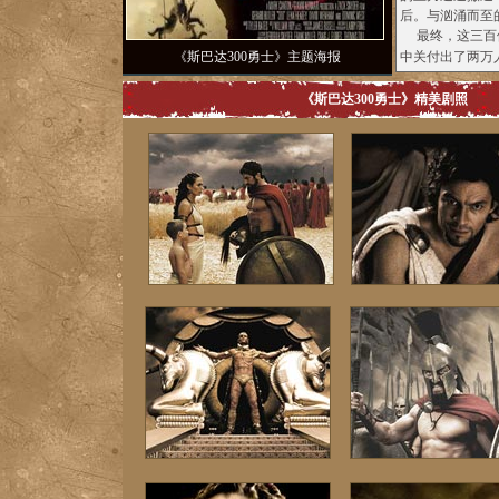
后。与汹涌而至
最终，这三百位
《斯巴达300勇士》主题海报
中关付出了两万
《斯巴达300勇士》精美剧照