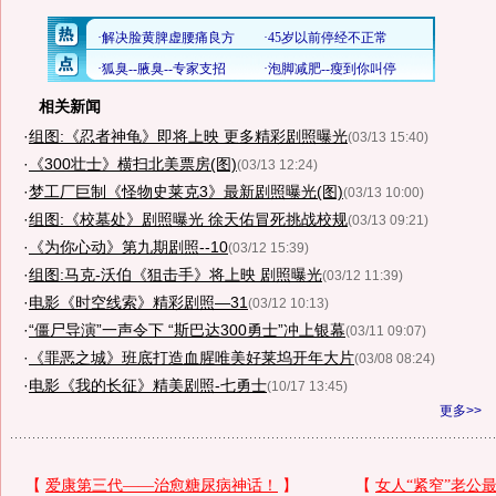
相关新闻
·
组图:《忍者神龟》即将上映 更多精彩剧照曝光
(03/13 15:40)
·
《300壮士》横扫北美票房(图)
(03/13 12:24)
·
梦工厂巨制《怪物史莱克3》最新剧照曝光(图)
(03/13 10:00)
·
组图:《校墓处》剧照曝光 徐天佑冒死挑战校规
(03/13 09:21)
·
《为你心动》第九期剧照--10
(03/12 15:39)
·
组图:马克-沃伯《狙击手》将上映 剧照曝光
(03/12 11:39)
·
电影《时空线索》精彩剧照—31
(03/12 10:13)
·
“僵尸导演”一声令下 “斯巴达300勇士”冲上银幕
(03/11 09:07)
·
《罪恶之城》班底打造血腥唯美好莱坞开年大片
(03/08 08:24)
·
电影《我的长征》精美剧照-七勇士
(10/17 13:45)
更多>>