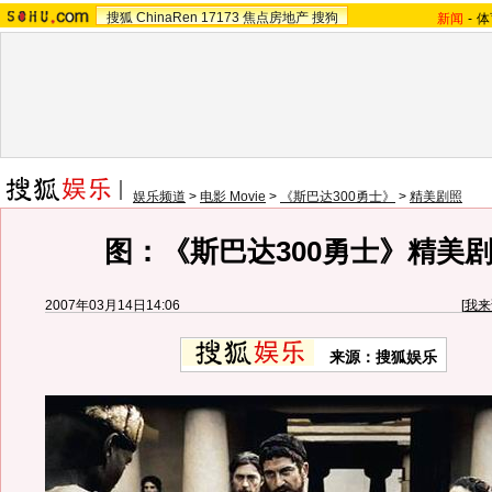
搜狐
ChinaRen
17173
焦点房地产
搜狗
新闻
-
体
娱乐频道
>
电影 Movie
>
《斯巴达300勇士》
>
精美剧照
图：《斯巴达300勇士》精美剧照
2007年03月14日14:06
[
我来
来源：搜狐娱乐