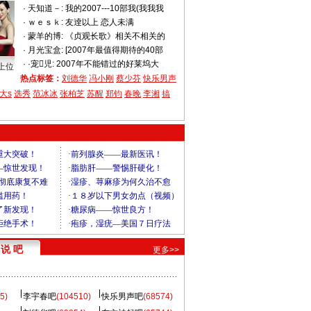
·
天知道－:
我的2007---10部我(我我我
·
ｗｅｓｋ:
友逹以上 恋人未满
·
蒙羊的博:
《贞观长歌》相关不相关的
·
月光宝盒:
[2007年最值得期待的40部
·
·宠児:
2007年不能错过的好莱坞大
上位
热点标签：
刘德华
冯小刚
蔡少芬
快乐男声
大s
选秀
范冰冰
张柏芝
苏醒
郑钧
春晚
李湘
搞
说 吧
更多>>
5)
李宇春吧
(104510)
快乐男声吧
(68574)