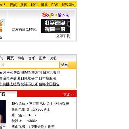
女人
-
视频
-
播客
-
邮件
-
博客
-
BBS
-
我说两句
网友自建DJ专辑
立即下载
版
闻
网页
博客
音乐
图片
说吧
长
邓玉娇失踪
朝鲜军事演习
日本兵赎罪
改温总讲话
夏日减肥秘方
日本瘦脸法
中共卧底结局
慈禧不快乐
侵略中国报告
更多>>
·
我心勇敢:
<三百斯巴达勇士>剧照曝光
·
最新电影:
斯巴达300勇士
·
水一涵－:
TROY
·
秋秋＠－:
<300>
·
雪山飞狐:
《变形金刚》剧照
后？