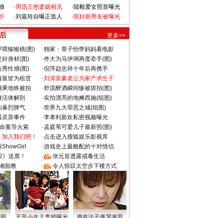
婚
·
周迅王艳婆媳相见
·
陆毅爱女照首曝光
折
·
刘嘉玲自曝正造人
·
陈好新男友被曝光
 后
更多>>
喂猕猴桃(图)
·
独家：章子怡带妈妈看电影
好身材(图)
·
佟大为马伊琍再度牵手(图)
秀性感(图)
·
倪萍赵忠祥十年后再携手
服装皆为租赁
·
刘涛富豪老公为家产求生子
颜乘地铁被拍
·
舒淇醉酒瞬间惨被抓拍(图)
做活体解剖
·
实拍漂亮的地摊西施(组图)
的暴烈脾气
·
世界九大罪恶之城(组图)
遇灵异事件
·
李孝利新欢私密视频曝光
成命案导火索
·
孟庭苇可爱儿子最新照(图)
：加入我们吧！
·
点击进入搜狐娱乐影视库
howGirl
·
游戏史上最般配的十对情侣
2》送票！
·
张元首透露戒毒生活
湘胎教
·
令人惊叹太空步下楼方式
密照
王菲小女儿李嫣曝光
酒井法子痛哭谢罪