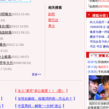
苏醒吧
(41523)
贴图吧
(68789)
相关搜索
剧照曝光
剧照
(03/13 15:40)
搜狐分类
|
斯巴达
:24)
勇士
光(图)
(03/13 10:00)
挑战校规
(03/13 09:21)
39)
曝光
(03/12 11:39)
10:13)
”冲上银幕
(03/11 09:07)
·
听评书
|
郭德纲
开年大片
(03/08 08:24)
·
听小说
|
鬼吹灯1
17 13:45)
·
共享区
|
手机病
更多>>
揭田壮壮徐帆
·
赵薇被爆已经怀