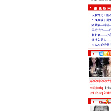
健 康 指 南
范冰冰李冰冰大
戏剧演出
|
【搜
热门连载
|
刘烨