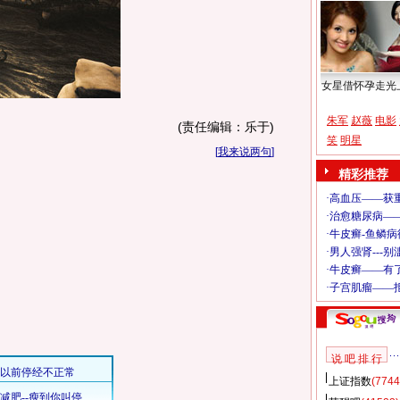
女星借怀孕走光
朱军
赵薇
电影
(责任编辑：乐于)
笑
明星
[
我来说两句
]
精彩推荐
说 吧 排 行
上证指数
(7744