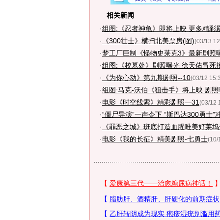
相关新闻
·
组图:《忍者神龟》即将上映 更多精彩
·
《300壮士》横扫北美票房(图)
(03/13 12
·
梦工厂巨制《怪物史莱克3》最新剧照曝
·
组图:《校墓处》剧照曝光 徐天佑冒死
·
《为你心动》第九期剧照--10
(03/12 15:
·
组图:马克-沃伯《狙击手》将上映 剧照
·
电影《时空线索》精彩剧照—31
(03/12 
·
“僵尸导演”一声令下 “斯巴达300勇士
·
《罪恶之城》班底打造血腥唯美好莱坞
·
电影《我的长征》精美剧照-七勇士
(10/