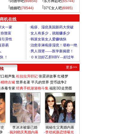
刘德华吧
(69854)
东方神起吧
(65744)
婚姻吧
(78544)
37℃女人吧
(6985)
商机在线
更多>>
对口相声集
杜拉拉升职记
张震讲故事
红楼梦
-精绝古城
世界名著
平凡的世界
货币战争2
毒杀毒专家
经典手机游游格斗集
福彩3D走势图
情史
李冰冰被爆已婚
揭秘生父离婚内幕
孕
·
揭刘晓庆离婚内幕
·
李幼斌新恋情曝光