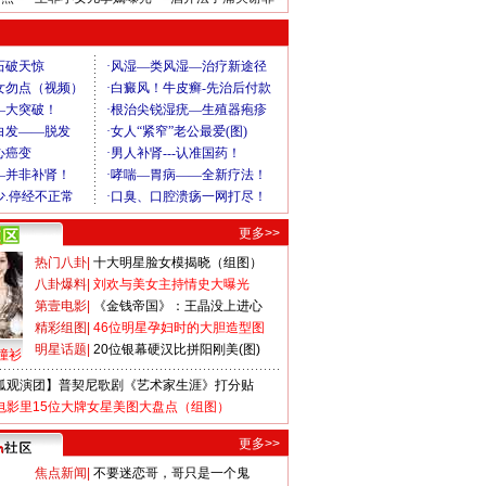
更多>>
热门八卦
|
十大明星脸女模揭晓（组图）
八卦爆料
|
刘欢与美女主持情史大曝光
第壹电影
|
《金钱帝国》：王晶没上进心
精彩组图
|
46位明星孕妇时的大胆造型图
明星话题
|
20位银幕硬汉比拼阳刚美(图)
撞衫
狐观演团】普契尼歌剧《艺术家生涯》打分贴
电影里15位大牌女星美图大盘点（组图）
更多>>
焦点新闻
|
不要迷恋哥，哥只是一个鬼