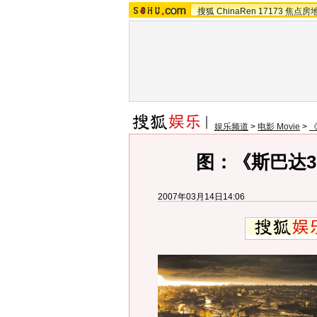
搜狐
ChinaRen
17173
焦点房
娱乐频道
>
电影 Movie
>
《
图：《斯巴达30
2007年03月14日14:06