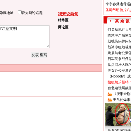
·
李宇春爆遭母逼
·
圣诞节明信片八
隐藏地址
设为辩论话题
我来说两句
精华区
茶 余 饭
辩论区
·
何炅获地产大亨
·
陈慧琳产后恢复
·
殷桃街头休闲装
·
范冰冰红地毯
·
姚晨与老公素
·
日军竟拿战俘
·
盘点网坛大腕
·
美女办公室遭
·
《Nobody》
·
搜狐娱乐招聘
·
台北电玩展靓丽S
·
《变形金刚
·
王岳伦爆李
新版“西游”绝