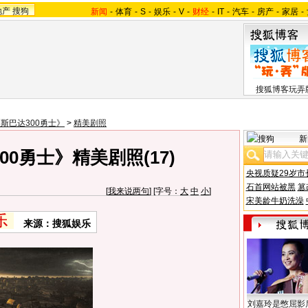
地产
搜狗
新闻
-
体育
-
S
-
娱乐
-
V
-
财经
-
IT
-
汽车
-
房产
-
家居
-
搜狐博客玩弄
斯巴达300勇士》
>
精美剧照
新
0勇士》精美剧照(17)
央视质疑29岁市
石首网站被黑
篡
[
我来说两句
] [字号：
大
中
小
]
宋美龄牛奶洗澡
来源：搜狐娱乐
刘嘉玲是憋屈影