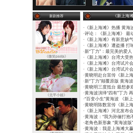
《新上海滩
新剧推荐
·
《新上海滩》热播 黄海
·
评论：《新上海滩》 最
·
《新上海滩》有新意缺气
·
《新上海滩》遭盗播 打
·
新“丁力”：最完美的爱人
《微笑pasta》
·
《新上海滩》台湾大受热
·
《新上海滩》台湾试片会
·
《新上海滩》台湾试片会
·
黄晓明赴台宣传《新上海
·
新“丁力”颠覆原版 黄
·
黄晓明三度抵台 最想参
·
黄海波演绎“四有”丁力 
《北平小姐》
·
“百变小生”黄海波 《新
·
黄晓明陈数宣传《新上海
·
《新上海滩》河北发布会 
·
黄海波：“我为孙俪打抱不
·
老角色新形象 “黄海波版
·
黄海波：我是上海滩大赢