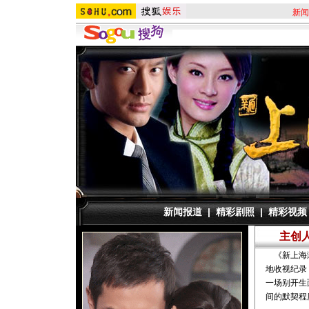
新闻
新闻报道
|
精彩剧照
|
精彩视频
主创
《新上海滩
地收视纪录
一场别开生
间的默契程