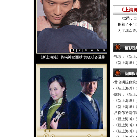
《上海
据悉，自
据着了不可
为了观众关注
精彩视
1
2
3
4
5
6
·
视频：《新上
《新上海滩》将揭神秘面纱 黄晓明备受期
·
《新上海滩》
待
新闻报
·
黄晓明陈数杭
·
《新上海滩》
·
陈数：《新上
·
《新上海滩》
·
《新上海滩》
·
吕良伟透露保
·
《新上海滩》
·
《新上海滩》
·
《新上海滩》