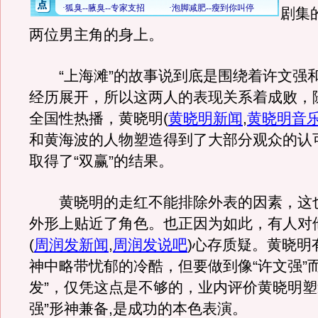
剧集
两位男主角的身上。
“上海滩”的故事说到底是围绕着许文强
经历展开，所以这两人的表现关系着成败，
全国性热播，黄晓明
(
黄晓明新闻
,
黄晓明音
和黄海波的人物塑造得到了大部分观众的认
取得了“双赢”的结果。
黄晓明的走红不能排除外表的因素，这
外形上贴近了角色。也正因为如此，有人对
(
周润发新闻
,
周润发说吧
)
心存质疑。黄晓明
神中略带忧郁的冷酷，但要做到像“许文强”
发”，仅凭这点是不够的，业内评价黄晓明塑
强”形神兼备,是成功的本色表演。