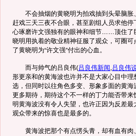
不会抽烟的黄晓明为拍戏抽到头晕脑胀
赶戏三天三夜不合眼，甚至剧组人员求他停
心琢磨许文强独有的眼神和细节……顶住了
晓明用执着的敬业精神征服了观众，可圈可
了黄晓明为“许文强”付出的心血。
而与帅气的吕良伟
(
吕良伟新闻
,
吕良伟
形更亲和的黄海波也许并不是大家心目中理
选，但同时以往角色多变、形象多面的黄海
更多期待，期待这个不一样的丁力能否带来
明黄海波没有令人失望，也许正因为反差最
观众带来的惊喜也是最多的。
黄海波把那个有点愣头青，却有血有肉