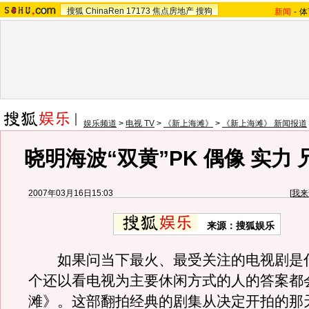
搜狐
ChinaRen
17173
焦点房地产
搜狗
新闻
-
体
娱乐频道
>
电视 TV
>
《新上海滩》
>
《新上海滩》 新闻报道
晓明海波“双黄”PK 偶像 实力 
2007年03月16日15:03
[
我来
来源：搜狐娱乐
如果问当下最火、最受关注的电视剧是
个还以看电视为主要休闲方式的人的答案都
滩》。这部翻拍经典的剧集从决定开拍的那