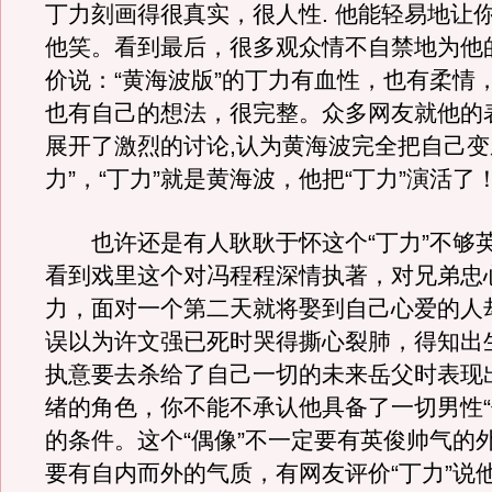
丁力刻画得很真实，很人性. 他能轻易地让
他笑。看到最后，很多观众情不自禁地为他
价说：“黄海波版”的丁力有血性，也有柔情
也有自己的想法，很完整。众多网友就他的
展开了激烈的讨论,认为黄海波完全把自己变
力”，“丁力”就是黄海波，他把“丁力”演活了
也许还是有人耿耿于怀这个“丁力”不够
看到戏里这个对冯程程深情执著，对兄弟忠
力，面对一个第二天就将娶到自己心爱的人
误以为许文强已死时哭得撕心裂肺，得知出
执意要去杀给了自己一切的未来岳父时表现
绪的角色，你不能不承认他具备了一切男性“
的条件。这个“偶像”不一定要有英俊帅气的
要有自内而外的气质，有网友评价“丁力”说