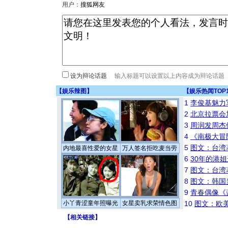
用户：
设为辩论话题
【
娱乐辣图
】
【
娱乐热闻TOP
1
李俊基魅力
2
北京拉票会
3
周润发周杰
4
《南极大冒
5
图文：台湾
内地最喜性爱的女星
万人签名拒吃麦当劳
6
30年的港
7
图文：台湾
8
图文：韩国
9
青春偶像《
小丫青涩童年照曝光
女星卖乳求荣情色图
10
图文：欧美
【
相关链接
】