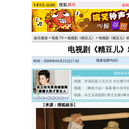
新闻
娱乐频道
>
电视 TV
>
电视剧《精豆儿》
>
电视剧《精豆儿》
电视剧《精豆儿》
我来说两句(
0
)
时间：2006年04月21日17:42
搜狐娱乐
·
视频：李湘高薪入北京台 当主播疗
·
视频：《舞林大会》落幕 解小东夺
·
视频：余文乐高园园<男才女貌>曝
【
来源：搜狐娱乐
】