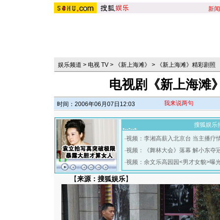
新闻
娱乐频道
>
电视 TV
>
《新上海滩》
>
《新上海滩》精彩剧照
电视剧《新上海滩》
我来说两句
时间：2006年06月07日12:03
搜狐娱乐
·
视频：李湘高薪入北京台 当主播疗
·
视频：《舞林大会》落幕 解小东夺
·
视频：余文乐高园园<男才女貌>曝
【
来源：搜狐娱乐
】