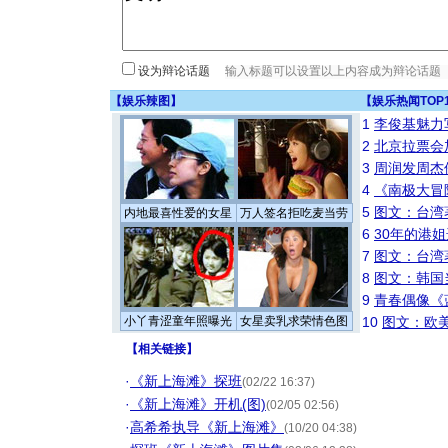
设为辩论话题
【
娱乐辣图
】
【
娱乐热闻TOP
1
李俊基魅力
2
北京拉票会
3
周润发周杰
4
《南极大冒
5
图文：台湾
内地最喜性爱的女星
万人签名拒吃麦当劳
6
30年的港
7
图文：台湾
8
图文：韩国
9
青春偶像《
小丫青涩童年照曝光
女星卖乳求荣情色图
10
图文：欧美
【
相关链接
】
·
《新上海滩》探班
(02/22 16:37)
·
《新上海滩》开机(图)
(02/05 02:56)
·
高希希执导《新上海滩》
(10/20 04:38)