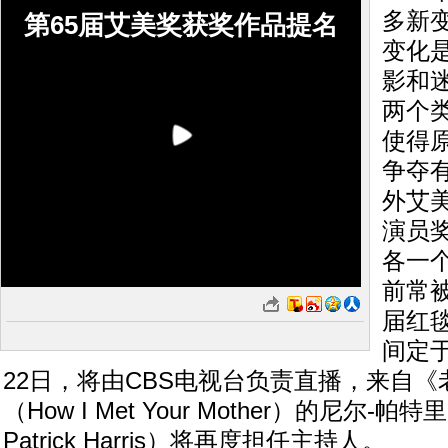
多新
第65届艾美奖获奖作品提名
变化
影和
两个
使得
争夺
外艾
演员
各一
前常
届红
间定
22日，将由CBS电视台负责直播，来自
（How I Met Your Mother）的尼尔-帕特
Patrick Harris）将再度担任主持人。