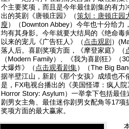
个主要奖项，而且是今年最佳剧集的有力冲
出的英剧《唐顿庄园》（
策划：唐顿庄园
瘦
）（Downton Abbey）今年也十分
均有其身影。今年就要大结局的《绝命毒
以来的宠儿《广告狂人》（
点击观剧
）(M
落人后。喜剧奖项方面，《摩登家庭》（
（Modern Family）、《我为喜剧狂》（3
大爆炸》（
点击观看剧集
）（The Big Ba
据半壁江山，新剧《那个女孩》成绩也不
是，FX电视台播出的《美国怪谭：疯人院》（
Horror Story: Asylum）一举拿下包
剧男女主角、最佳迷你剧男女配角等17项
奖项方面的最大赢家。
本届