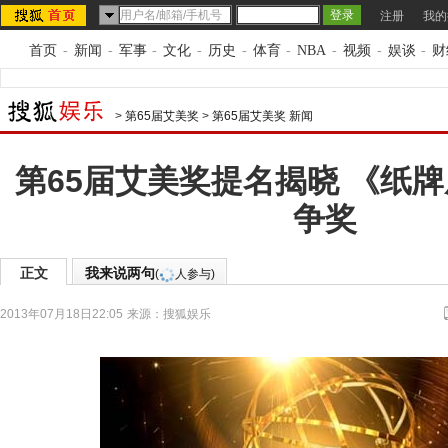
注册
我的
首页
-
新闻
-
军事
-
文化
-
历史
-
体育
-
NBA
-
视频
-
娱谈
-
财
>
第65届艾美奖
>
第65届艾美奖 新闻
第65届艾美奖提名揭晓 《纸
争奖
正文
我来说两句
(
人参与)
2013年07月18日22:05
来源：
搜狐娱乐