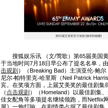
第65届艾美奖官方海报
[保存到相册]
搜狐娱乐讯 （文/莺歌）第65届美国
于当地时间7月18日早公布了提名名单，
击观剧
）（Breaking Bad）主演亚伦-鲍尔（
尼尔-帕特里克-哈里斯（Neil Patrick Ha
宾。在奖项方面，上届艾美奖的最佳剧集
（
点击观剧
）（Homeland）以最佳剧
佳女配角等多项提名继续领跑，而Netfli
屋》一炮打响，在剧情类占据了最佳剧集