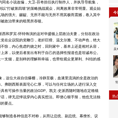
同名小说改编，大卫-芬奇担任执行制作人，并执导导航集，
则以“打破第四墙”的策略挑战观众，间离效果非常明显。观众始
今
气场的强大、龌龊、无所不能与无所不用其极而震撼，卷入其中
都被政治带来的暗黑所吞噬。
西和罗宾-怀特饰演的这对华盛顿上层政治夫妻，分别在政治
主党在众议院的党鞭①，老奸巨猾、温文尔雅、不动声色，绝大
澜不惊，内心焦虑灼烧之时，回到家中，基本上还是相对从容，
吴
者上床，以便后者发出有利于自己的选择性报道也是坦诚布公。
吸一支烟，是别样的理解和幸福，也带给观众更犀利、纠结的感
，这位大叔自信爆棚，冷静至极，血液里流淌的全是政治的
力。弗朗西斯表面宅心仁厚，可以与任何立场的人进行深入交
具有可操作当量的政治GDP。凯文-史派西随时随地在定格镜
热
对话，肆无忌惮说穿内心真实想法。即便心狠手辣，他也无法独
用的要点。
够制造各种信息不对称，从而让总统、副总统、幕僚长、议