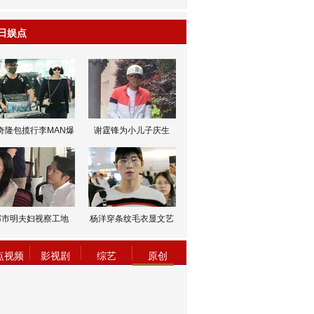
日娱点
奇隆包揽行李MAN爆
谢霆锋为小儿子庆生
邹市明夫妇视察工地
杨洋穿条纹毛衣显文艺
点视频
影视剧
综艺
原创