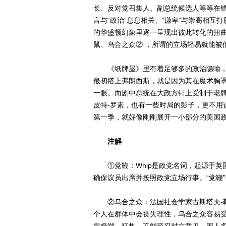
长、反对党召集人、副总统候选人等等在
言与“政治”息息相关、“谦卑”与崇高相互
的华盛顿幻象里逐一呈现出彼此转化的扭
鼠、乌合之众② ，所谓的立场轻易就能被
《纸牌屋》里有着足够多的政治隐喻，
最初搭上弗朗西斯，就是因为其在魔术胸
一眼。而剧中总统在大政方针上受制于老
皮特-罗素，也有一些时局的影子，更不用
第一季，就好像刚刚展开一小部分的美国
注解
①党鞭：Whip是政党名词，起源于英
确保议员出席并按照政党立场行事。“党鞭
②乌合之众：法国社会学家古斯塔夫-勒
个人在群体中会丧失理性，乌合之众容易