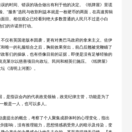
错误的时间、错误的场合做出有利于他的决定。《纸牌屋》里谎
打脸、“服务”选民与收割利益本就是一枚硬币的两面，在高速剪辑
曲面目。相信观众已经看到绝大多数普通的人民只不过是小白
他们的许诺所打动。
不仅有英国老版本因袭，更有对奥巴马政府的拿来主义。佐伊
罩和唯一的礼服组合之后，胸前效果突出，前凸后翘被党鞭瞄了
牌政客们的操纵，也有些像目前的证据，即便是没有足够经验的
说克莱尔以慈善项目向政坛、民间和精英们施压。《纸牌屋》
政坛《清明上河图》。
国，是指议会内的代表政党领袖，政党纪律主管，功能是为了
”一般是一人，也可以多人。
庞提出的概念，考察了个人聚集成群体时的心理变化，指出
受到影响，没有推理能力，思想情感易受旁人的暗示及传染，变