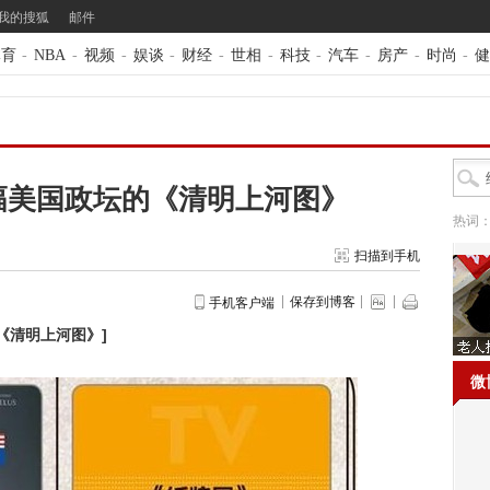
我的搜狐
邮件
体育
-
NBA
-
视频
-
娱谈
-
财经
-
世相
-
科技
-
汽车
-
房产
-
时尚
-
健
幅美国政坛的《清明上河图》
热词
扫描到手机
保存到博客
手机客户端
《清明上河图》
]
微