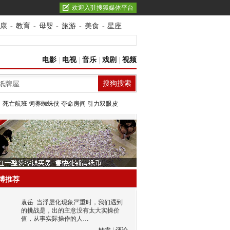
欢迎入驻搜狐媒体平台
康
-
教育
-
母婴
-
旅游
-
美食
-
星座
电影
|
电视
|
音乐
|
戏剧
|
视频
：
死亡航班
饲养蜘蛛侠
夺命房间
引力双眼皮
博推荐
袁岳
当浮层化现象严重时，我们遇到
的挑战是，出的主意没有太大实操价
值，从事实际操作的人…