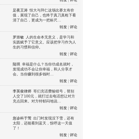
转发
|
评论
足夜王涛
恒大与拜仁这场比赛太有价
值，展现了自己，也终于真刀真枪下看
清了自己，更成为一把标尺…
转发
|
评论
罗崇敏
人的生命本无意义，是学习和
实践赋予了它意义。应该把学习作为人
生的习惯和信仰。
转发
|
评论
陆琪
幸福是什么？当你功成名就时，
发现成功不会让你幸福，和人分享才
会。当你赚到很多钱时…
转发
|
评论
李英俊律师
哥们充话费输错号，替别
人交了100元，就打过去电话想让对方
充点回来。对方特郁闷地说…
转发
|
评论
急诊科于莺
出门时发现没下雪，还有
太阳，还能看到蓝天，惊呼这一天值
了！
转发
|
评论