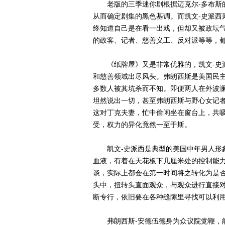
老版的三季迷你剧根据迈克尔-多布斯的
从而确定剧集的黑色基调。而凯文-史派西
终知道自己是在看一出戏，但却又被政坛
的政客、记者、慈善义工、反对派等等，
《纸牌屋》又是非常优雅的，凯文-史派
和慈善领域出尽风头。弗朗西斯是美国民
多数人被其坑杀而不知。即便两人在外波
坦然说出一切，甚至弗朗西斯与野心女记
这对丁克夫妻，忙中偷闲坐在窗台上，共
受，权力的异化竟然一至于斯。
凯文-史派西是典型的美国中年男人形象
血液，有着在天花板下几厘米处的控制能
谈，实际上都会在第一时间将之转化为是否
头中，扭转头直面观众，与观众进行直接
断专行，依旧要在各种缝隙里寻找可以利
弗朗西斯-安德伍德身为众议院党鞭，能