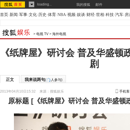
loading...
我的搜狐
邮件
首页
-
新闻
-
军事
-
文化
-
历史
-
体育
-
NBA
-
视频
-
娱谈
-
财经
-
世相
-
科技
-
汽车
-
房
>
电视 TV
>
海外电视
《纸牌屋》研讨会 普及华盛顿
剧
正文
我来说两句
(
人参与)
2013年04月10日15:32
来源：
搜狐娱乐
手机客
原标题
[
《纸牌屋》研讨会 普及华盛顿