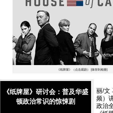
《纸牌屋》（点击观剧）
[保存到相册]
搜狐
丽/文
《纸牌屋》研讨会：普及华盛
频）
顿政治常识的惊悚剧
政治