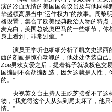
演的冷血无情的美国国会议员及与他同样
华盛顿高层当中“运作权力”的故事。周黎
格设置，集合了欧美经典政治人物的特点，
麦克白，美国总统奥巴马的一些细节，你
身上看到，非常过瘾。”
演员王学圻也细细分析了凯文史派西的
西的刻画是惊心动魄的，他处处伪装自己
Zoe男欢女爱之后，提着裤子就谈权色交
国编剧不会胡编乱造，因为这就是人性，
的。”
央视英文台主持人王屹芝接受不了这样
物，“我觉得这个人从头到尾太坏了，他只
情。”