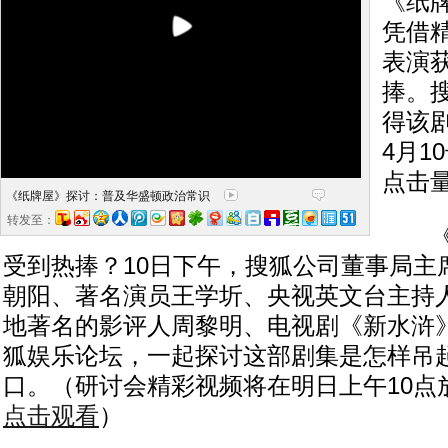
《纸
凭借
表演
捧。
得该
4月1
点击
《纸牌屋》探讨：普及华盛顿政治常识
的惊悚剧
转发至：
《纸
受到热捧？10日下午，搜狐公司董事局主
朝阳、著名演员王学圻、央视英文台主持
地著名的影评人周黎明、电视剧《新水浒
狐娱乐论坛，一起探讨这部剧集是怎样吊
口。（研讨会精彩视频将在明日上午10点
点击观看
）