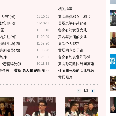
相关推荐
帮"(图)
黄磊老婆和女儿相片
11-10-11
宝刚(图)
黄磊老婆孙莉简介
11-10-11
图)
鲁豫有约黄磊女儿
11-10-10
关注(图)
黄磊与孙俪的女儿
11-09-29
演师生恋(图)
黄磊个人资料
11-03-30
喜剧演员(图)
黄磊的老婆是谁
11-03-28
纯净"
鲁豫有约黄磊和孙莉
11-03-01
中恋情曝光(图
黄磊孙莉险因绯闻离婚
10-11-13
更多关于
黄磊 男人帮
的新闻>>
孙俪和黄磊的女儿视频
黄磊照片
1/3