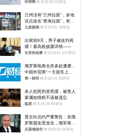
烈不满、坚决反对，已向日
环球网
昨天18:40
21评论
方严正交涉
兰州没有“兰州拉面”，多地
试点改名“青海拉面”，有商
家改名已两年
九派新闻
昨天22:05
78评论
出狱前8天，男子被改判死
缓！最高检披露详情——
长安街知事
昨天10:41
127评论
俄罗斯电商仓库多处遭袭，
中国外贸商“一天损失上
万”紧急清仓
第一财经
昨天18:14
28评论
杀人犯死刑变死缓，被害人
家属知情权不该被遗忘
狐度
昨天16:29
95评论
普京向北约严重警告：若俄
罗斯盟友受攻击，俄军将动
用核武器保护
兵器海陆空
昨天09:43
26评论