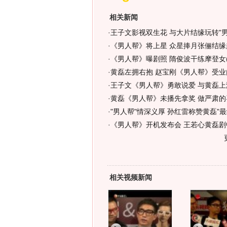
相关新闻
·
王子文影视双生花 与大片结缘玩转"男人
·
《男人帮》将上星 众星捧月张俪结缘赵
·
《男人帮》曝剧照 隋俊波干练摩登女(
·
黄磊左拥右抱 赵宝刚《男人帮》受业内
·
王子文《男人帮》勇敢说爱 与黄磊上
·
黄磊《男人帮》未播先拿奖 做严肃的
·
"男人帮"情深义厚 孙红雷称赞黄磊"最
·
《男人帮》开机发布会 王若心黄磊剧
相关视频新闻