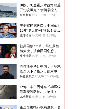
伊朗、阿曼霍尔木兹海峡重
开协议曝光：伊朗掌控入湾
航道，与阿曼平分“服务费”
红星新闻
昨天13:28
32评论
美专家彻底改口：中国军力
10年“史无前例”狂飙！美军
真慌了
虚怀论语
昨天09:33
21评论
被美囚禁7个月，马杜罗性
情大变，放弃回国念想，最
后嘱托已公开
惯性世界
昨天10:24
83评论
泽连斯基谈到中国，当场就
给众人下了指示，他对中国
和中乌关系，显然又有了新
兵器观察员
昨天09:15
29评论
的想法
成都一车主因邻车长期压线
停车安装防护栏，物业：不
建议装护栏，也会影响自身
九派新闻
昨天19:44
25评论
停车
第二名被指花钱劝退第一名 