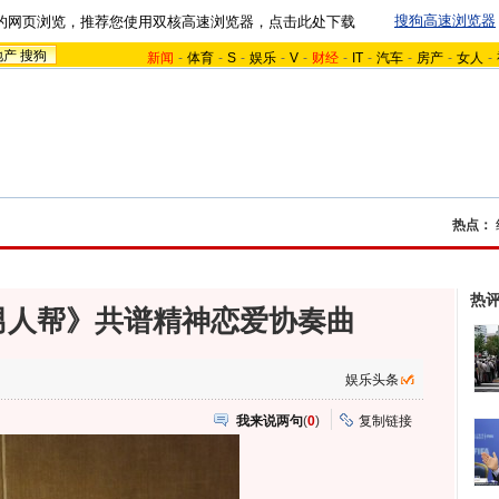
搜狗高速浏览器
的网页浏览，推荐您使用双核高速浏览器，点击此处下载
地产
搜狗
新闻
-
体育
-
S
-
娱乐
-
V
-
财经
-
IT
-
汽车
-
房产
-
女人
-
热点：
热
男人帮》共谱精神恋爱协奏曲
娱乐头条
我来说两句
(
0
)
复制链接