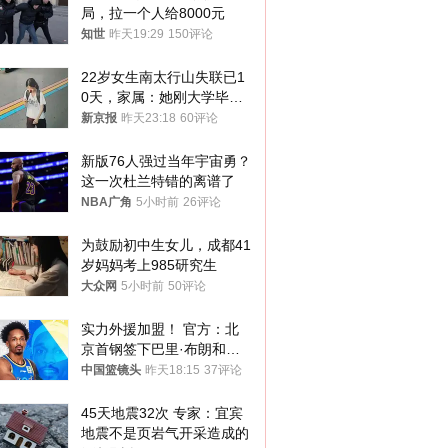
局，拉一个人给8000元
知世
昨天19:29
150评论
22岁女生南太行山失联已1
0天，家属：她刚大学毕业
想到山里旅行
新京报
昨天23:18
60评论
新版76人强过当年宇宙勇？
这一次杜兰特错的离谱了
NBA广角
5小时前
26评论
为鼓励初中生女儿，成都41
岁妈妈考上985研究生
大众网
5小时前
50评论
实力外援加盟！ 官方：北
京首钢签下巴里·布朗和桑
普森
中国篮镜头
昨天18:15
37评论
45天地震32次 专家：宜宾
地震不是页岩气开采造成的