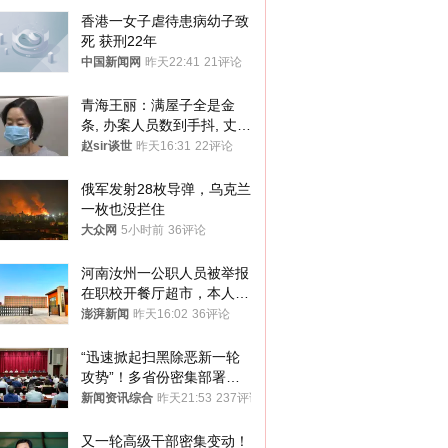
香港一女子虐待患病幼子致
死 获刑22年
中国新闻网
昨天22:41
21评论
青海王丽：满屋子全是金
条, 办案人员数到手抖, 丈夫
受不了提前离场
赵sir谈世
昨天16:31
22评论
俄军发射28枚导弹，乌克兰
一枚也没拦住
大众网
5小时前
36评论
河南汝州一公职人员被举报
在职校开餐厅超市，本人回
应称“是给别人帮忙”
澎湃新闻
昨天16:02
36评论
“迅速掀起扫黑除恶新一轮
攻势”！多省份密集部署，
公布举报方式
新闻资讯综合
昨天21:53
237评论
又一轮高级干部密集变动！