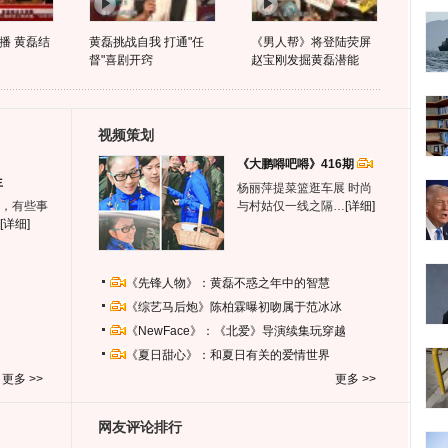
播 黄磊结
黄磊挑战自我 打通"任
《男人帮》将登陆荧屏
督"喜剧开窍
赵宝刚发掘黄磊潜能
视频策划
《大鹏嘚吧嘚》416期
生
杨丽萍提菜篮逛车展 时尚
，有些事
与村姑仅一线之隔…
[详细]
[详细]
《先锋人物》：黄磊不惑之年中的智慧
《综艺马后炮》陈柏霖曝初吻属于范冰冰
《NewFace》：《北爱》导演续集玩穿越
《夏日甜心》：和夏日有关的爱情世界
更多 >>
更多 >>
网友评论排行