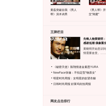
黄磊突破自我 《男人
《男人帮》开
帮》演木讷男
交"闺蜜"
王牌栏目
先锋人物黄晓明：
感谢低潮 偶像重
黄晓明开始意识到
情需要改变。……
《秘密天使》陈翔情迷金素恩YURA
NewFace张俪：不怕定型“物质女”
明星时尚周报：女明星的欲望衣橱
日韩时尚周报
好莱坞街拍周报
网友点击排行