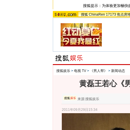
搜狐提示：为体验更加畅快
搜狐
ChinaRen
17173
焦点房
搜狐娱乐
>
电视 TV
>
《男人帮》
>
新闻动态
黄磊王若心《
来源:
搜狐娱乐
2011年09月29日15:34