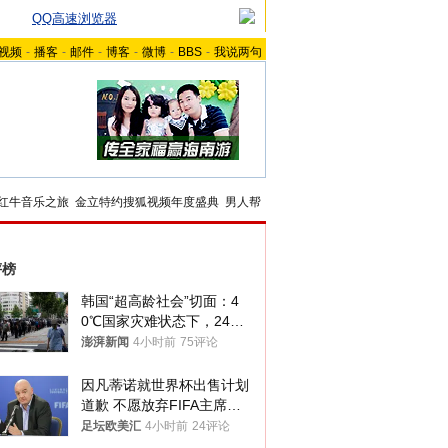
QQ高速浏览器
视频
-
播客
-
邮件
-
博客
-
微博
-
BBS
-
我说两句
红牛音乐之旅
金立特约搜狐视频年度盛典
男人帮
评榜
韩国“超高龄社会”切面：4
0℃国家灾难状态下，2400
名首尔老人还在巷子里收废
澎湃新闻
4小时前
75评论
纸
因凡蒂诺就世界杯出售计划
道歉 不愿放弃FIFA主席职
位
足坛欧美汇
4小时前
24评论