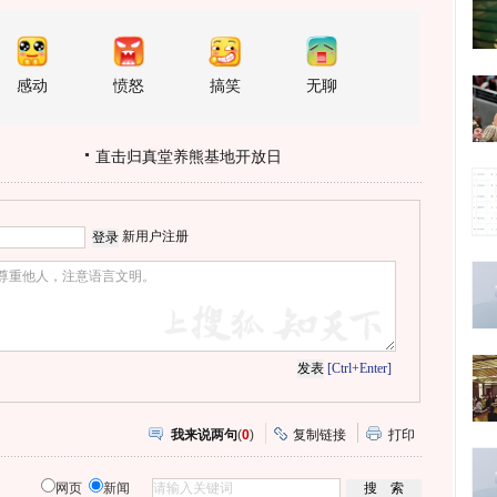
感动
愤怒
搞笑
无聊
直击归真堂养熊基地开放日
新用户注册
[Ctrl+Enter]
我来说两句
(
0
)
复制链接
打印
网页
新闻