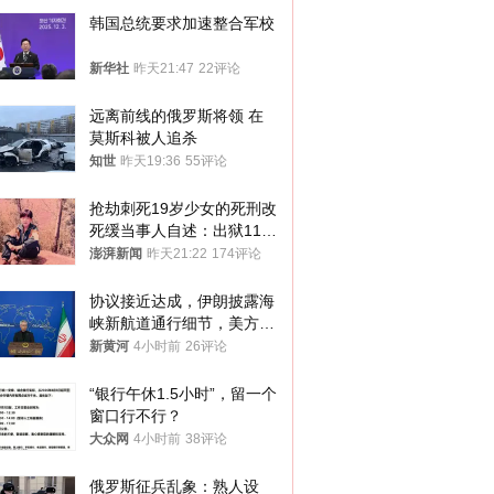
韩国总统要求加速整合军校
新华社
昨天21:47
22评论
远离前线的俄罗斯将领 在
莫斯科被人追杀
知世
昨天19:36
55评论
抢劫刺死19岁少女的死刑改
死缓当事人自述：出狱11年
间始终刻意躲避被害人家属
澎湃新闻
昨天21:22
174评论
协议接近达成，伊朗披露海
峡新航道通行细节，美方再
提“倒计时”
新黄河
4小时前
26评论
“银行午休1.5小时”，留一个
窗口行不行？
大众网
4小时前
38评论
俄罗斯征兵乱象：熟人设