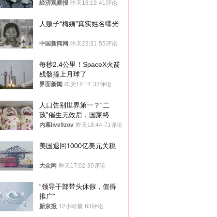
经济观察报
昨天18:19
41评论
人贩子“梅姨”真实姓名曝光
中国新闻网
昨天23:31
55评论
每秒2.4公里！SpaceX火箭
残骸撞上月球了
界面新闻
昨天18:14
33评论
人口告别世界第一？“二
孩”催生无效后，国家终于
向住房出手了！
内幕live9zov
昨天18:44
71评论
美国退回1000亿美元关税
大众网
昨天17:02
30评论
“领导干部带头休假，值得
推广”
新京报
12小时前
63评论