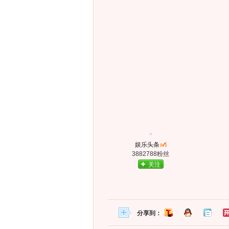
娱乐头条
3882788粉丝
关注
分享到：