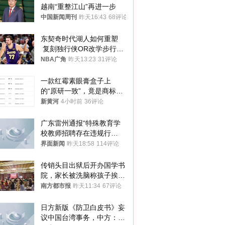
越南“重整江山”再进一步
中国新闻周刊
昨天16:43
68评论
东契奇时代湖人如何重塑
 复刻独行侠OR改学步行
者？
NBA广角
昨天13:23
31评论
一款红霉素眼膏盒子上
的“原研一致”，竟是商标！
律师：极易误导消费者；网
新黄河
4小时前
36评论
友：药企不应打擦边球
广东雷州通报“特殊教育学
校教师招聘存在违规行
为”：已启动问责程序，副
界面新闻
昨天18:58
114评论
校长被停职
传销头目出狱后开办国学书
院，家长被洗脑称孩子挨打
才有效果
南方都市报
昨天11:34
67评论
日方新版《防卫白皮书》妄
议中国台湾事务，中方：强