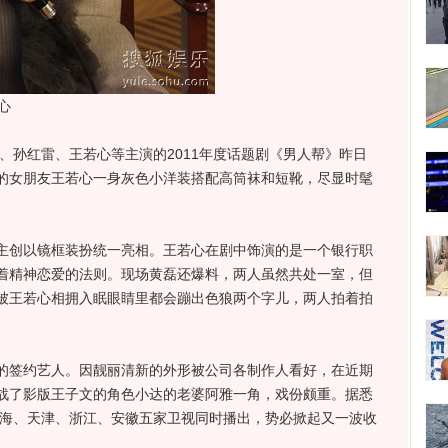
心
孙红雷、王若心等主演的2011年度话题剧《男人帮》昨日
的女朋友王若心一身灰色小洋装搭配高筒袜和短靴，尽显时髦
创以镜框装扮统一亮相。王若心在剧中饰演的是一个银行职
着精神恋爱的法则。现场黄磊还爆料，两人虽然共处一室，但
被王若心相拥入眠眼睛里都会蹦出色狼两个字儿，两人拍着拍
签约艺人。因靓丽清新的外形被公司各制作人看好，在近期
战了影版王子文的角色小达的老婆阿雅一角，戏份颇重。据悉
上海、天津、浙江、安徽五家卫视同时播出，势必掀起又一波收