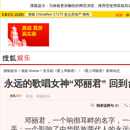
搜狐提示：为体验更加畅快的网页浏览，推荐您使用双核高
搜狐
ChinaRen
17173
焦点房地产
搜狗
新闻
-
体
搜狐娱乐
>
戏剧 drama
>
音乐剧《爱上邓丽君》
>
《爱上邓丽君》新闻动态
永远的歌唱女神“邓丽君” 回
来源：
搜狐娱乐
我来说两句
(
0
)
邓丽君，一个响彻耳畔的名字，一
手；一个影响了中华民族两代人的永远