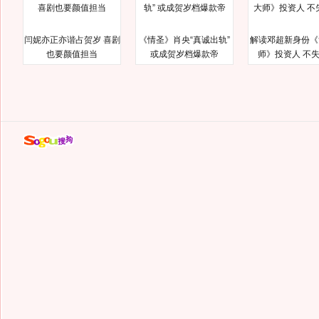
闫妮亦正亦谐占贺岁 喜剧
《情圣》肖央“真诚出轨”
解读邓超新身份《
也要颜值担当
或成贺岁档爆款帝
师》投资人 不