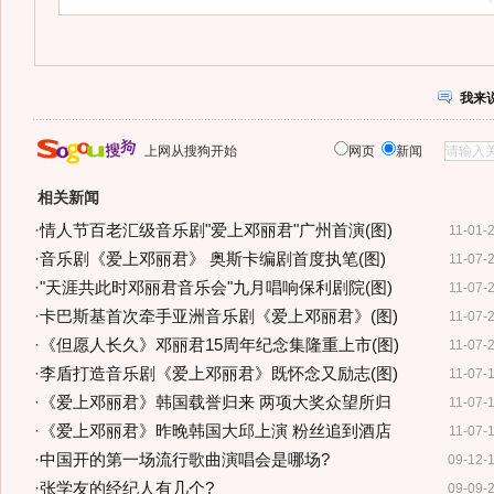
我来
上网从搜狗开始
网页
新闻
相关新闻
·
情人节百老汇级音乐剧"爱上邓丽君"广州首演(图)
11-01-
·
音乐剧《爱上邓丽君》 奥斯卡编剧首度执笔(图)
11-07-
·
"天涯共此时邓丽君音乐会"九月唱响保利剧院(图)
11-07-
·
卡巴斯基首次牵手亚洲音乐剧《爱上邓丽君》(图)
11-07-
·
《但愿人长久》邓丽君15周年纪念集隆重上市(图)
11-07-
·
李盾打造音乐剧《爱上邓丽君》既怀念又励志(图)
11-07-
·
《爱上邓丽君》韩国载誉归来 两项大奖众望所归
11-07-
·
《爱上邓丽君》昨晚韩国大邱上演 粉丝追到酒店
11-07-
·
中国开的第一场流行歌曲演唱会是哪场?
09-12-
·
张学友的经纪人有几个?
09-09-