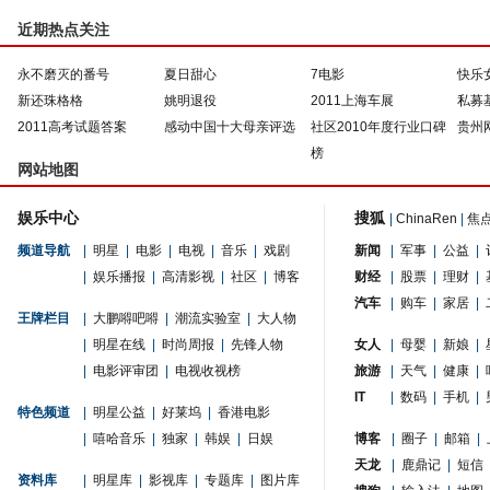
近期热点关注
永不磨灭的番号
夏日甜心
7电影
快乐
新还珠格格
姚明退役
2011上海车展
私募
2011高考试题答案
感动中国十大母亲评选
社区2010年度行业口碑
贵州
榜
网站地图
娱乐中心
搜狐
|
ChinaRen
|
焦
频道导航
|
明星
|
电影
|
电视
|
音乐
|
戏剧
新闻
|
军事
|
公益
|
|
娱乐播报
|
高清影视
|
社区
|
博客
财经
|
股票
|
理财
|
汽车
|
购车
|
家居
|
王牌栏目
|
大鹏嘚吧嘚
|
潮流实验室
|
大人物
|
明星在线
|
时尚周报
|
先锋人物
女人
|
母婴
|
新娘
|
|
电影评审团
|
电视收视榜
旅游
|
天气
|
健康
|
IT
|
数码
|
手机
|
特色频道
|
明星公益
|
好莱坞
|
香港电影
|
嘻哈音乐
|
独家
|
韩娱
|
日娱
博客
|
圈子
|
邮箱
|
天龙
|
鹿鼎记
|
短信
资料库
|
明星库
|
影视库
|
专题库
|
图片库