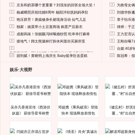
3
3
京东和奶茶哪个更重要？刘强东的回答全场大笑！
为救母女俩
4
4
杨威晒照庆祝结婚8周年 杨阳洋轻抚妈妈孕肚
刘德华扮邋
5
5
艳压群芳！唐嫣修身长裙现身活动 仙气儿足
章子怡斥港
6
6
独家：姚晨带小土豆逛商场 购置产后新衣
律师：于正
7
7
成都风味！张靓颖冯轲曝婚纱照 吃串串打麻将
王力宏否认
8
8
接地气！阔太熊黛林打扮休闲逛街买厕所泵
王刚自曝7
9
9
台媒:40
马蓉离婚后，砸1000万人民币给媒体要求删掉这照片
10
10
甜到腻！黄晓明上海庆生 Baby挺孕肚送蛋糕
陈冠希：假
娱乐·大视野
吴亦凡香港宣传《西游伏
邓超携《乘风破浪》登陆
《健忘村》舒淇
妖篇》 获徐导星爷称赞
快本 现场释放表情包
覆，“村”出自