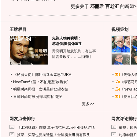
更多关于
邓丽君 百老汇
的新闻>
王牌栏目
视频策划
先锋人物黄晓明：
感谢低潮 偶像重生
黄晓明开始意识到，有些事
情需要改变。……
[详细]
《秘密天使》陈翔情迷金素恩YURA
《先锋人
NewFace张俪：不怕定型“物质女”
《综艺马
明星时尚周报：女明星的欲望衣橱
《NewF
日韩时尚周报
好莱坞街拍周报
《夏日甜
更多 >>
网友点击排行
网友评论排行
1
1
《比利林恩》首映 章子怡范冰冰冯小刚捧场红毯
董卿：这两
2
2
独家：买菜也要拗造型！金星携女逛街有派头
刘德华新片