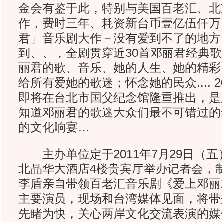
金会有鉴于此，特别与美国百老汇、北
作，费时三年、耗资新台币壹亿伍仟万
君」音乐剧大作－没有爱到不了的地方
到、、，全剧贯穿近30首邓丽君经典
丽君的歌、音乐、她的人生、她的精彩
给所有爱她的歌迷；怀念她的民众.... 20
即将在台北市国父纪念馆隆重推出，是
知道邓丽君的歌迷大众们最不可错过的
的文化响宴…
主办单位定于2011年7月29日（五）
北晶华大酒店4楼贵宾厅举办记者会，
李盾亲自带领百老汇音乐剧《爱上邓丽
主要演员，现场和台湾媒体见面，将带
先睹为快，关心两岸文化交流表演的媒