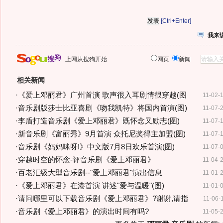
[Ctrl+Enter]
我来
上网从搜狗开始
网页
新闻
相关新闻
·
《爱上邓丽君》广州首演 歌声很入耳剧情很穿越(图
11-02-
·
音乐剧版莎士比亚喜剧《吻我凯特》将国内首演(图)
11-07-
·
李盾打造音乐剧《爱上邓丽君》既怀念又励志(图)
11-07-
·
新音乐剧《富丽秀》9月首演 众托尼奖得主加盟(图)
11-07-
·
音乐剧《妈妈咪呀!》中文版7月8日欢乐首演(图)
11-07-
·
穿越时空的怀念-评音乐剧《爱上邓丽君》
11-04-
·
百老汇级大型音乐剧--"爱上邓丽君"演出信息
11-01-
·
《爱上邓丽君》在港首演 讲述"爱与温暖"(图)
11-01-
·
请问哪里可以下载音乐剧《爱上邓丽君》?谢谢,请指
11-06-
·
音乐剧《爱上邓丽君》的演出时间有吗?
11-05-