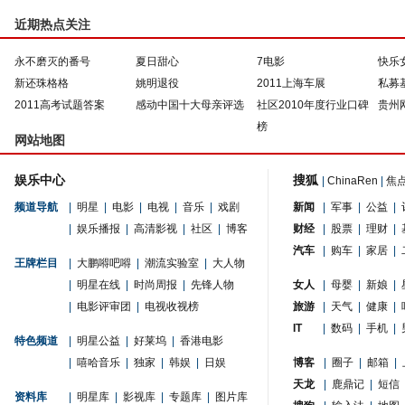
近期热点关注
永不磨灭的番号
夏日甜心
7电影
快乐
新还珠格格
姚明退役
2011上海车展
私募
2011高考试题答案
感动中国十大母亲评选
社区2010年度行业口碑
贵州
榜
网站地图
娱乐中心
搜狐
|
ChinaRen
|
焦
频道导航
|
明星
|
电影
|
电视
|
音乐
|
戏剧
新闻
|
军事
|
公益
|
|
娱乐播报
|
高清影视
|
社区
|
博客
财经
|
股票
|
理财
|
汽车
|
购车
|
家居
|
王牌栏目
|
大鹏嘚吧嘚
|
潮流实验室
|
大人物
|
明星在线
|
时尚周报
|
先锋人物
女人
|
母婴
|
新娘
|
|
电影评审团
|
电视收视榜
旅游
|
天气
|
健康
|
IT
|
数码
|
手机
|
特色频道
|
明星公益
|
好莱坞
|
香港电影
|
嘻哈音乐
|
独家
|
韩娱
|
日娱
博客
|
圈子
|
邮箱
|
天龙
|
鹿鼎记
|
短信
资料库
|
明星库
|
影视库
|
专题库
|
图片库