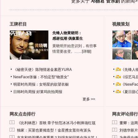
更多关于
邓丽君 音乐剧
的新闻>
王牌栏目
视频策划
先锋人物黄晓明：
感谢低潮 偶像重生
黄晓明开始意识到，有些事
情需要改变。……
[详细]
《秘密天使》陈翔情迷金素恩YURA
《先锋人
NewFace张俪：不怕定型“物质女”
《综艺马
明星时尚周报：女明星的欲望衣橱
《NewF
日韩时尚周报
好莱坞街拍周报
《夏日甜
更多 >>
网友点击排行
网友评论排行
1
1
《比利林恩》首映 章子怡范冰冰冯小刚捧场红毯
董卿：这两
2
2
独家：买菜也要拗造型！金星携女逛街有派头
刘德华新片
3
3
京东和奶茶哪个更重要？刘强东的回答全场大笑！
为救母女俩