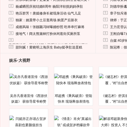
4
4
杨威晒照庆祝结婚8周年 杨阳洋轻抚妈妈孕肚
刘德华扮邋
5
5
艳压群芳！唐嫣修身长裙现身活动 仙气儿足
章子怡斥港
6
6
独家：姚晨带小土豆逛商场 购置产后新衣
律师：于正
7
7
成都风味！张靓颖冯轲曝婚纱照 吃串串打麻将
王力宏否认
8
8
接地气！阔太熊黛林打扮休闲逛街买厕所泵
王刚自曝7
9
9
台媒:40
马蓉离婚后，砸1000万人民币给媒体要求删掉这照片
10
10
甜到腻！黄晓明上海庆生 Baby挺孕肚送蛋糕
陈冠希：假
娱乐·大视野
吴亦凡香港宣传《西游伏
邓超携《乘风破浪》登陆
《健忘村》舒淇
妖篇》 获徐导星爷称赞
快本 现场释放表情包
覆，“村”出自