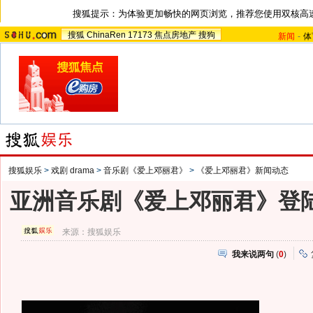
搜狐提示：为体验更加畅快的网页浏览，推荐您使用双核高
搜狐
ChinaRen
17173
焦点房地产
搜狗
新闻
-
体
搜狐娱乐
>
戏剧 drama
>
音乐剧《爱上邓丽君》
>
《爱上邓丽君》新闻动态
亚洲音乐剧《爱上邓丽君》登陆
来源：
搜狐娱乐
我来说两句
(
0
)