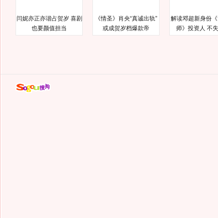
闫妮亦正亦谐占贺岁 喜剧
《情圣》肖央“真诚出轨”
解读邓超新身份《
也要颜值担当
或成贺岁档爆款帝
师》投资人 不