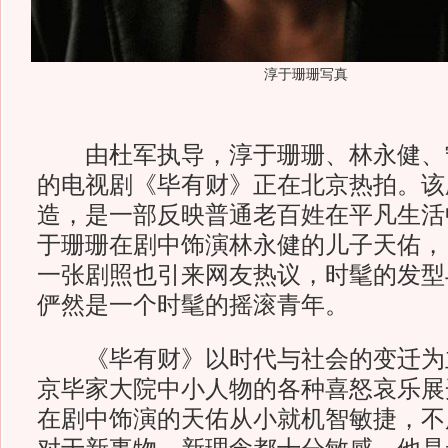
淳于珊珊写真
由杜军执导，淳于珊珊、林永健、
的电视剧《毕有财》正在北京热拍。该
造，是一部反映普通老百姓在平凡生活
于珊珊在剧中饰演林永健的儿子天佑，
一张剧照也引来网友热议，时髦的发型
俨然是一个时髦的摇滚青年。
《毕有财》以时代与社会的变迁为
京毕家大院中小人物的各种喜怒哀乐展
在剧中饰演的天佑从小就机智敏捷，不