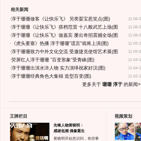
相关新闻
·
淳于珊珊做客《让快乐飞》 另类耍宝惹笑点(图)
11-06-
·
淳于珊珊《让快乐飞》搭档范雷 十八般武艺上场(图
11-06-
·
淳于珊珊《让快乐飞》做嘉宾 屡出奇招震撼全场(图
11-06-
·
《虎头要塞》热播 淳于珊珊"谎言"戏将上演(图)
11-05-
·
淳于珊珊致力中外文化交流 受邀捷克使馆艺术展(图
11-05-
·
荧屏红人淳于珊珊 "百变形象"受青睐(图)
11-04-
·
淳于珊珊出演水浒人物 实力演绎祝家好汉(图)
11-04-
·
淳于珊珊经典角色大集锦 造型百变(图)
11-02-
更多关于
珊珊 淳于
的新闻>
王牌栏目
视频策划
先锋人物黄晓明：
感谢低潮 偶像重生
黄晓明开始意识到，有些事