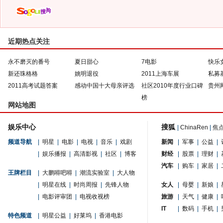
近期热点关注
永不磨灭的番号
夏日甜心
7电影
快乐
新还珠格格
姚明退役
2011上海车展
私募
2011高考试题答案
感动中国十大母亲评选
社区2010年度行业口碑
贵州
榜
网站地图
娱乐中心
搜狐
|
ChinaRen
|
焦
频道导航
|
明星
|
电影
|
电视
|
音乐
|
戏剧
新闻
|
军事
|
公益
|
|
娱乐播报
|
高清影视
|
社区
|
博客
财经
|
股票
|
理财
|
汽车
|
购车
|
家居
|
王牌栏目
|
大鹏嘚吧嘚
|
潮流实验室
|
大人物
|
明星在线
|
时尚周报
|
先锋人物
女人
|
母婴
|
新娘
|
|
电影评审团
|
电视收视榜
旅游
|
天气
|
健康
|
IT
|
数码
|
手机
|
特色频道
|
明星公益
|
好莱坞
|
香港电影