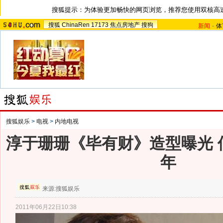
搜狐提示：为体验更加畅快的网页浏览，推荐您使用双核高
搜狐
ChinaRen
17173
焦点房地产
搜狗
新闻
-
体
搜狐娱乐
>
电视
>
内地电视
淳于珊珊《毕有财》造型曝光 
年
来源:
搜狐娱乐
2011年06月22日10:38