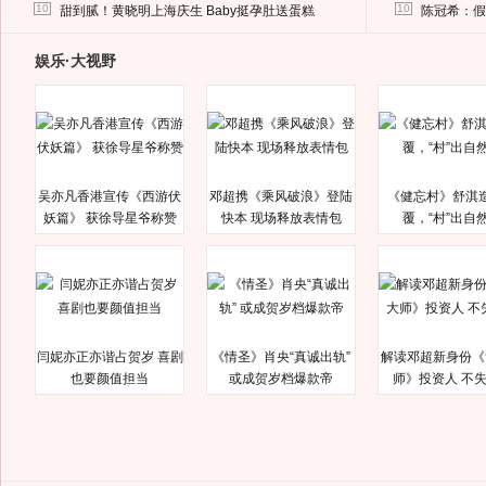
马蓉离婚后，砸1000万人民币给媒体要求删掉这照片
10
10
甜到腻！黄晓明上海庆生 Baby挺孕肚送蛋糕
陈冠希：假
娱乐·大视野
吴亦凡香港宣传《西游伏
邓超携《乘风破浪》登陆
《健忘村》舒淇
妖篇》 获徐导星爷称赞
快本 现场释放表情包
覆，“村”出自
闫妮亦正亦谐占贺岁 喜剧
《情圣》肖央“真诚出轨”
解读邓超新身份《
也要颜值担当
或成贺岁档爆款帝
师》投资人 不