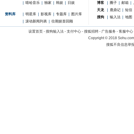
|
嘻哈音乐
|
独家
|
韩娱
|
日娱
博客
|
圈子
|
邮箱
|
天龙
|
鹿鼎记
|
短信
资料库
|
明星库
|
影视库
|
专题库
|
图片库
搜狗
|
输入法
|
地图
|
滚动新闻列表
|
往期娱首回顾
设置首页
-
搜狗输入法
-
支付中心
-
搜狐招聘
-
广告服务
-
客服中心
Copyright
©
2018 Sohu.com 
搜狐不良信息举