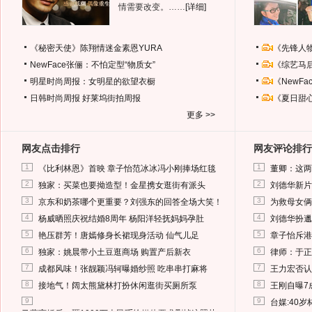
情需要改变。……
[详细]
《秘密天使》陈翔情迷金素恩YURA
《先锋人
NewFace张俪：不怕定型“物质女”
《综艺马
明星时尚周报：女明星的欲望衣橱
《NewF
日韩时尚周报
好莱坞街拍周报
《夏日甜
更多 >>
网友点击排行
网友评论排行
1
1
《比利林恩》首映 章子怡范冰冰冯小刚捧场红毯
董卿：这两
2
2
独家：买菜也要拗造型！金星携女逛街有派头
刘德华新片
3
3
京东和奶茶哪个更重要？刘强东的回答全场大笑！
为救母女俩
4
4
杨威晒照庆祝结婚8周年 杨阳洋轻抚妈妈孕肚
刘德华扮邋
5
5
艳压群芳！唐嫣修身长裙现身活动 仙气儿足
章子怡斥港
6
6
独家：姚晨带小土豆逛商场 购置产后新衣
律师：于正
7
7
成都风味！张靓颖冯轲曝婚纱照 吃串串打麻将
王力宏否认
8
8
接地气！阔太熊黛林打扮休闲逛街买厕所泵
王刚自曝7
9
9
台媒:40