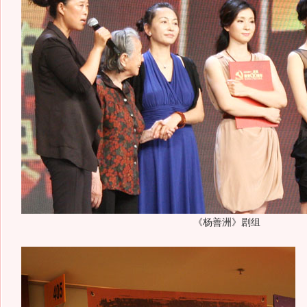
《杨善洲》剧组