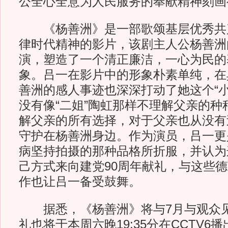
公全心全意为人民服务的奉献精神刻画
《杨善洲》是一部歌颂基层优秀共
律时代精神的影片，该剧主人公杨善洲
演，塑造了一个清正廉洁，一心为民的
象。吕一在影片中的形象朴素单纯，在
善洲的感人事迹也深深打动了她这个“小
没有像“二姐”陶虹那样不理解父亲的种
解父亲的所有选择，对于父亲也从没有
守护在杨善洲身边。作为演员，吕一更
病坚持拍摄的那种品格所折服，并认为
己方式来向建党90周年献礼，与这些
作也让吕一备受鼓舞。
据悉，《杨善洲》将与7月与观众见
礼也将于本周六晚19:35分在CCTV6播