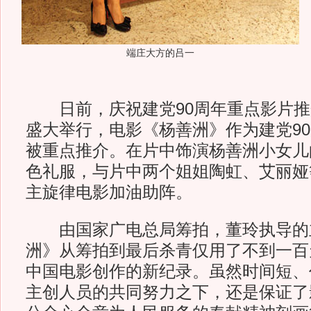
端庄大方的吕一
日前，庆祝建党90周年重点影片推介
盛大举行，电影《杨善洲》作为建党9
被重点推介。在片中饰演杨善洲小女儿
色礼服，与片中两个姐姐陶虹、艾丽娅
主旋律电影加油助阵。
由国家广电总局筹拍，董玲执导的
洲》从筹拍到最后杀青仅用了不到一百
中国电影创作的新纪录。虽然时间短、
主创人员的共同努力之下，还是保证了