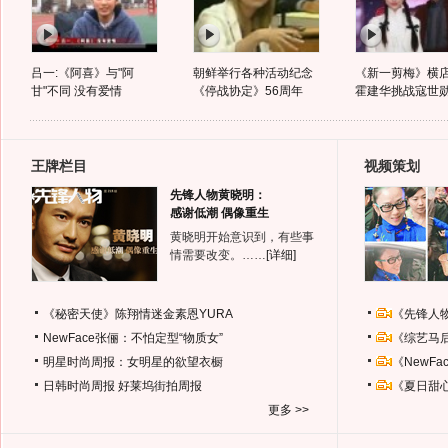
吕一:《阿喜》与"阿
朝鲜举行各种活动纪念
《新一剪梅》横
甘"不同 没有爱情
《停战协定》56周年
霍建华挑战寇世
王牌栏目
视频策划
先锋人物黄晓明：
感谢低潮 偶像重生
黄晓明开始意识到，有些事
情需要改变。……
[详细]
《秘密天使》陈翔情迷金素恩YURA
《先锋人
NewFace张俪：不怕定型“物质女”
《综艺马
明星时尚周报：女明星的欲望衣橱
《NewF
日韩时尚周报
好莱坞街拍周报
《夏日甜
更多 >>