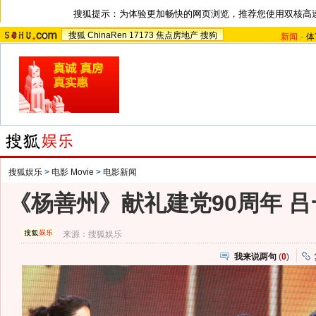
搜狐提示：为体验更加畅快的网页浏览，推荐您使用双核高
搜狐
ChinaRen
17173
焦点房地产
搜狗
新闻
-
体
搜狐娱乐
>
电影 Movie
>
电影新闻
《杨善州》献礼建党90周年 
来源：
搜狐娱乐
我来说两句
(
0
)