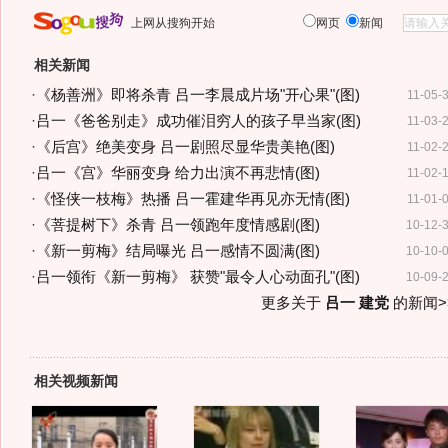
上网从搜狗开始
网页
新闻
相关新闻
·
《杨善洲》即将杀青 吕一李晨成片场"开心果"(图)
11-05-
·
吕一《爸爸别走》成功催泪穷人的孩子早当家(图)
11-03-
·
《后宫》绝美变身 吕一剧照尽显华贵美艳(图)
11-02-
·
吕一《宫》华丽变身 给力出演不再悲情(图)
11-02-
·
《怪侠一枝梅》热播 吕一霍建华再见亦无情(图)
11-01-
·
《菩提树下》杀青 吕一领跑年度情感剧(图)
10-12-
·
《新一剪梅》结局曝光 吕一感情不圆满(图)
10-10-
·
吕一领衔《新一剪梅》 获赞"最令人心动面孔"(图)
10-09-
更多关于
吕一 建党
的新闻>
相关视频新闻