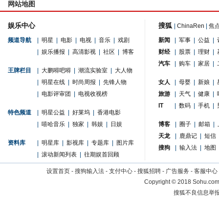
网站地图
娱乐中心
搜狐
|
ChinaRen
|
焦
频道导航
|
明星
|
电影
|
电视
|
音乐
|
戏剧
新闻
|
军事
|
公益
|
|
娱乐播报
|
高清影视
|
社区
|
博客
财经
|
股票
|
理财
|
汽车
|
购车
|
家居
|
王牌栏目
|
大鹏嘚吧嘚
|
潮流实验室
|
大人物
|
明星在线
|
时尚周报
|
先锋人物
女人
|
母婴
|
新娘
|
|
电影评审团
|
电视收视榜
旅游
|
天气
|
健康
|
IT
|
数码
|
手机
|
特色频道
|
明星公益
|
好莱坞
|
香港电影
|
嘻哈音乐
|
独家
|
韩娱
|
日娱
博客
|
圈子
|
邮箱
|
天龙
|
鹿鼎记
|
短信
资料库
|
明星库
|
影视库
|
专题库
|
图片库
搜狗
|
输入法
|
地图
|
滚动新闻列表
|
往期娱首回顾
设置首页
-
搜狗输入法
-
支付中心
-
搜狐招聘
-
广告服务
-
客服中心
Copyright
©
2018 Sohu.com 
搜狐不良信息举