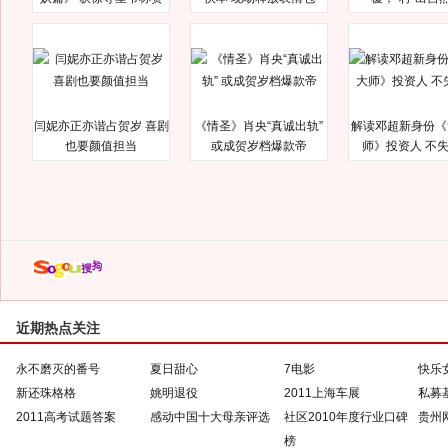
闫妮亦正亦谐占贺岁 喜剧
《情圣》肖央“真诚出轨”
解读邓超新身份《
也要颜值担当
或成贺岁档爆款帝
师》投资人 不
近期热点关注
永不磨灭的番号
夏日甜心
7电影
快乐
新还珠格格
姚明退役
2011上海车展
私募
2011高考试题答案
感动中国十大母亲评选
社区2010年度行业口碑
贵州
榜