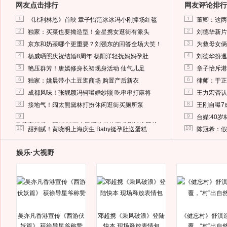
网友点击排行
网友评论排行
1
1
《比利林恩》首映 章子怡范冰冰冯小刚捧场红毯
董卿：这两
2
2
独家：买菜也要拗造型！金星携女逛街有派头
刘德华新片
3
3
京东和奶茶哪个更重要？刘强东的回答全场大笑！
为救母女俩
4
4
杨威晒照庆祝结婚8周年 杨阳洋轻抚妈妈孕肚
刘德华扮邋
5
5
艳压群芳！唐嫣修身长裙现身活动 仙气儿足
章子怡斥港
6
6
独家：姚晨带小土豆逛商场 购置产后新衣
律师：于正
7
7
成都风味！张靓颖冯轲曝婚纱照 吃串串打麻将
王力宏否认
8
8
接地气！阔太熊黛林打扮休闲逛街买厕所泵
王刚自曝7
9
9
台媒:40
马蓉离婚后，砸1000万人民币给媒体要求删掉这照片
10
10
甜到腻！黄晓明上海庆生 Baby挺孕肚送蛋糕
陈冠希：假
娱乐·大视野
吴亦凡香港宣传《西游伏
邓超携《乘风破浪》登陆
《健忘村》舒淇
妖篇》 获徐导星爷称赞
快本 现场释放表情包
覆，“村”出自