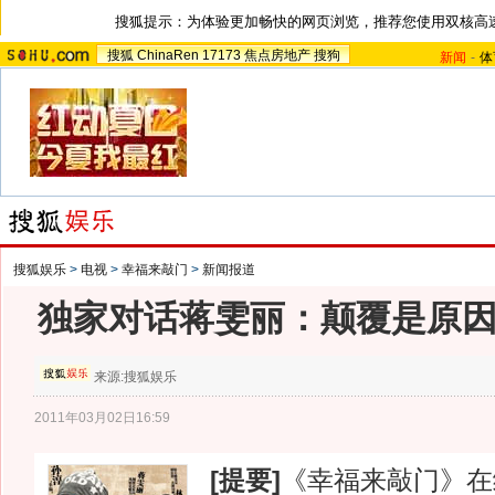
搜狐提示：为体验更加畅快的网页浏览，推荐您使用双核高
搜狐
ChinaRen
17173
焦点房地产
搜狗
新闻
-
体
搜狐娱乐
>
电视
>
幸福来敲门
>
新闻报道
独家对话蒋雯丽：颠覆是原
来源:
搜狐娱乐
2011年03月02日16:59
[提要]
《幸福来敲门》在