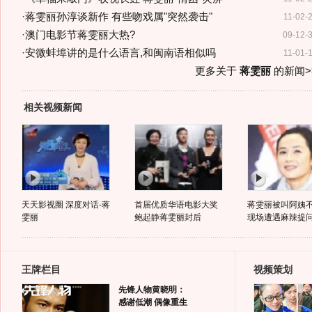
·
蒋雯丽孙淳谈新作 有些吻戏属"突然袭击"
11-02-
·
澳门电影节蒋雯丽大热?
09-12-
·
安微蚌埠讲的是什么语言,和闽南语相似吗
11-01-
更多关于
蒋雯丽
的新闻>
相关视频新闻
天天影视圈 深度对话-蒋
首届优质华语电影大奖
蒋雯丽被叫阿姨
雯丽
鲍起静蒋雯丽封后
现场遭遇麻辣提
王牌栏目
视频策划
先锋人物黄晓明：
感谢低潮 偶像重生