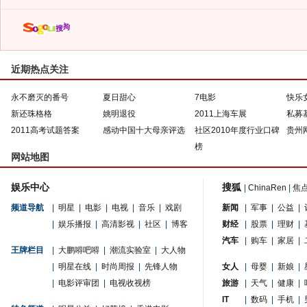
近期热点关注
永不磨灭的番号
夏日甜心
7电影
快乐
新还珠格格
姚明退役
2011上海车展
私募
2011高考试题答案
感动中国十大母亲评选
社区2010年度行业口碑
贵州
榜
网站地图
娱乐中心
搜狐
|
ChinaRen
|
焦
频道导航
|
明星
|
电影
|
电视
|
音乐
|
戏剧
新闻
|
军事
|
公益
|
|
娱乐播报
|
高清影视
|
社区
|
博客
财经
|
股票
|
理财
|
汽车
|
购车
|
家居
|
王牌栏目
|
大鹏嘚吧嘚
|
潮流实验室
|
大人物
|
明星在线
|
时尚周报
|
先锋人物
女人
|
母婴
|
新娘
|
|
电影评审团
|
电视收视榜
旅游
|
天气
|
健康
|
IT
|
数码
|
手机
|