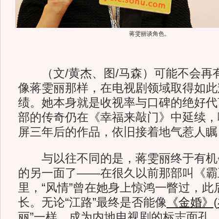
蒋雯丽谈角色。
（文/黄杰、图/马森）可能不会再
像蒋雯丽那样，在电视剧领域取得如此
绩。她本身就是收视率与口碑的绝好代
部的传奇仍在《幸福来敲门》中延续，
屏三年后的作品，依旧接着地气惹人瞩
与以往不同的是，蒋雯丽终于有机
的另一面了——在很久以前那部叫《霸
里，“风情”曾在她身上惊鸿一瞥过，此
长。无论“江路”最终是否能像
《金婚》
(
丽”一样，成为内地电视剧的标志面孔