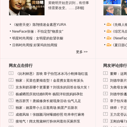
黄晓明开始意识到，有些事
情需要改变。……
[详细]
《秘密天使》陈翔情迷金素恩YURA
《先锋人
NewFace张俪：不怕定型“物质女”
《综艺马
明星时尚周报：女明星的欲望衣橱
《NewF
日韩时尚周报
好莱坞街拍周报
《夏日甜
更多 >>
网友点击排行
网友评论排行
1
1
《比利林恩》首映 章子怡范冰冰冯小刚捧场红毯
董卿：这两
2
2
独家：买菜也要拗造型！金星携女逛街有派头
刘德华新片
3
3
京东和奶茶哪个更重要？刘强东的回答全场大笑！
为救母女俩
4
4
杨威晒照庆祝结婚8周年 杨阳洋轻抚妈妈孕肚
刘德华扮邋
5
5
艳压群芳！唐嫣修身长裙现身活动 仙气儿足
章子怡斥港
6
6
独家：姚晨带小土豆逛商场 购置产后新衣
律师：于正
7
7
成都风味！张靓颖冯轲曝婚纱照 吃串串打麻将
王力宏否认
8
8
接地气！阔太熊黛林打扮休闲逛街买厕所泵
王刚自曝7