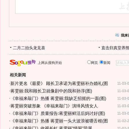
我来
二月二抬头龙见喜
直击归真堂养
上网从搜狗开始
网页
新闻
相关新闻
·
新片更名《最爱》 顾长卫承诺为蒋雯丽补办婚礼(图
11-03-
·
蒋雯丽:我和顾长卫就像剧中的我和孙淳(图)
11-03-
·
《幸福来敲门》热播 蒋雯丽:我缺乏招摇的一面(图)
11-03-
·
蒋雯丽突破形象 《幸福来敲门》演绎风情女人
11-03-
·
《幸福来敲门》质量报告:蒋雯丽鲜活后妈讨好(图)
11-03-
·
《幸福来敲门》热播 蒋雯丽一头大波浪被嚼舌根(图
11-02-
·
《幸福来敲门》收视长虹 蒋雯丽"情困"荧屏
11-02-