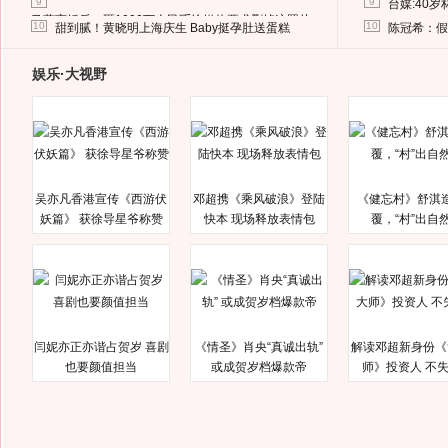
9
9
台媒:40
马蓉离婚后，砸1000万人民币给媒体要求删掉这照片
10
10
甜到腻！黄晓明上海庆生 Baby挺孕肚送蛋糕
陈冠希：假
娱乐·大视野
吴亦凡香港宣传《西游伏
邓超携《乘风破浪》登陆
《健忘村》舒淇
妖篇》 获徐导星爷称赞
快本 现场释放表情包
覆，“村”出自
闫妮亦正亦谐占贺岁 喜剧
《情圣》肖央“真诚出轨”
解读邓超新身份《
也要颜值担当
或成贺岁档爆款帝
师》投资人 不