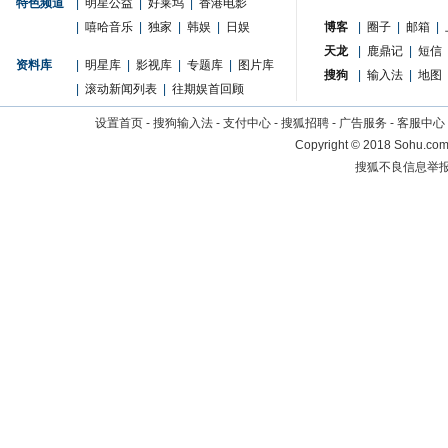
特色频道
|
明星公益
|
好莱坞
|
香港电影
|
嘻哈音乐
|
独家
|
韩娱
|
日娱
博客
|
圈子
|
邮箱
|
天龙
|
鹿鼎记
|
短信
资料库
|
明星库
|
影视库
|
专题库
|
图片库
搜狗
|
输入法
|
地图
|
滚动新闻列表
|
往期娱首回顾
设置首页
-
搜狗输入法
-
支付中心
-
搜狐招聘
-
广告服务
-
客服中心
Copyright
©
2018 Sohu.com 
搜狐不良信息举