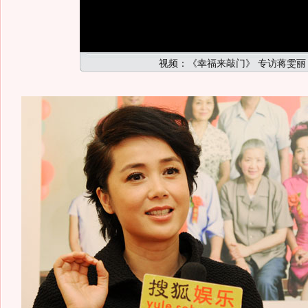
视频：《幸福来敲门》 专访蒋雯丽