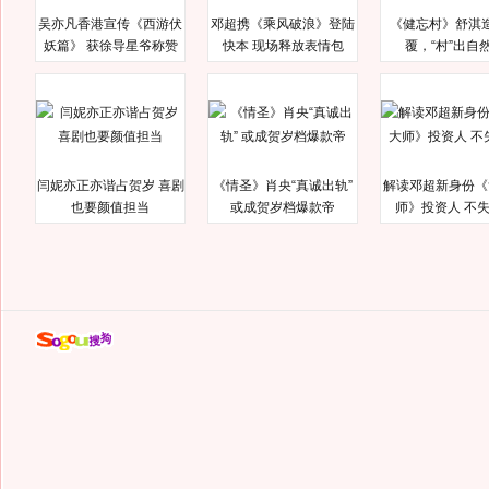
吴亦凡香港宣传《西游伏
邓超携《乘风破浪》登陆
《健忘村》舒淇
妖篇》 获徐导星爷称赞
快本 现场释放表情包
覆，“村”出自
闫妮亦正亦谐占贺岁 喜剧
《情圣》肖央“真诚出轨”
解读邓超新身份《
也要颜值担当
或成贺岁档爆款帝
师》投资人 不