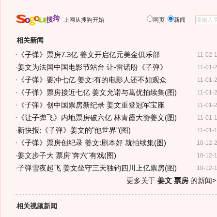
上网从搜狗开始
网页
新闻
相关新闻
·
《子弹》票房7.3亿 姜文开启亿元美金俱乐部
11-02-
·
姜文为法国中国电影节站台 让-雷诺盼《子弹》
11-01-
·
《子弹》要冲七亿 姜文:有的电影人还不如观众
11-01-
·
《子弹》票房接近七亿 姜文允诺与葛优拍续集(图)
11-01-
·
《子弹》创中国票房新纪录 姜文重登冠军宝座
11-01-
·
《让子弹飞》内地票房破六亿 林青霞大赞姜文(图)
11-01-
·
新快报:《子弹》姜文的"他世界"(图)
11-01-
·
《子弹》票房创纪录 姜文:剧本好 就拍续集(图)
10-12-
·
姜文步子大 票房"奔六"有戏(图)
10-12-
·
子弹雪夜起飞 姜文坐守三天独钓四川上亿票房(图)
10-12-
更多关于
姜文 票房
的新闻>
相关视频新闻