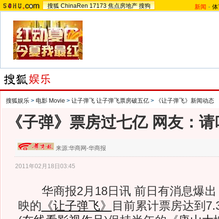
搜狐
ChinaRen
17173
焦点房地产
搜狗
新闻
-
体
搜狐娱乐
>
电影 Movie
>
让子弹飞 让子弹飞票房破五亿
>
《让子弹飞》新闻动态
《子弹》票房过七亿 网友：请
来源:
华商网-华商报
2011年02月18日03:45
华商报2月18日讯 前日有消息爆出，
映的
《让子弹飞》
目前累计票房达到7.