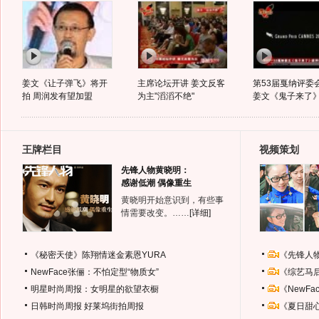
姜文《让子弹飞》将开
主席论坛开讲 姜文反客
第53届戛纳评委
拍 周润发有望加盟
为主"滔滔不绝"
姜文《鬼子来了
王牌栏目
视频策划
先锋人物黄晓明：
感谢低潮 偶像重生
黄晓明开始意识到，有些事
情需要改变。……
[详细]
《秘密天使》陈翔情迷金素恩YURA
《先锋人
NewFace张俪：不怕定型“物质女”
《综艺马
明星时尚周报：女明星的欲望衣橱
《NewF
日韩时尚周报
好莱坞街拍周报
《夏日甜