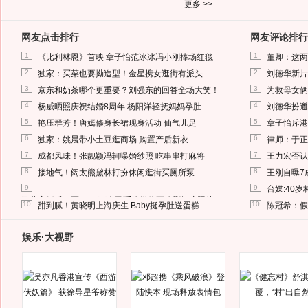
更多 >>
网友点击排行
网友评论排行
1
1
《比利林恩》首映 章子怡范冰冰冯小刚捧场红毯
董卿：这两
2
2
独家：买菜也要拗造型！金星携女逛街有派头
刘德华新片
3
3
京东和奶茶哪个更重要？刘强东的回答全场大笑！
为救母女俩
4
4
杨威晒照庆祝结婚8周年 杨阳洋轻抚妈妈孕肚
刘德华扮邋
5
5
艳压群芳！唐嫣修身长裙现身活动 仙气儿足
章子怡斥港
6
6
独家：姚晨带小土豆逛商场 购置产后新衣
律师：于正
7
7
成都风味！张靓颖冯轲曝婚纱照 吃串串打麻将
王力宏否认
8
8
接地气！阔太熊黛林打扮休闲逛街买厕所泵
王刚自曝7
9
9
台媒:40
马蓉离婚后，砸1000万人民币给媒体要求删掉这照片
10
10
甜到腻！黄晓明上海庆生 Baby挺孕肚送蛋糕
陈冠希：假
娱乐·大视野