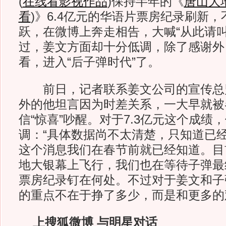
(
在线看影视作品
)
保持半年的《
唐山大
看
)
》6.4亿元的华语片票房纪录刷新
跃，在微博上奔走相告，大喊“从此请
过，姜文方面却十分低调，除了感谢外
看，进入“后子弹时代”了。
前日，记者联系姜文公司的宣传总
外的他坦言因为时差关系，一大早就被
信“惊喜”吵醒。对于7.3亿元这个成绩
调：“具体数据尚不太清楚，只知道已
这个消息我们在春节前就已经知道。目
地大银幕上飞行，我们也在等待子弹最
票房纪录钉在何处。不过对于姜文和子
的重点不在于挣了多少，而是和更多的
上搜狐微博 与明星对话