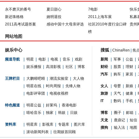
永不磨灭的番号
夏日甜心
7电影
快乐
新还珠格格
姚明退役
2011上海车展
私募
2011高考试题答案
感动中国十大母亲评选
社区2010年度行业口碑
贵州
榜
网站地图
娱乐中心
搜狐
|
ChinaRen
|
焦
频道导航
|
明星
|
电影
|
电视
|
音乐
|
戏剧
新闻
|
军事
|
公益
|
|
娱乐播报
|
高清影视
|
社区
|
博客
财经
|
股票
|
理财
|
汽车
|
购车
|
家居
|
王牌栏目
|
大鹏嘚吧嘚
|
潮流实验室
|
大人物
|
明星在线
|
时尚周报
|
先锋人物
女人
|
母婴
|
新娘
|
|
电影评审团
|
电视收视榜
旅游
|
天气
|
健康
|
IT
|
数码
|
手机
|
特色频道
|
明星公益
|
好莱坞
|
香港电影
|
嘻哈音乐
|
独家
|
韩娱
|
日娱
博客
|
圈子
|
邮箱
|
天龙
|
鹿鼎记
|
短信
资料库
|
明星库
|
影视库
|
专题库
|
图片库
搜狗
|
输入法
|
地图
|
滚动新闻列表
|
往期娱首回顾