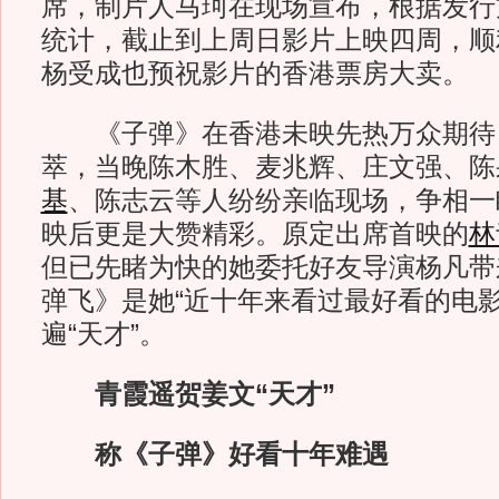
席，制片人马珂在现场宣布，根据发行
统计，截止到上周日影片上映四周，顺
杨受成也预祝影片的香港票房大卖。
《子弹》在香港未映先热万众期待
萃，当晚陈木胜、麦兆辉、庄文强、陈
基
、陈志云等人纷纷亲临现场，争相一
映后更是大赞精彩。原定出席首映的
林
但已先睹为快的她委托好友导演杨凡带
弹飞》是她“近十年来看过最好看的电影
遍“天才”。
青霞遥贺姜文“天才”
称《子弹》好看十年难遇