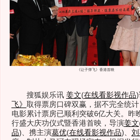
《让子弹飞》香港首映
搜狐娱乐讯
姜文
(
在线看影视作品
)
飞》
取得票房口碑双赢，据不完全统计
电影累计票房已顺利突破6亿大关。昨
行盛大庆功仪式暨香港首映，导演
姜文
品
)
、携主演
葛优
(
在线看影视作品
)
、
刘