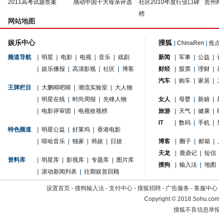
2011高考试题答案
感动中国十大母亲评选
社区2010年度行业口碑
贵州
榜
网站地图
娱乐中心
搜狐
|
ChinaRen
|
焦
频道导航
|
明星
|
电影
|
电视
|
音乐
|
戏剧
新闻
|
军事
|
公益
|
|
娱乐播报
|
高清影视
|
社区
|
博客
财经
|
股票
|
理财
|
汽车
|
购车
|
家居
|
王牌栏目
|
大鹏嘚吧嘚
|
潮流实验室
|
大人物
|
明星在线
|
时尚周报
|
先锋人物
女人
|
母婴
|
新娘
|
|
电影评审团
|
电视收视榜
旅游
|
天气
|
健康
|
IT
|
数码
|
手机
|
特色频道
|
明星公益
|
好莱坞
|
香港电影
|
嘻哈音乐
|
独家
|
韩娱
|
日娱
博客
|
圈子
|
邮箱
|
天龙
|
鹿鼎记
|
短信
资料库
|
明星库
|
影视库
|
专题库
|
图片库
搜狗
|
输入法
|
地图
|
滚动新闻列表
|
往期娱首回顾
设置首页
-
搜狗输入法
-
支付中心
-
搜狐招聘
-
广告服务
-
客服中心
Copyright
©
2018 Sohu.com 
搜狐不良信息举