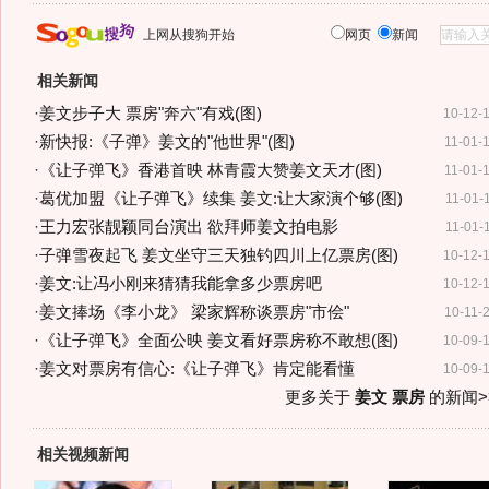
上网从搜狗开始
网页
新闻
相关新闻
·
姜文步子大 票房"奔六"有戏(图)
10-12-
·
新快报:《子弹》姜文的"他世界"(图)
11-01-
·
《让子弹飞》香港首映 林青霞大赞姜文天才(图)
11-01-
·
葛优加盟《让子弹飞》续集 姜文:让大家演个够(图)
11-01-
·
王力宏张靓颖同台演出 欲拜师姜文拍电影
11-01-
·
子弹雪夜起飞 姜文坐守三天独钓四川上亿票房(图)
10-12-
·
姜文:让冯小刚来猜猜我能拿多少票房吧
10-12-
·
姜文捧场《李小龙》 梁家辉称谈票房"市侩"
10-11-
·
《让子弹飞》全面公映 姜文看好票房称不敢想(图)
10-09-
·
姜文对票房有信心:《让子弹飞》肯定能看懂
10-09-
更多关于
姜文 票房
的新闻>
相关视频新闻