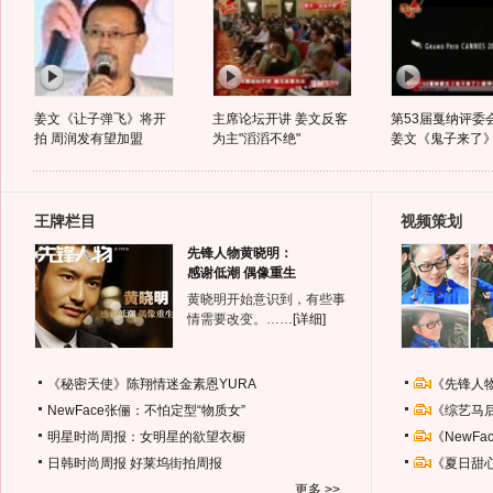
姜文《让子弹飞》将开
主席论坛开讲 姜文反客
第53届戛纳评委
拍 周润发有望加盟
为主"滔滔不绝"
姜文《鬼子来了
王牌栏目
视频策划
先锋人物黄晓明：
感谢低潮 偶像重生
黄晓明开始意识到，有些事
情需要改变。……
[详细]
《秘密天使》陈翔情迷金素恩YURA
《先锋人
NewFace张俪：不怕定型“物质女”
《综艺马
明星时尚周报：女明星的欲望衣橱
《NewF
日韩时尚周报
好莱坞街拍周报
《夏日甜
更多 >>