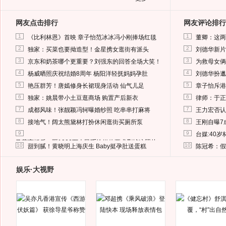
网友点击排行
网友评论排行
1
1
《比利林恩》首映 章子怡范冰冰冯小刚捧场红毯
董卿：这两
2
2
独家：买菜也要拗造型！金星携女逛街有派头
刘德华新片
3
3
京东和奶茶哪个更重要？刘强东的回答全场大笑！
为救母女俩
4
4
杨威晒照庆祝结婚8周年 杨阳洋轻抚妈妈孕肚
刘德华扮邋
5
5
艳压群芳！唐嫣修身长裙现身活动 仙气儿足
章子怡斥港
6
6
独家：姚晨带小土豆逛商场 购置产后新衣
律师：于正
7
7
成都风味！张靓颖冯轲曝婚纱照 吃串串打麻将
王力宏否认
8
8
接地气！阔太熊黛林打扮休闲逛街买厕所泵
王刚自曝7
9
9
台媒:40
马蓉离婚后，砸1000万人民币给媒体要求删掉这照片
10
10
甜到腻！黄晓明上海庆生 Baby挺孕肚送蛋糕
陈冠希：假
娱乐·大视野