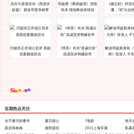
吴亦凡香港宣传《西游伏
邓超携《乘风破浪》登陆
《健忘村》舒淇
妖篇》 获徐导星爷称赞
快本 现场释放表情包
覆，“村”出自
闫妮亦正亦谐占贺岁 喜剧
《情圣》肖央“真诚出轨”
解读邓超新身份《
也要颜值担当
或成贺岁档爆款帝
师》投资人 不
近期热点关注
永不磨灭的番号
夏日甜心
7电影
快乐
新还珠格格
姚明退役
2011上海车展
私募