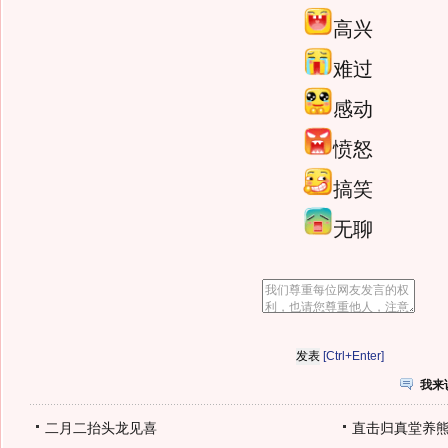
高兴
难过
感动
愤怒
搞笑
无聊
[Ctrl+Enter]
我来
二月二抬头龙见喜
直击归真堂养