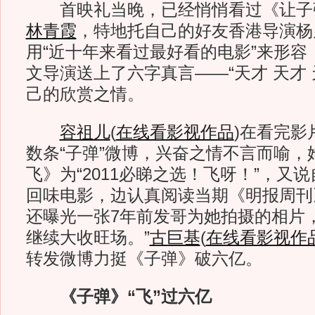
首映礼当晚，已经悄悄看过《让子
林青霞
，特地托自己的好友香港导演杨
用“近十年来看过最好看的电影”来形容
文导演送上了六字真言——“天才 天才 
己的欣赏之情。
容祖儿
(
在线看影视作品
)
在看完影
数条“子弹”微博，兴奋之情不言而喻，
飞》为“2011必睇之选！飞呀！”，又
回味电影，边认真阅读当期《明报周刊》
还曝光一张7年前发哥为她拍摄的相片
继续大收旺场。”
古巨基
(
在线看影视作
转发微博力挺《子弹》破六亿。
《子弹》“飞”过六亿