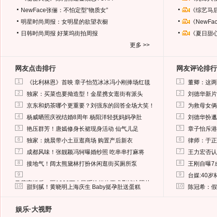
NewFace张俪：不怕定型“物质女”
《综艺马
明星时尚周报：女明星的欲望衣橱
《NewF
日韩时尚周报
好莱坞街拍周报
《夏日甜
更多 >>
网友点击排行
网友评论排行
1
1
《比利林恩》首映 章子怡范冰冰冯小刚捧场红毯
董卿：这两
2
2
独家：买菜也要拗造型！金星携女逛街有派头
刘德华新片
3
3
京东和奶茶哪个更重要？刘强东的回答全场大笑！
为救母女俩
4
4
杨威晒照庆祝结婚8周年 杨阳洋轻抚妈妈孕肚
刘德华扮邋
5
5
艳压群芳！唐嫣修身长裙现身活动 仙气儿足
章子怡斥港
6
6
独家：姚晨带小土豆逛商场 购置产后新衣
律师：于正
7
7
成都风味！张靓颖冯轲曝婚纱照 吃串串打麻将
王力宏否认
8
8
接地气！阔太熊黛林打扮休闲逛街买厕所泵
王刚自曝7
9
9
台媒:40
马蓉离婚后，砸1000万人民币给媒体要求删掉这照片
10
10
甜到腻！黄晓明上海庆生 Baby挺孕肚送蛋糕
陈冠希：假
娱乐·大视野