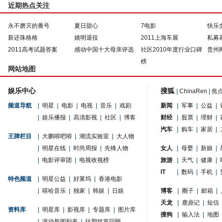
近期热点关注
永不磨灭的番号
夏日甜心
7电影
快乐
新还珠格格
姚明退役
2011上海车展
私募
2011高考试题答案
感动中国十大母亲评选
社区2010年度行业口碑
贵州
榜
网站地图
娱乐中心
搜狐
|
ChinaRen
|
焦
频道导航
|
明星
|
电影
|
电视
|
音乐
|
戏剧
新闻
|
军事
|
公益
|
|
娱乐播报
|
高清影视
|
社区
|
博客
财经
|
股票
|
理财
|
汽车
|
购车
|
家居
|
王牌栏目
|
大鹏嘚吧嘚
|
潮流实验室
|
大人物
|
明星在线
|
时尚周报
|
先锋人物
女人
|
母婴
|
新娘
|
|
电影评审团
|
电视收视榜
旅游
|
天气
|
健康
|
IT
|
数码
|
手机
|
特色频道
|
明星公益
|
好莱坞
|
香港电影
|
嘻哈音乐
|
独家
|
韩娱
|
日娱
博客
|
圈子
|
邮箱
|
天龙
|
鹿鼎记
|
短信
资料库
|
明星库
|
影视库
|
专题库
|
图片库
搜狗
|
输入法
|
地图
|
滚动新闻列表
|
往期娱首回顾