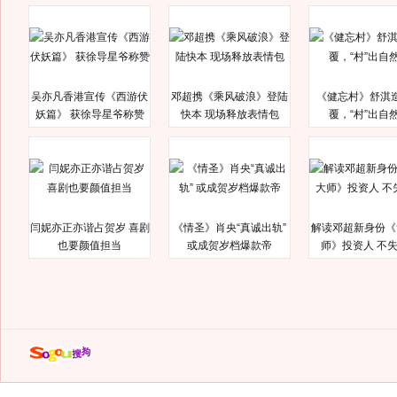
吴亦凡香港宣传《西游伏
邓超携《乘风破浪》登陆
《健忘村》舒淇
妖篇》 获徐导星爷称赞
快本 现场释放表情包
覆，“村”出自
闫妮亦正亦谐占贺岁 喜剧
《情圣》肖央“真诚出轨”
解读邓超新身份《
也要颜值担当
或成贺岁档爆款帝
师》投资人 不