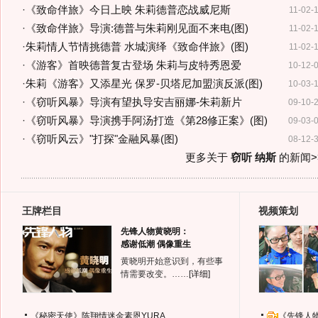
·
《致命伴旅》今日上映 朱莉德普恋战威尼斯
11-02-
·
《致命伴旅》导演:德普与朱莉刚见面不来电(图)
11-02-
·
朱莉情人节情挑德普 水城演绎《致命伴旅》(图)
11-02-
·
《游客》首映德普复古登场 朱莉与皮特秀恩爱
10-12-
·
朱莉《游客》又添星光 保罗-贝塔尼加盟演反派(图)
10-03-
·
《窃听风暴》导演有望执导安吉丽娜-朱莉新片
09-10-
·
《窃听风暴》导演携手阿汤打造《第28修正案》(图)
09-03-
·
《窃听风云》"打探"金融风暴(图)
08-12-
更多关于
窃听 纳斯
的新闻>
王牌栏目
视频策划
先锋人物黄晓明：
感谢低潮 偶像重生
黄晓明开始意识到，有些事
情需要改变。……
[详细]
《秘密天使》陈翔情迷金素恩YURA
《先锋人