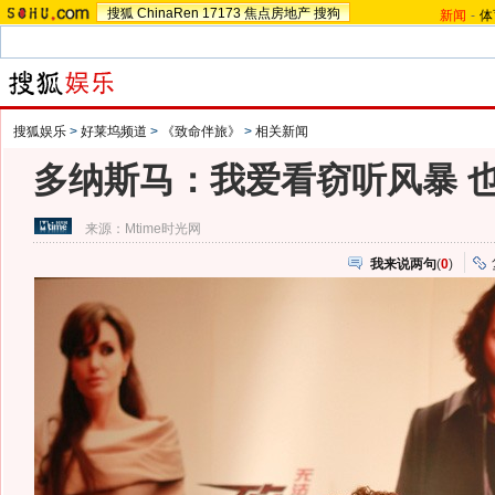
搜狐
ChinaRen
17173
焦点房地产
搜狗
新闻
-
体
搜狐娱乐
>
好莱坞频道
>
《致命伴旅》
>
相关新闻
多纳斯马：我爱看窃听风暴 
来源：
Mtime时光网
我来说两句
(
0
)