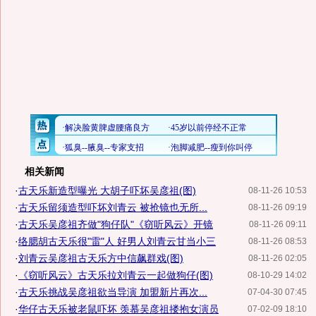
相关新闻
·
古天乐新造型曝光 大胡子吓坏吴彦祖(图)
08-11-26 10:53
·
古天乐留须造型吓坏刘青云 被抢镜也无所...
08-11-26 09:19
·
古天乐吴彦祖齐做"狗仔队"《窃听风云》开镜
08-11-26 09:11
·
络腮胡古天乐很"雷"人 好男人刘青云甘当小三
08-11-26 08:53
·
刘青云吴彦祖古天乐方中信飙群戏(图)
08-11-26 02:05
·
《窃听风云》古天乐拉刘青云一起做狗仔(图)
08-10-29 14:02
·
古天乐挑战吴彦祖欲当导演 加盟新片再次...
07-04-30 07:45
·
华仔古天乐被老鼠吓坏 羡慕吴彦祖搂抱女演员
07-02-09 18:10