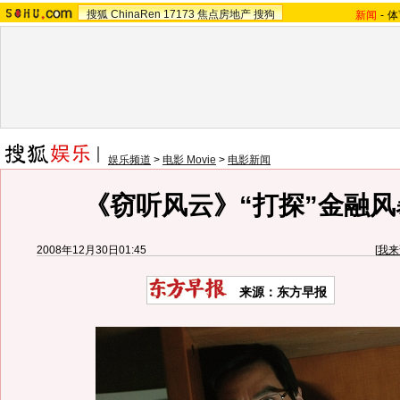
搜狐
ChinaRen
17173
焦点房地产
搜狗
新闻
-
体
娱乐频道
>
电影 Movie
>
电影新闻
《窃听风云》“打探”金融风暴
2008年12月30日01:45
[
我来
来源：东方早报