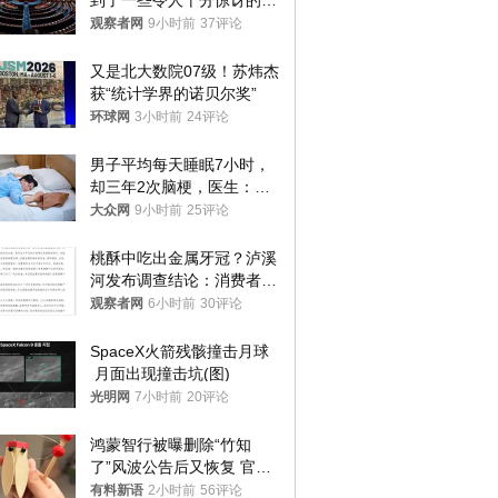
到了一些令人十分惊讶的消
息
观察者网
9小时前
37评论
又是北大数院07级！苏炜杰
获“统计学界的诺贝尔奖”
环球网
3小时前
24评论
男子平均每天睡眠7小时，
却三年2次脑梗，医生：这
样睡觉更伤身
大众网
9小时前
25评论
桃酥中吃出金属牙冠？泸溪
河发布调查结论：消费者已
澄清，所发视频情况不属实
观察者网
6小时前
30评论
SpaceX火箭残骸撞击月球
 月面出现撞击坑(图)
光明网
7小时前
20评论
鸿蒙智行被曝删除“竹知
了”风波公告后又恢复 官媒
曾力挺：劝华为要大度的，
有料新语
2小时前
56评论