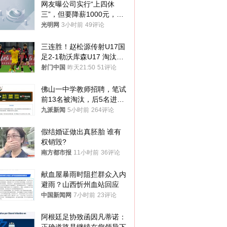
网友曝公司实行“上四休
三”，但要降薪1000元，不
接受只能辞职
光明网
3小时前
49评论
三连胜！赵松源传射U17国
足2-1勒沃库森U17 淘汰赛
将战河床
射门中国
昨天21:50
51评论
佛山一中学教师招聘，笔试
前13名被淘汰，后5名进体
检，被疑萝卜岗，官方通
九派新闻
5小时前
264评论
报：已叫停
假结婚证做出真胚胎 谁有
权销毁?
南方都市报
11小时前
36评论
献血屋暴雨时阻拦群众入内
避雨？山西忻州血站回应
中国新闻网
7小时前
23评论
阿根廷足协致函因凡蒂诺：