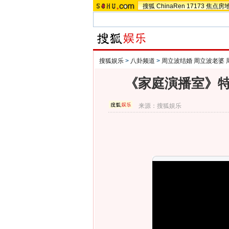
搜狐
ChinaRen
17173
焦点房
搜狐娱乐
>
八卦频道
>
周立波结婚 周立波老婆 
《家庭演播室》特
来源：
搜狐娱乐