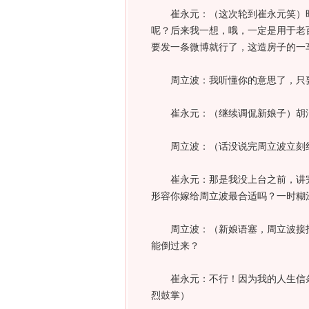
崔永元：（这次轮到崔永元笑）昨
呢？后来我一想，哦，一定是用于老
要发一条微博就行了，这造房子的一
周立波：我听懂你的意思了，只要我
崔永元：（继续调侃新娘子）胡洁
周立波：（话没说完周立波立刻纠正
崔永元：那是我没上台之前，讲完
形容你嫁给周立波最合适吗？一时糊
周立波：（新娘语塞，周立波接招
能倒过来？
崔永元：不行！因为我的人生信条
烈鼓掌）