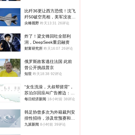
比歼36更让西方恐慌！沈飞
歼50破空亮相，美军没攻克
的技术被拿下
尖锋视野
昨天13:31
26评论
炸了！梁文锋回吐全部利
润，DeepSeek重启融资
财富研究所
昨天16:07
26评论
俄罗斯政客逃往法国 此前
曾公开挑战普京
知世
昨天18:38
92评论
“女生洗澡，大叔帮搓背”，
苏泊尔回应AI广告擦边：视
频全下架，已强化内容管理
每日经济新闻
18小时前
38评论
与审核
韩足协曾多次为外籍裁判安
排性招待，涉及世预赛和奥
预赛，韩足协回应
九派新闻
8小时前
39评论