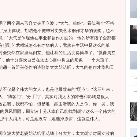
两个词来形容丈夫周立波：“大气、单纯”。看似完全“不搭
宝”身上体现。胡洁毫不掩饰对丈夫艺术创作才华的褒奖，也不
意：“大气是体现他在事业和创作方面的，他的所有段子全部都
有想到艺术领域怎么有才华的人，竟然在生活中是这么的单
时会突然在家里玩倒立。他让我的生活变得简单了。”就像周立
腐”，他十分喜欢自己在太太心目中树立的形象：一个大孩子。
朗诵一首即兴创作的诗歌给太太胡洁听，大气的创作才华和天
仅是个伟大的女人，也是他最致命的“弱点”。“这三年来，
，‘博客门’、‘分手门’，其实对我太太的冲击和影响是很大
攻击我，我都不怕，但是唯一能击溃我的人是你。你一哭，我
历的风风雨雨，周立波十分庆幸自己能找到胡洁这么一个伟大的
将那个人消灭，可是她没有，她选择原谅，这就是伟大。”
立波大赞老婆胡洁给零花钱十分大方；太太胡洁对周立波的