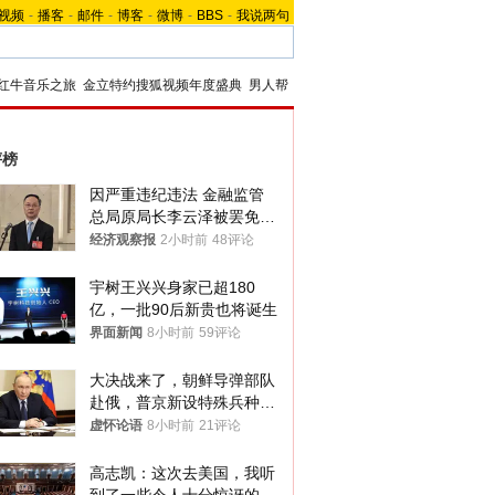
视频
-
播客
-
邮件
-
博客
-
微博
-
BBS
-
我说两句
红牛音乐之旅
金立特约搜狐视频年度盛典
男人帮
评榜
因严重违纪违法 金融监管
总局原局长李云泽被罢免全
国人大代表
经济观察报
2小时前
48评论
宇树王兴兴身家已超180
亿，一批90后新贵也将诞生
界面新闻
8小时前
59评论
大决战来了，朝鲜导弹部队
赴俄，普京新设特殊兵种，
76岁老将扛旗
虚怀论语
8小时前
21评论
高志凯：这次去美国，我听