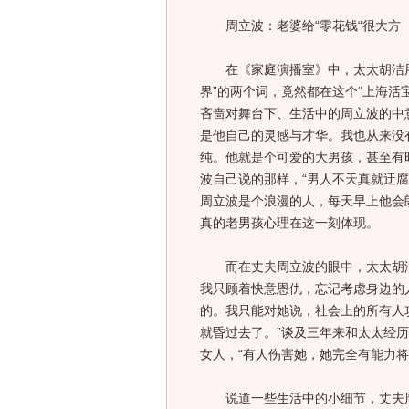
周立波：老婆给“零花钱“很大方
在《家庭演播室》中，太太胡洁用了
界”的两个词，竟然都在这个“上海活
吝啬对舞台下、生活中的周立波的中
是他自己的灵感与才华。我也从来没
纯。他就是个可爱的大男孩，甚至有
波自己说的那样，“男人不天真就迂
周立波是个浪漫的人，每天早上他会
真的老男孩心理在这一刻体现。
而在丈夫周立波的眼中，太太胡洁不
我只顾着快意恩仇，忘记考虑身边的人
的。我只能对她说，社会上的所有人
就昏过去了。”谈及三年来和太太经
女人，“有人伤害她，她完全有能力
说道一些生活中的小细节，丈夫周