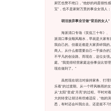
厨艺也赞不绝口，“他炒的鸡蛋很性感
宝”，也不是家财万贯的事业女强人；
胡洁放弃事业甘做“背后的女人”
海派清口专场《笑侃三十年》、《
派清口事业顺风顺水，早就是大家有
我自己的。但最近都是大家弄碎我的。
商人。从什么都需要自己一手操办的
不平凡的创业路。而现在，这位女强
庭。“我觉得经营家庭这份事业比管
现在做到了。”
虽然现在胡洁对操持家务、打理周
乐着”的过渡期。从一个呼风唤雨的
从“太阳”变成“月亮”的过程。平时
大的转变让胡洁有些难适应，“他的
悉，有时还会叫我出去。还是挺不习