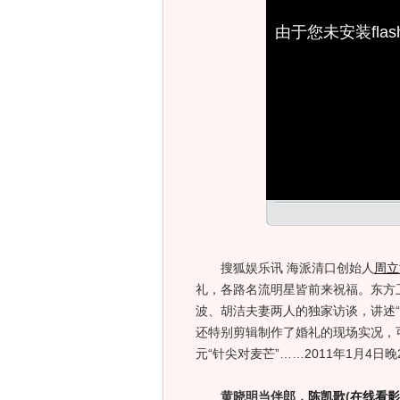
由于您未安装fl
搜狐娱乐讯 海派清口创始人
周立
礼，各路名流明星皆前来祝福。东方
波、胡洁夫妻两人的独家访谈，讲述“
还特别剪辑制作了婚礼的现场实况，
元“针尖对麦芒”……2011年1月4日
黄晓明当伴郎，
陈凯歌
(
在线看影