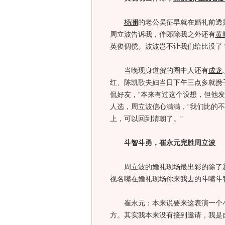
杨澜
的老公吴征早就在婚礼前透
周立波告诉我，伴郎除我之外还有
黄
英俊倜傥。波波岂不让我们给比没了？
当晚现身道贺的圈中人还有
成龙
红、陈凯歌夫妇当日下午三点多就携
侃好友，“本来有过这个设想，但他
人选，周立波信心满满，“我们比的不
上，可以回到清朝了。”
斗智斗勇，崔永元完胜周立波
周立波的婚礼现场最出彩的除了新
视名嘴在婚礼现场你来我去的斗嘴斗
崔永元：本来说要来这表演一个小
方。其实我本来没有接到邀请，我是