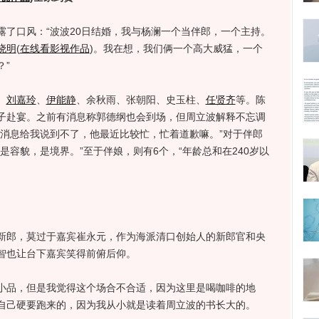
露了口风：“波波20日结婚，我与杨澜一个当伴郎，一个主持。
晓明
(
在线看影视作品
)
。我在想，我们俩一个高大威猛，一个
”
、
刘嘉玲
、
伊能静
、余秋雨、张朝阳、史玉柱、
任贤齐
等。陈
子赴宴。之前有消息称郭德纲也会到场，但周立波解释不忘调
发消息给我说到不了，他最近比较忙，忙着道歉嘛。”对于伴郎
是容貌，是境界。”至于伴娘，则有6个，“年龄总和在240岁以
郎，莫过于嘉宾崔永元，作为海派清口创始人的新郎官和央
智也让台下嘉宾笑得前俯后仰。
品，但是我觉得这个场合不合适，因为这里是喝咖啡的地
自己硬要跑来的，因为我从小就是读着周立波的书长大的。