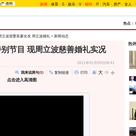
地产
搜狗
新闻
-
体育
-
S
-
娱乐
-
V
-
财经
-
IT
-
汽车
-
房产
-
女人
-
热点：
周立波迎娶富豪女友 周立波婚礼
>
新闻动态
热
别节目 现周立波慈善婚礼实况
2011年01月05日09:41
大
中
我来说两句
(
0
)
复制链接
打印
小
点击进入高清图