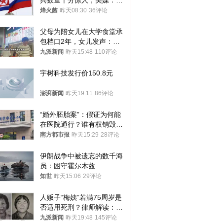
兵数量十分惊人，美媒：俄
朝要动真格？
烽火菌
昨天08:30
36评论
父母为陪女儿在大学食堂承
包档口2年，女儿发声：初
衷是为了陪伴，毕业后将不
九派新闻
昨天15:48
110评论
再营业
宇树科技发行价150.8元
澎湃新闻
昨天19:11
86评论
“婚外胚胎案”：假证为何能
在医院通行？谁有权销毁胚
胎？
南方都市报
昨天15:29
28评论
伊朗战争中被遗忘的数千海
员：困守霍尔木兹
知世
昨天15:06
29评论
人贩子“梅姨”若满75周岁是
否适用死刑？律师解读：很
大概率不会被判处死刑
九派新闻
昨天19:48
145评论