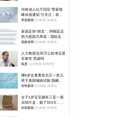
你们适不适合？
河南省人社厅回应“带薪错
峰休假通知”引关注：表述
不够准确，待修改后印发
界面新闻
3小时前
34评论
多国足协“倒戈”，阿根廷足
协力挺因凡蒂诺：国际足联
今后应继续在其领导下前行
观察者网
9小时前
35评论
人大教授花35万公款考证莫
言家世 荒诞吗
狐度
11小时前
509评论
继6岁女童离世后又一患儿
死于基因编辑试验 隐瞒一
年才对外披露
有料新语
6小时前
35评论
女子1岁宝宝碰坏三亚一酒
店纸巾盒，赔了924元，发
帖吐槽后酒店退还一半的
封面新闻
9小时前
58评论
钱，当地市监局回应