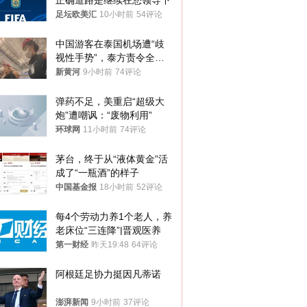
正确道路是继续在您领导下
足坛欧美汇
10小时前
54评论
中国游客在泰国机场遭“歧
视性手势”，泰方责令全面
调查，对责任人采取最严厉
新黄河
9小时前
74评论
处分
弹药不足，美重启“超级大
炮”遭嘲讽：“废物利用”
环球网
11小时前
74评论
茅台，终于从“液体黄金”活
成了“一瓶酒”的样子
中国基金报
18小时前
52评论
每4个劳动力养1个老人，养
老床位“三连降”|晋观医养
第一财经
昨天19:48
64评论
阿根廷足协力挺因凡蒂诺
澎湃新闻
9小时前
37评论