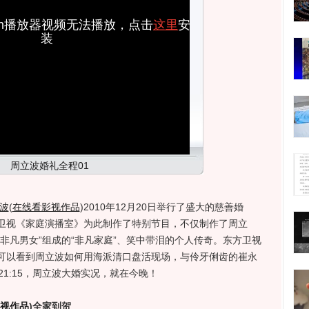
ash播放器视频无法播放，点击
这里
安
装
周立波婚礼全程01
波
(
在线看影视作品
)
2010年12月20日举行了盛大的慈善婚
卫视《家庭演播室》为此制作了特别节目，不仅制作了周立
非凡男女”组成的“非凡家庭”、笑中带泪的个人传奇。东方卫视
可以看到周立波如何用海派清口盘活现场，与伶牙俐齿的崔永
晚21:15，周立波大婚实况，就在今晚！
视作品
)
全家到贺