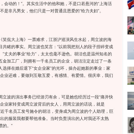
，会动的！”。其实生活中的他和她，不是口若悬河的“上海活
不是非凡男女，他们只是一对普通且恩爱的“给力夫妇”。
笑侃大上海》一票难求，江浙沪巡演风生水起，周立波的海
目共睹的事实。周立波也笑言：“以前我把别人的段子捏碎变成
”丈夫的事业“给力”，太太也毫不逊色。胡洁也是温州知名的
五金加工厂，到拥有一千名员工的企业，胡洁注定走过了一条
人选择在婚后退下“女企业家”的光环，操办起她新的事业：家
理企业还难，要做到互敬互爱，有感情、有爱情。很庆幸，我们
立波的演出事务已经游刃有余，可是她也经历过一段“痛并快
女企业家转变成周立波背后的女人，用周立波的话说，就是
对着近千名员工发号施令的胡洁，变身成为周立波的个人助理，巨
演出的服装我都要帮他准备。当时负责演出的人对我还不太熟
惯的。”