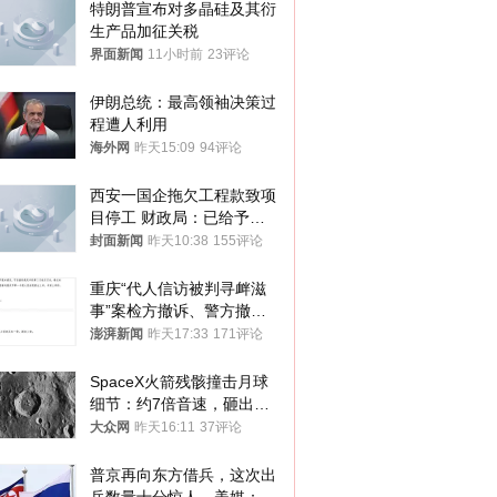
特朗普宣布对多晶硅及其衍
生产品加征关税
界面新闻
11小时前
23评论
伊朗总统：最高领袖决策过
程遭人利用
海外网
昨天15:09
94评论
西安一国企拖欠工程款致项
目停工 财政局：已给予处
分，正督促整改
封面新闻
昨天10:38
155评论
重庆“代人信访被判寻衅滋
事”案检方撤诉、警方撤
案，两被告人获国赔
澎湃新闻
昨天17:33
171评论
SpaceX火箭残骸撞击月球
细节：约7倍音速，砸出直
径约30米撞击坑
大众网
昨天16:11
37评论
普京再向东方借兵，这次出