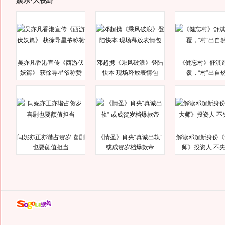
娱乐·大视野
吴亦凡香港宣传《西游伏
邓超携《乘风破浪》登陆
《健忘村》舒淇
妖篇》 获徐导星爷称赞
快本 现场释放表情包
覆，“村”出自
闫妮亦正亦谐占贺岁 喜剧
《情圣》肖央“真诚出轨”
解读邓超新身份《
也要颜值担当
或成贺岁档爆款帝
师》投资人 不