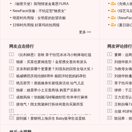
《秘密天使》陈翔情迷金素恩YURA
《先锋人
NewFace张俪：不怕定型“物质女”
《综艺马
明星时尚周报：女明星的欲望衣橱
《NewF
日韩时尚周报
好莱坞街拍周报
《夏日甜
更多 >>
网友点击排行
网友评论排行
1
1
《比利林恩》首映 章子怡范冰冰冯小刚捧场红毯
董卿：这两
2
2
独家：买菜也要拗造型！金星携女逛街有派头
刘德华新片
3
3
京东和奶茶哪个更重要？刘强东的回答全场大笑！
为救母女俩
4
4
杨威晒照庆祝结婚8周年 杨阳洋轻抚妈妈孕肚
刘德华扮邋
5
5
艳压群芳！唐嫣修身长裙现身活动 仙气儿足
章子怡斥港
6
6
独家：姚晨带小土豆逛商场 购置产后新衣
律师：于正
7
7
成都风味！张靓颖冯轲曝婚纱照 吃串串打麻将
王力宏否认
8
8
接地气！阔太熊黛林打扮休闲逛街买厕所泵
王刚自曝7
9
9
台媒:40
马蓉离婚后，砸1000万人民币给媒体要求删掉这照片
10
10
甜到腻！黄晓明上海庆生 Baby挺孕肚送蛋糕
陈冠希：假