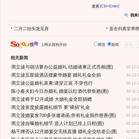
[Ctrl+Enter]
我来
二月二抬头龙见喜
直击归真堂养
上网从搜狗开始
网页
新闻
相关新闻
·
周立波与胡洁要办公益婚礼 结婚请柬正式亮相(图)
10-12-
·
周立波五星级酒店摆豪华婚宴 婚礼礼金全捐
10-12-
·
周立波公益婚礼喜柬:请穿正装 不穿也行
10-12-
·
陈小春夫妇今日办婚礼 婚宴以红酒代替鱼翅(图)
10-11-
·
周立波将于12月成婚 大婚礼金全部捐赠
10-10-
·
周立波首度披露婚礼细节 要"裸捐"礼金
10-10-
·
周立波婚宴发700多张邀请函:所有礼金捐作慈善(图)
10-10-
·
周立波自曝婚礼细节 造人计划已排上日程(图)
10-10-
·
杨千嬅否认12月婚宴交无线直播 婚礼全交给老公(图
10-08-