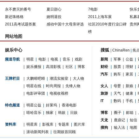
永不磨灭的番号
夏日甜心
7电影
快乐
新还珠格格
姚明退役
2011上海车展
私募
2011高考试题答案
感动中国十大母亲评选
社区2010年度行业口碑
贵州
榜
网站地图
娱乐中心
搜狐
|
ChinaRen
|
焦
频道导航
|
明星
|
电影
|
电视
|
音乐
|
戏剧
新闻
|
军事
|
公益
|
|
娱乐播报
|
高清影视
|
社区
|
博客
财经
|
股票
|
理财
|
汽车
|
购车
|
家居
|
王牌栏目
|
大鹏嘚吧嘚
|
潮流实验室
|
大人物
|
明星在线
|
时尚周报
|
先锋人物
女人
|
母婴
|
新娘
|
|
电影评审团
|
电视收视榜
旅游
|
天气
|
健康
|
IT
|
数码
|
手机
|
特色频道
|
明星公益
|
好莱坞
|
香港电影
|
嘻哈音乐
|
独家
|
韩娱
|
日娱
博客
|
圈子
|
邮箱
|
天龙
|
鹿鼎记
|
短信
资料库
|
明星库
|
影视库
|
专题库
|
图片库
搜狗
|
输入法
|
地图
|
滚动新闻列表
|
往期娱首回顾