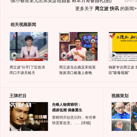
·
陈小春应采儿出席吴彦祖婚宴 称本月筹备婚礼(图)
10-07-
更多关于
周立波 快讯
的新闻>
相关视频新闻
周立波"分手门"后首演
周立波当众挑逗宋祖英
独家专访周立波 
闭口不谈关栋天
海派清口被邀上春晚
应"吸毒视频"
王牌栏目
视频策划
先锋人物黄晓明：
感谢低潮 偶像重生
黄晓明开始意识到，有些事
情需要改变。……
[详细]