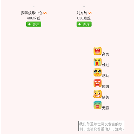
搜狐娱乐中心
刘方纯
406粉丝
630粉丝
关注
关注
高兴
难过
感动
愤怒
搞笑
无聊