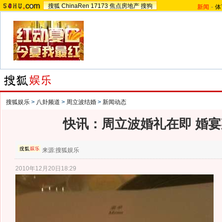
搜狐
ChinaRen
17173
焦点房地产
搜狗
新闻
-
体
搜狐娱乐
>
八卦频道
>
周立波结婚
>
新闻动态
快讯：周立波婚礼在即 婚
来源:
搜狐娱乐
2010年12月20日18:29