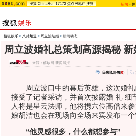
搜狐
ChinaRen
17173
焦点房地产
搜狗
新闻
-
体
搜狐娱乐
>
八卦频道
>
周立波结婚
>
新闻动态
周立波婚礼总策划高源揭秘 新
来源：
解放网-新闻晨报
我来说两句
(
0
)
周立波口中的幕后英雄，这次婚礼
接受了记者采访，并首次披露婚 礼 细
人将是星云法师，他将携六位高僧来参
娘胡洁也会在现场向全场来宾发布一个“
“他灵感很多，什么都想参与”