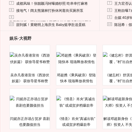
7
7
成都风味！张靓颖冯轲曝婚纱照 吃串串打麻将
王力宏否认
8
8
接地气！阔太熊黛林打扮休闲逛街买厕所泵
王刚自曝7
9
9
台媒:40
马蓉离婚后，砸1000万人民币给媒体要求删掉这照片
10
10
甜到腻！黄晓明上海庆生 Baby挺孕肚送蛋糕
陈冠希：假
娱乐·大视野
吴亦凡香港宣传《西游伏
邓超携《乘风破浪》登陆
《健忘村》舒淇
妖篇》 获徐导星爷称赞
快本 现场释放表情包
覆，“村”出自
闫妮亦正亦谐占贺岁 喜剧
《情圣》肖央“真诚出轨”
解读邓超新身份《
也要颜值担当
或成贺岁档爆款帝
师》投资人 不