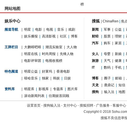
榜
网站地图
娱乐中心
搜狐
|
ChinaRen
|
焦
频道导航
|
明星
|
电影
|
电视
|
音乐
|
戏剧
新闻
|
军事
|
公益
|
|
娱乐播报
|
高清影视
|
社区
|
博客
财经
|
股票
|
理财
|
汽车
|
购车
|
家居
|
王牌栏目
|
大鹏嘚吧嘚
|
潮流实验室
|
大人物
|
明星在线
|
时尚周报
|
先锋人物
女人
|
母婴
|
新娘
|
|
电影评审团
|
电视收视榜
旅游
|
天气
|
健康
|
IT
|
数码
|
手机
|
特色频道
|
明星公益
|
好莱坞
|
香港电影
|
嘻哈音乐
|
独家
|
韩娱
|
日娱
博客
|
圈子
|
邮箱
|
天龙
|
鹿鼎记
|
短信
资料库
|
明星库
|
影视库
|
专题库
|
图片库
搜狗
|
输入法
|
地图
|
滚动新闻列表
|
往期娱首回顾
设置首页
-
搜狗输入法
-
支付中心
-
搜狐招聘
-
广告服务
-
客服中心
Copyright
©
2018 Sohu.com 
搜狐不良信息举