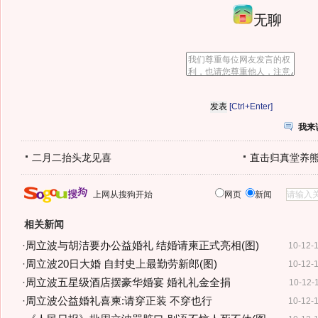
无聊
[Ctrl+Enter]
我来
二月二抬头龙见喜
直击归真堂养
上网从搜狗开始
网页
新闻
相关新闻
·
周立波与胡洁要办公益婚礼 结婚请柬正式亮相(图)
10-12-
·
周立波20日大婚 自封史上最勤劳新郎(图)
10-12-
·
周立波五星级酒店摆豪华婚宴 婚礼礼金全捐
10-12-
·
周立波公益婚礼喜柬:请穿正装 不穿也行
10-12-