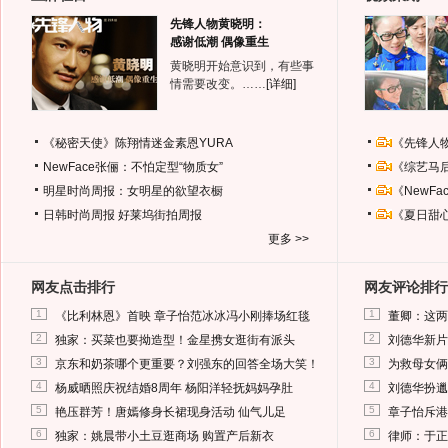
先锋人物黄晓明：
感谢低潮 偶像重生
黄晓明开始意识到，有些事
情需要改变。……
[详细]
《秘密天使》陈翔情迷金素恩YURA
《先锋人
NewFace张俪：不怕定型“物质女”
《综艺马
明星时尚周报：女明星的欲望衣橱
《NewF
日韩时尚周报
好莱坞街拍周报
《夏日甜
更多 >>
网友点击排行
网友评论排行
1
1
《比利林恩》首映 章子怡范冰冰冯小刚捧场红毯
董卿：这两
2
2
独家：买菜也要拗造型！金星携女逛街有派头
刘德华新片
3
3
京东和奶茶哪个更重要？刘强东的回答全场大笑！
为救母女俩
4
4
杨威晒照庆祝结婚8周年 杨阳洋轻抚妈妈孕肚
刘德华扮邋
5
5
艳压群芳！唐嫣修身长裙现身活动 仙气儿足
章子怡斥港
6
6
独家：姚晨带小土豆逛商场 购置产后新衣
律师：于正