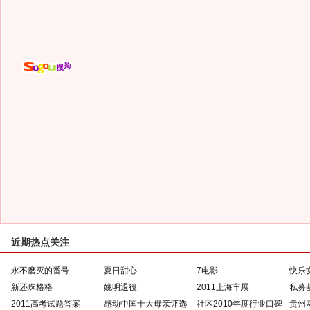
近期热点关注
永不磨灭的番号
夏日甜心
7电影
快乐
新还珠格格
姚明退役
2011上海车展
私募
2011高考试题答案
感动中国十大母亲评选
社区2010年度行业口碑
贵州