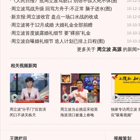
·
《人民日报》批周立波骂脏口 别语不惊人死不休(图
10-12-
·
周立波骂战升级 回骂方舟子:不正常 脑子进水(图)
10-12-
·
新京报:周立波收官 盘点一场口水战的收成
10-12-
·
周立波将于12月成婚 大婚礼金全部捐赠
10-10-
·
周立波首度披露婚礼细节 要"裸捐"礼金
10-10-
·
周立波自曝婚礼细节 造人计划已排上日程(图)
10-10-
更多关于
周立波 高源
的新闻>
相关视频新闻
周立波"分手门"后首演
周立波当众挑逗宋祖英
独家专访周立波 
闭口不谈关栋天
海派清口被邀上春晚
应"吸毒视频"
王牌栏目
视频策划