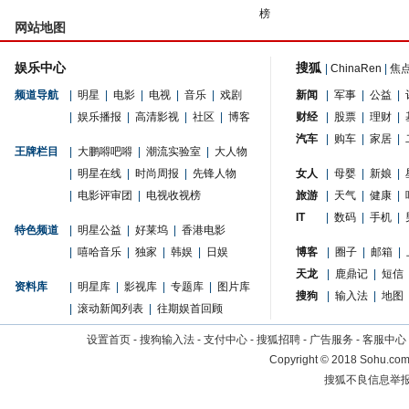
榜
网站地图
娱乐中心
搜狐
|
ChinaRen
|
焦
频道导航
|
明星
|
电影
|
电视
|
音乐
|
戏剧
新闻
|
军事
|
公益
|
|
娱乐播报
|
高清影视
|
社区
|
博客
财经
|
股票
|
理财
|
汽车
|
购车
|
家居
|
王牌栏目
|
大鹏嘚吧嘚
|
潮流实验室
|
大人物
|
明星在线
|
时尚周报
|
先锋人物
女人
|
母婴
|
新娘
|
|
电影评审团
|
电视收视榜
旅游
|
天气
|
健康
|
IT
|
数码
|
手机
|
特色频道
|
明星公益
|
好莱坞
|
香港电影
|
嘻哈音乐
|
独家
|
韩娱
|
日娱
博客
|
圈子
|
邮箱
|
天龙
|
鹿鼎记
|
短信
资料库
|
明星库
|
影视库
|
专题库
|
图片库
搜狗
|
输入法
|
地图
|
滚动新闻列表
|
往期娱首回顾
设置首页
-
搜狗输入法
-
支付中心
-
搜狐招聘
-
广告服务
-
客服中心
Copyright
©
2018 Sohu.com 
搜狐不良信息举