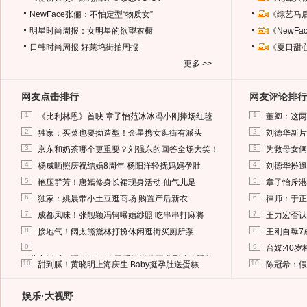
NewFace张俪：不怕定型“物质女”
《综艺马
明星时尚周报：女明星的欲望衣橱
《NewF
日韩时尚周报
好莱坞街拍周报
《夏日甜
更多 >>
网友点击排行
网友评论排行
1
1
《比利林恩》首映 章子怡范冰冰冯小刚捧场红毯
董卿：这两
2
2
独家：买菜也要拗造型！金星携女逛街有派头
刘德华新片
3
3
京东和奶茶哪个更重要？刘强东的回答全场大笑！
为救母女俩
4
4
杨威晒照庆祝结婚8周年 杨阳洋轻抚妈妈孕肚
刘德华扮邋
5
5
艳压群芳！唐嫣修身长裙现身活动 仙气儿足
章子怡斥港
6
6
独家：姚晨带小土豆逛商场 购置产后新衣
律师：于正
7
7
成都风味！张靓颖冯轲曝婚纱照 吃串串打麻将
王力宏否认
8
8
接地气！阔太熊黛林打扮休闲逛街买厕所泵
王刚自曝7
9
9
台媒:40
马蓉离婚后，砸1000万人民币给媒体要求删掉这照片
10
10
甜到腻！黄晓明上海庆生 Baby挺孕肚送蛋糕
陈冠希：假
娱乐·大视野