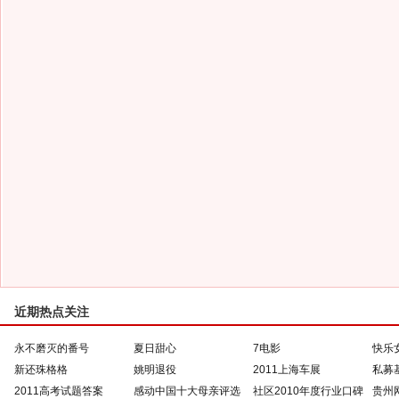
近期热点关注
永不磨灭的番号
夏日甜心
7电影
快乐
新还珠格格
姚明退役
2011上海车展
私募
2011高考试题答案
感动中国十大母亲评选
社区2010年度行业口碑
贵州