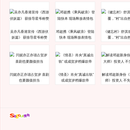
吴亦凡香港宣传《西游伏
邓超携《乘风破浪》登陆
《健忘村》舒淇
妖篇》 获徐导星爷称赞
快本 现场释放表情包
覆，“村”出自
闫妮亦正亦谐占贺岁 喜剧
《情圣》肖央“真诚出轨”
解读邓超新身份《
也要颜值担当
或成贺岁档爆款帝
师》投资人 不