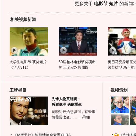
更多关于
电影节 短片
的新闻>
相关视频新闻
大学生电影节 获奖短片
60届柏林电影节奖项出
奥巴马变身动画短
《华氏311》
炉 王全安双熊团圆
级英雄"无所不能
王牌栏目
视频策划
先锋人物黄晓明：
感谢低潮 偶像重生
黄晓明开始意识到，有些事
情需要改变。……
[详细]
《秘密天使》陈翔情迷金素恩YURA
《先锋人