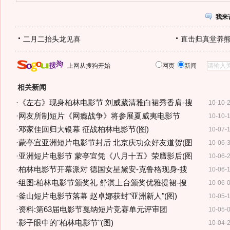
我来
二月二抬头龙见喜
直击归真堂养
上网从搜狗开始
网页
新闻
相关新闻
·
《左右》现身柏林电影节 刘威葳清雅白裙秀香肩-搜
10-10-
·
网友所制短片《网瘾战争》将参展夏威夷电影节
10-10-
·
邓家佳回归大银幕 征战柏林电影节(图)
10-07-
·
蒙亭宜亚洲短片电影节封后 北京庆功众好友道贺(图
10-06-
·
亚洲短片电影节 蒙亭宜凭《八月十五》荣膺影后(图
10-06-
·
柏林电影节开幕派对 德国女星黛安-克鲁格现身-搜
10-06-
·
组图:柏林电影节颁奖礼 舒淇上台颁奖优雅提裙-搜
10-06-
·
釜山短片电影节落幕 赵卓娜获封"亚洲新人"(图)
10-05-
·
资料:第63届电影节戛纳短片竞赛单元评审团
10-05-
·
影子眼中的"柏林电影节"(图)
10-04-