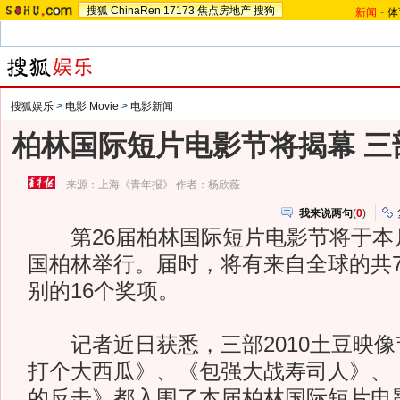
搜狐
ChinaRen
17173
焦点房地产
搜狗
新闻
-
体
搜狐娱乐
>
电影 Movie
>
电影新闻
柏林国际短片电影节将揭幕 三
来源：
上海《青年报》
作者：杨欣薇
我来说两句
(
0
)
第26届柏林国际短片电影节将于本月
国柏林举行。届时，将有来自全球的共7
别的16个奖项。
记者近日获悉，三部2010土豆映像
打个大西瓜》、《包强大战寿司人》、
的反击》都入围了本届柏林国际短片电