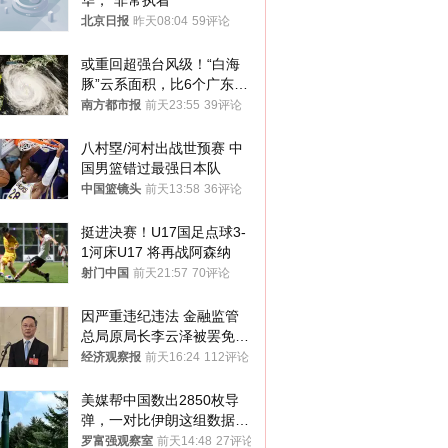
华，“非常执着”
北京日报
昨天08:04
59评论
或重回超强台风级！“白海
豚”云系面积，比6个广东还
大！深圳官方：注意这件事
南方都市报
前天23:55
39评论
八村塁/河村出战世预赛 中
国男篮错过最强日本队
中国篮镜头
前天13:58
36评论
挺进决赛！U17国足点球3-
1河床U17 将再战阿森纳
射门中国
前天21:57
70评论
因严重违纪违法 金融监管
总局原局长李云泽被罢免全
国人大代表
经济观察报
前天16:24
112评论
美媒帮中国数出2850枚导
弹，一对比伊朗这组数据，
发现出大事了
罗富强观察室
前天14:48
27评论