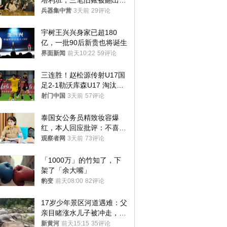
塔利班，三笔旧账被翻出，
最大风险出现
兵器集中营
3天前
29评论
宇树王兴兴身家已超180
亿，一批90后新贵也将诞生
界面新闻
前天10:22
59评论
三连胜！赵松源传射U17国
足2-1勒沃库森U17 淘汰赛
将战河床
射门中国
3天前
57评论
泰国女公务员精致妆容爆
红，本人回应批评：不喜欢
就别看
观察者网
3天前
73评论
「1000万」的竹知了，下
架了「余大嘴」
豹变
前天08:00
82评论
17岁少年景区河道遇难：父
亲目睹涨水儿子被冲走，当
地排除上游泄洪，家属盼厘
新黄河
前天15:15
35评论