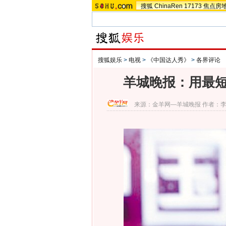
搜狐
ChinaRen
17173
焦点房
搜狐娱乐
>
电视
>
《中国达人秀》
>
各界评论
羊城晚报：用最短
来源：
金羊网—羊城晚报
作者：李