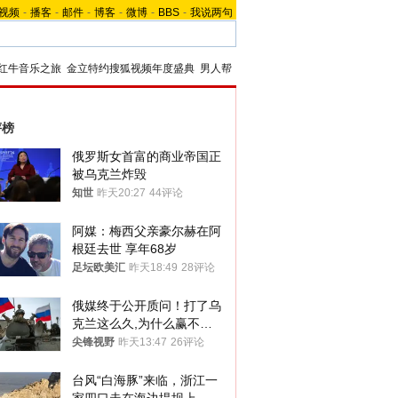
视频
-
播客
-
邮件
-
博客
-
微博
-
BBS
-
我说两句
红牛音乐之旅
金立特约搜狐视频年度盛典
男人帮
评榜
俄罗斯女首富的商业帝国正
被乌克兰炸毁
知世
昨天20:27
44评论
阿媒：梅西父亲豪尔赫在阿
根廷去世 享年68岁
足坛欧美汇
昨天18:49
28评论
俄媒终于公开质问！打了乌
克兰这么久,为什么赢不了?
答案令人沉默
尖锋视野
昨天13:47
26评论
台风“白海豚”来临，浙江一