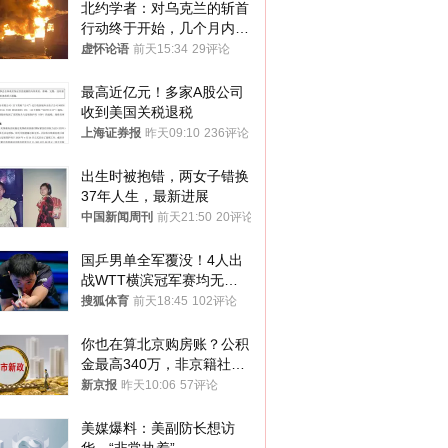
北约学者：对乌克兰的斩首
行动终于开始，几个月内乌
将投降
虚怀论语
前天15:34
29评论
最高近亿元！多家A股公司
收到美国关税退税
上海证券报
昨天09:10
236评论
出生时被抱错，两女子错换
37年人生，最新进展
中国新闻周刊
前天21:50
20评论
国乒男单全军覆没！4人出
战WTT横滨冠军赛均无缘
八强
搜狐体育
前天18:45
102评论
你也在算北京购房账？公积
金最高340万，非京籍社保
1年
新京报
昨天10:06
57评论
美媒爆料：美副防长想访