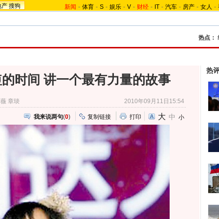
地产
搜狗
新闻
-
体育
-
S
-
娱乐
-
V
-
财经
-
IT
-
汽车
-
房产
-
女人
-
热点：
热
的时间 讲一个最有力量的故事
薇 章琰
2010年09月11日15:54
大
中
我来说两句
(
0
)
复制链接
打印
小