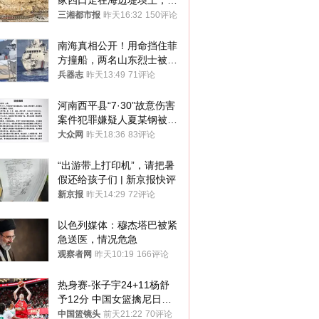
家四口走在海边堤坝上，其
中9岁男孩被巨浪卷入海
三湘都市报
昨天16:32
150评论
中，搜救仍在进行
南海真相公开！用命挡住菲
方撞船，两名山东烈士被授
武警最高荣誉
兵器志
昨天13:49
71评论
河南西平县“7·30”故意伤害
案件犯罪嫌疑人夏某钢被抓
获
大众网
昨天18:36
83评论
“出游带上打印机”，请把暑
假还给孩子们 | 新京报快评
新京报
昨天14:29
72评论
以色列媒体：穆杰塔巴被紧
急送医，情况危急
观察者网
昨天10:19
166评论
热身赛-张子宇24+11杨舒
予12分 中国女篮擒尼日利
亚
中国篮镜头
前天21:22
70评论