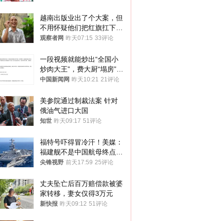
越南出版业出了个大案，但
不用怀疑他们把红旗扛下去
的决心
观察者网
昨天07:15
33评论
一段视频就能炒出“全国小
炒肉大王”，费大厨“塌房”了
吗？
中国新闻网
昨天10:21
21评论
美参院通过制裁法案 针对
俄油气进口大国
知世
昨天09:17
51评论
福特号吓得冒冷汗！美媒：
福建舰不是中国航母终点，
而是新起点！
尖锋视野
前天17:59
25评论
丈夫坠亡后百万赔偿款被婆
家转移，妻女仅得3万元
新快报
昨天09:12
51评论