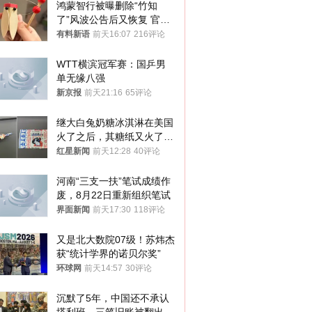
鸿蒙智行被曝删除“竹知
了”风波公告后又恢复 官媒
曾力挺：劝华为要大度的，
有料新语
前天16:07
216评论
你们适不适合？
WTT横滨冠军赛：国乒男
单无缘八强
新京报
前天21:16
65评论
继大白兔奶糖冰淇淋在美国
火了之后，其糖纸又火了！
海外博主盛赞：平面设计经
红星新闻
前天12:28
40评论
典之作
河南“三支一扶”笔试成绩作
废，8月22日重新组织笔试
界面新闻
前天17:30
118评论
又是北大数院07级！苏炜杰
获“统计学界的诺贝尔奖”
环球网
前天14:57
30评论
沉默了5年，中国还不承认