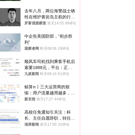
去年八月，两位海警战士牺
牲在维护黄岩岛主权的行动
中
罗富强观察室
前天14:55
89评论
中企告美国防部，“初步胜
利”
观察者网
昨天08:06
29评论
顺风车司机找到乘客手机后
索要1888元，平台：正和
司机沟通协商
九派新闻
昨天09:14
61评论
鲸算π丨三大运营商的烦
恼：用户流量越用越多，收
入却越来越少
新京报
前天17:27
44评论
高校任免通知引关注：科
长、主任自愿辞职，转任思
政辅导员
澎湃新闻
前天17:00
32评论