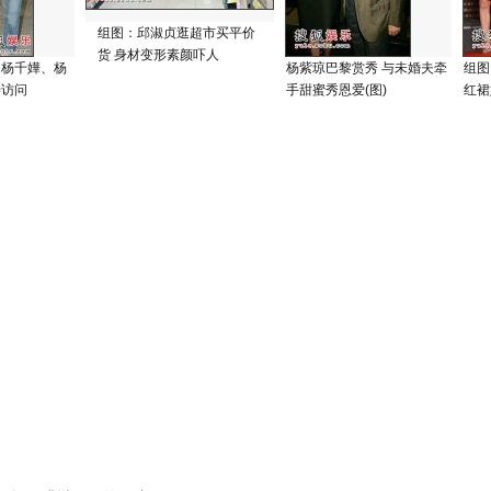
组图：邱淑贞逛超市买平价
货 身材变形素颜吓人
、杨千嬅、杨
杨紫琼巴黎赏秀 与未婚夫牵
组图
善访问
手甜蜜秀恩爱(图)
红裙