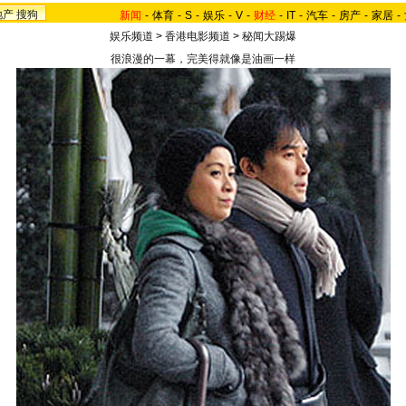
地产
搜狗
新闻
-
体育
-
S
-
娱乐
-
V
-
财经
-
IT
-
汽车
-
房产
-
家居
-
娱乐频道
>
香港电影频道
>
秘闻大踢爆
很浪漫的一幕，完美得就像是油画一样