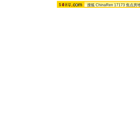
搜狐
ChinaRen
17173
焦点房