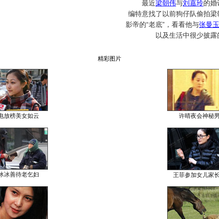
最近
梁朝伟
与
刘嘉玲
的婚
编特意找了以前狗仔队偷拍梁
影帝的“老底”，看看他与
张曼
以及生活中很少披露
精彩图片
电放榜美女如云
许晴夜会神秘
冰冰善待老乞妇
王菲参加女儿家