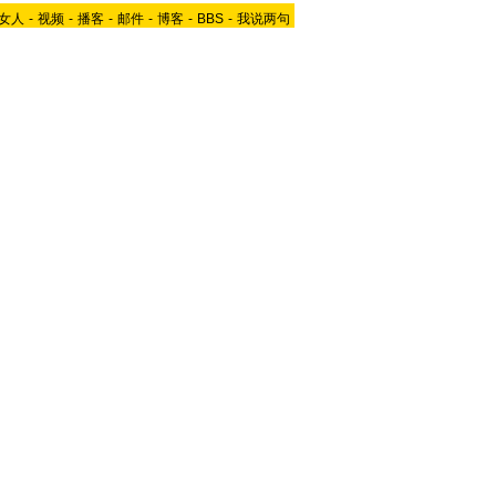
女人
-
视频
-
播客
-
邮件
-
博客
-
BBS
-
我说两句