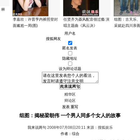
 林
李嘉欣：许晋亨内裤照登封
任贤齐为聂风配音很过瘾 演
组图：古天乐
面尴尬一周(图)
唱主题曲《风云决》
采妮赴四川亲
用户名
匿名发表
隐藏地址
设为辩论话题
精华区
辩论区
组图：揭秘梁朝伟 一个男人同多个女人的故事
我来说两句
2008年07月08日20:11 来源：搜狐娱乐
作者：综合