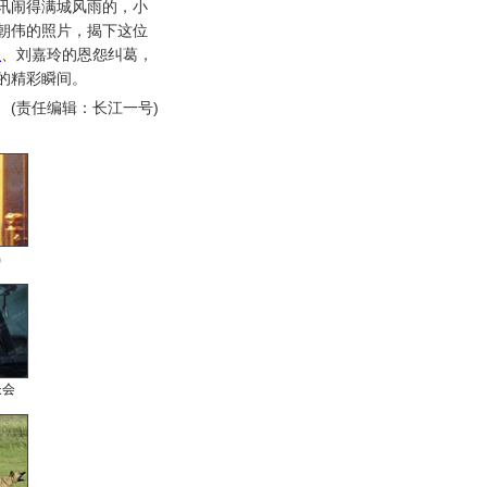
讯闹得满城风雨的，小
朝伟的照片，揭下这位
玉
、刘嘉玲的恩怨纠葛，
的精彩瞬间。
(责任编辑：长江一号)
男
长会