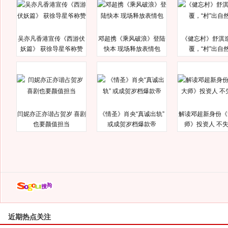
吴亦凡香港宣传《西游伏
邓超携《乘风破浪》登陆
《健忘村》舒淇
妖篇》 获徐导星爷称赞
快本 现场释放表情包
覆，“村”出自
闫妮亦正亦谐占贺岁 喜剧
《情圣》肖央“真诚出轨”
解读邓超新身份《
也要颜值担当
或成贺岁档爆款帝
师》投资人 不
近期热点关注