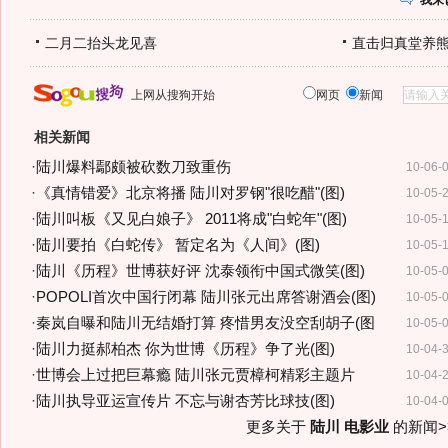
我来
二月二抬头龙见喜
直击归真堂养
上网从搜狗开始
网页
新闻
相关新闻
·
陆川爆料鄢颇被砍数刀致重伤
10-06-
·
《真情错爱》北京将播 陆川对罗钢"很吃醋"(图)
10-05-
·
陆川叫板《又见白娘子》 2011将成"白蛇年"(图)
10-05-
·
陆川要拍《白蛇传》 暂定名为《人间》(图)
10-05-
·
陆川《历程》世博获好评 沈泰领衔中国式微笑(图)
10-05-
·
POPOLI首次中国行闭幕 陆川张元出席答谢酒会(图)
10-05-
·
秦岚自曝和陆川无结婚打算 疼惜男友没空刮胡子(图
10-05-
·
陆川力挺郝柏杰 你为世博《历程》争了光(图)
10-04-
·
世博会上过把巨幕瘾 陆川张元贾樟柯精彩主题片
10-04-
·
陆川执导亚运宣传片 不忘与谢杏芳比球技(图)
10-04-
更多关于
陆川 电影业
的新闻>