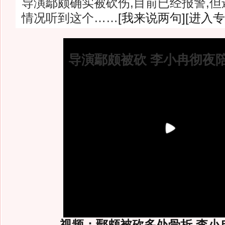
导演鄢颇确实被砍伤,目前已经报警,
情况听到这个……
[我来说两句]
[进入专
导演鄢颇被砍 李小冉彻夜