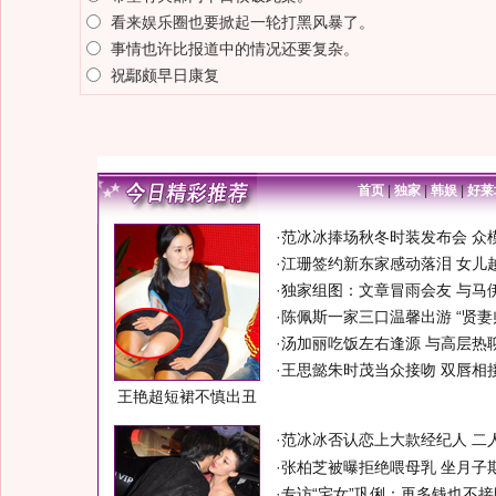
看来娱乐圈也要掀起一轮打黑风暴了。
事情也许比报道中的情况还要复杂。
祝鄢颇早日康复
首页
|
独家
|
韩娱
|
好莱
·
范冰冰捧场秋冬时装发布会 众
·
江珊签约新东家感动落泪 女儿
·
独家组图：文章冒雨会友 与马
·
陈佩斯一家三口温馨出游 “贤妻
·
汤加丽吃饭左右逢源 与高层热聊
·
王思懿朱时茂当众接吻 双唇相接
王艳超短裙不慎出丑
·
范冰冰否认恋上大款经纪人 二
·
张柏芝被曝拒绝喂母乳 坐月子
·
专访“宅女”巩俐：再多钱也不