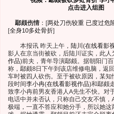
视频：鄢颇被砍多处骨折 李小
点击进入组图
鄢颇伤情
：[
两处刀伤较重 已度过危
[
全身10多处骨折
]
本报讯 昨天上午，
陆川
(
在线看影
影人在京当街被砍，后陆川证实，此人
作品
)
前夫，青年导演鄢颇。据朝阳门百
称，鄢颇8日下午到该店维修电脑，返
车时被四人砍伤。至于被砍原因，某知
段时间
李小冉
(
在线看影视作品
)
和鄢颇
致李小冉前男友香港人A先生不快。对
电话中并未否认，只称自己交友不慎，
极端，一直不答应和她分手，所以她这