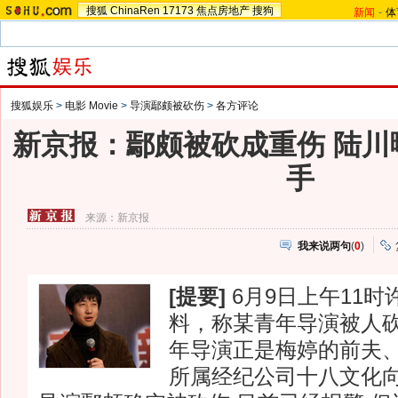
搜狐
ChinaRen
17173
焦点房地产
搜狗
新闻
-
体
搜狐娱乐
>
电影 Movie
>
导演鄢颇被砍伤
>
各方评论
新京报：鄢颇被砍成重伤 陆川
手
来源：
新京报
我来说两句
(
0
)
[提要]
6月9日上午11
料，称某青年导演被人
年导演正是梅婷的前夫
所属经纪公司十八文化