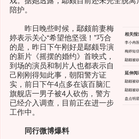
戏。据她透露，鄢颇目前还未完全脱离
陪护。
昨日晚些时候，鄢颇前妻梅
相关报
婷表示关心“希望他坚强！”巧合
李小冉医
的是，昨日下午刚好是鄢颇导演
梅婷短
的新片《摇摆的婚约》首映式，
鄢颇被砍
到场的演员和制片人也都表示自
延伸阅
己刚刚得知此事，朝阳警方证
鄢颇被砍
实，前日下午4点多在该百脑汇
鄢颇被砍
旗舰店一男子被4人砍伤，警方
盘点明星
已经介入调查，目前正在进一步
工作中。
同行微博爆料