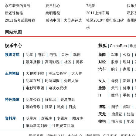
永不磨灭的番号
夏日甜心
7电影
快乐
新还珠格格
姚明退役
2011上海车展
私募
2011高考试题答案
感动中国十大母亲评选
社区2010年度行业口碑
贵州
榜
网站地图
娱乐中心
搜狐
|
ChinaRen
|
焦
频道导航
|
明星
|
电影
|
电视
|
音乐
|
戏剧
新闻
|
军事
|
公益
|
|
娱乐播报
|
高清影视
|
社区
|
博客
财经
|
股票
|
理财
|
汽车
|
购车
|
家居
|
王牌栏目
|
大鹏嘚吧嘚
|
潮流实验室
|
大人物
|
明星在线
|
时尚周报
|
先锋人物
女人
|
母婴
|
新娘
|
|
电影评审团
|
电视收视榜
旅游
|
天气
|
健康
|
IT
|
数码
|
手机
|
特色频道
|
明星公益
|
好莱坞
|
香港电影
|
嘻哈音乐
|
独家
|
韩娱
|
日娱
博客
|
圈子
|
邮箱
|
天龙
|
鹿鼎记
|
短信
资料库
|
明星库
|
影视库
|
专题库
|
图片库
搜狗
|
输入法
|
地图
|
滚动新闻列表
|
往期娱首回顾