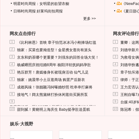
明星时尚周报：女明星的欲望衣橱
《NewF
日韩时尚周报
好莱坞街拍周报
《夏日甜
更多 >>
网友点击排行
网友评论排行
1
1
《比利林恩》首映 章子怡范冰冰冯小刚捧场红毯
董卿：这两
2
2
独家：买菜也要拗造型！金星携女逛街有派头
刘德华新片
3
3
京东和奶茶哪个更重要？刘强东的回答全场大笑！
为救母女俩
4
4
杨威晒照庆祝结婚8周年 杨阳洋轻抚妈妈孕肚
刘德华扮邋
5
5
艳压群芳！唐嫣修身长裙现身活动 仙气儿足
章子怡斥港
6
6
独家：姚晨带小土豆逛商场 购置产后新衣
律师：于正
7
7
成都风味！张靓颖冯轲曝婚纱照 吃串串打麻将
王力宏否认
8
8
接地气！阔太熊黛林打扮休闲逛街买厕所泵
王刚自曝7
9
9
台媒:40
马蓉离婚后，砸1000万人民币给媒体要求删掉这照片
10
10
甜到腻！黄晓明上海庆生 Baby挺孕肚送蛋糕
陈冠希：假
娱乐·大视野