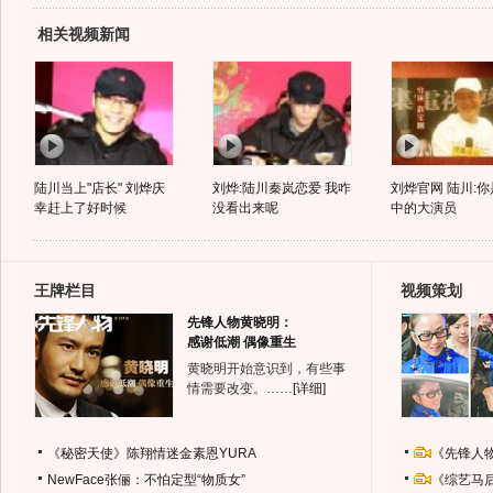
相关视频新闻
陆川当上"店长" 刘烨庆
刘烨:陆川秦岚恋爱 我咋
刘烨官网 陆川:
幸赶上了好时候
没看出来呢
中的大演员
王牌栏目
视频策划
先锋人物黄晓明：
感谢低潮 偶像重生
黄晓明开始意识到，有些事
情需要改变。……
[详细]
《秘密天使》陈翔情迷金素恩YURA
《先锋人
NewFace张俪：不怕定型“物质女”
《综艺马