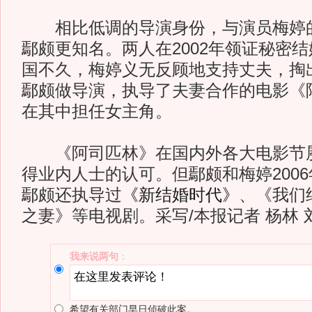
相比低调的导演身份，与演员梅婷的
鄢颇更知名。两人在2002年领证秘密
国不久，梅婷义无反顾地支持丈夫，掏
鄢颇做导演，执导了夫妻合作的电影《
在其中担任女主角。
《阿司匹林》在国内外各大电影节屡
得业内人士的认可。但鄢颇和梅婷200
鄢颇还执导过
《新结婚时代》
、《我们
之妻》等电视剧。采写/本报记者 杨林 
我来说两句
：
希望有关部门早日侦破此案。