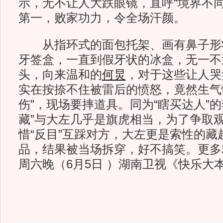
示，无不让人大跌眼镜，直呼“境界不同
第一，败家功力，令全场汗颜。
从指环式的面包托架、画有鼻子形
牙签盒，一直到假牙状的冰盒，无一不
头，向来温和的
何炅
，对于这些让人哭
实在按捺不住被雷后的愤怒，竟然生气
伤”，现场要摔道具。同为“瞎买达人”的
藏”与大左几乎是旗虎相当，为了争取
惜“反目”互踩对方，大左更是索性的藏
品，结果被当场拆穿，好不搞笑。更多
周六晚（6月5日 ）湖南卫视《快乐大