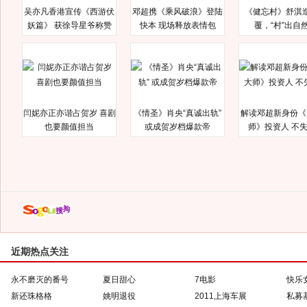
吴亦凡香港宣传《西游伏
邓超携《乘风破浪》登陆
《健忘村》舒淇
妖篇》 获徐导星爷称赞
快本 现场释放表情包
覆，“村”出自
闫妮亦正亦谐占贺岁 喜剧
《情圣》肖央“真诚出轨”
解读邓超新身份《
也要颜值担当
或成贺岁档爆款帝
师》投资人 不
近期热点关注
永不磨灭的番号
夏日甜心
7电影
快乐
新还珠格格
姚明退役
2011上海车展
私募