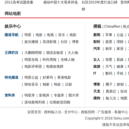
2011高考试题答案
感动中国十大母亲评选
社区2010年度行业口碑
贵州
榜
网站地图
娱乐中心
搜狐
|
ChinaRen
|
焦
频道导航
|
明星
|
电影
|
电视
|
音乐
|
戏剧
新闻
|
军事
|
公益
|
|
娱乐播报
|
高清影视
|
社区
|
博客
财经
|
股票
|
理财
|
汽车
|
购车
|
家居
|
王牌栏目
|
大鹏嘚吧嘚
|
潮流实验室
|
大人物
|
明星在线
|
时尚周报
|
先锋人物
女人
|
母婴
|
新娘
|
|
电影评审团
|
电视收视榜
旅游
|
天气
|
健康
|
IT
|
数码
|
手机
|
特色频道
|
明星公益
|
好莱坞
|
香港电影
|
嘻哈音乐
|
独家
|
韩娱
|
日娱
博客
|
圈子
|
邮箱
|
天龙
|
鹿鼎记
|
短信
资料库
|
明星库
|
影视库
|
专题库
|
图片库
搜狗
|
输入法
|
地图
|
滚动新闻列表
|
往期娱首回顾
设置首页
-
搜狗输入法
-
支付中心
-
搜狐招聘
-
广告服务
-
客服中心
Copyright
©
2018 Sohu.com 
搜狐不良信息举