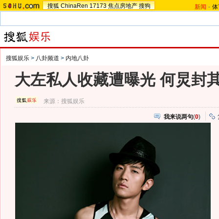
搜狐
ChinaRen
17173
焦点房地产
搜狗
新闻
-
体
搜狐娱乐
>
八卦频道
>
内地八卦
大左私人收藏遭曝光 何炅封其
来源：
搜狐娱乐
我来说两句
(
0
)