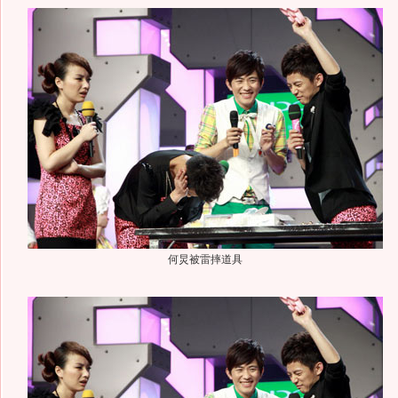
何炅被雷摔道具