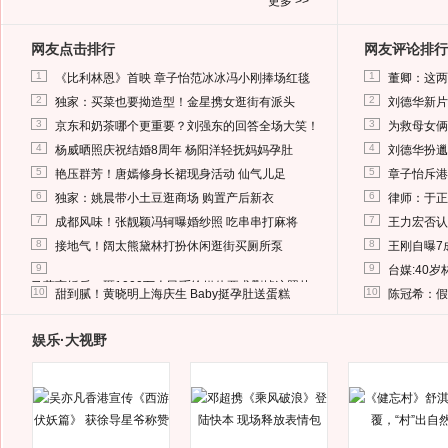
更多 >>
网友点击排行
网友评论排行
1
1
《比利林恩》首映 章子怡范冰冰冯小刚捧场红毯
董卿：这两
2
2
独家：买菜也要拗造型！金星携女逛街有派头
刘德华新片
3
3
京东和奶茶哪个更重要？刘强东的回答全场大笑！
为救母女俩
4
4
杨威晒照庆祝结婚8周年 杨阳洋轻抚妈妈孕肚
刘德华扮邋
5
5
艳压群芳！唐嫣修身长裙现身活动 仙气儿足
章子怡斥港
6
6
独家：姚晨带小土豆逛商场 购置产后新衣
律师：于正
7
7
成都风味！张靓颖冯轲曝婚纱照 吃串串打麻将
王力宏否认
8
8
接地气！阔太熊黛林打扮休闲逛街买厕所泵
王刚自曝7
9
9
台媒:40
马蓉离婚后，砸1000万人民币给媒体要求删掉这照片
10
10
甜到腻！黄晓明上海庆生 Baby挺孕肚送蛋糕
陈冠希：假
娱乐·大视野