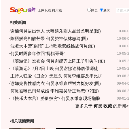
上网从搜狗开始
网页
新闻
相关新闻
·
谢楠何炅语出惊人 大曝娱乐圈人品最差明星(图)
10-06-
·
陈丽媛亮相酸芒果 何炅赞神似林志玲(图)
10-06-
·
沈凌大本营"踢馆" 主持唱歌双线挑战何炅(图)
10-06-
·
何炅时隔多年作回"拇指哥哥"
10-05-
·
《嘻游记》发布会 何炅谢娜齐上阵王子引尖叫(图)
10-05-
·
《嘻游记》7月2日上映 何炅谢娜诠释唐僧师徒
10-05-
·
主持人狂爱《丑女》无厘头 何炅李维嘉反串比拼
09-08-
·
谢娜兜售性感内衣 何炅李维嘉帮衬力挺好友(图)
09-04-
·
何炅被曝已悄然成婚 李维嘉吴昕正热恋中?(图)
08-06-
·
《快乐大本营》黔驴技穷? 何炅李维嘉现场翻脸
08-01-
更多关于
何炅 收藏
的新闻>
相关视频新闻