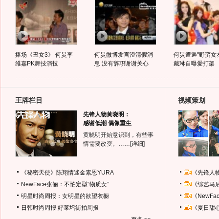
捧场《丑女3》 何炅李
何炅微博发言澄清假消
何炅遭遇"野蛮女友
维嘉PK舞技演技
息 没有辞职谢谢关心
戴琳自曝爱打架
王牌栏目
视频策划
先锋人物黄晓明：
感谢低潮 偶像重生
黄晓明开始意识到，有些事
情需要改变。……
[详细]
《秘密天使》陈翔情迷金素恩YURA
《先锋人
NewFace张俪：不怕定型“物质女”
《综艺马
明星时尚周报：女明星的欲望衣橱
《NewF
日韩时尚周报
好莱坞街拍周报
《夏日甜