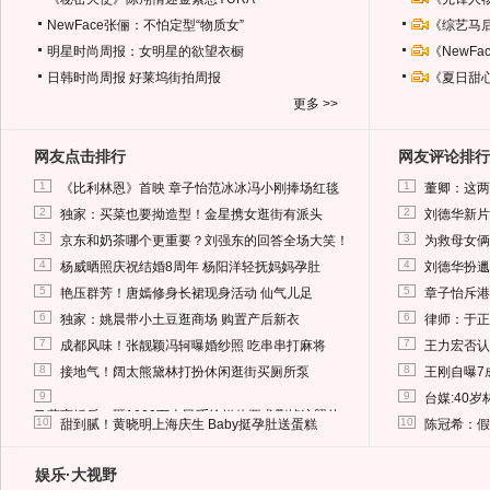
NewFace张俪：不怕定型“物质女”
《综艺马
明星时尚周报：女明星的欲望衣橱
《NewF
日韩时尚周报
好莱坞街拍周报
《夏日甜
更多 >>
网友点击排行
网友评论排行
1
1
《比利林恩》首映 章子怡范冰冰冯小刚捧场红毯
董卿：这两
2
2
独家：买菜也要拗造型！金星携女逛街有派头
刘德华新片
3
3
京东和奶茶哪个更重要？刘强东的回答全场大笑！
为救母女俩
4
4
杨威晒照庆祝结婚8周年 杨阳洋轻抚妈妈孕肚
刘德华扮邋
5
5
艳压群芳！唐嫣修身长裙现身活动 仙气儿足
章子怡斥港
6
6
独家：姚晨带小土豆逛商场 购置产后新衣
律师：于正
7
7
成都风味！张靓颖冯轲曝婚纱照 吃串串打麻将
王力宏否认
8
8
接地气！阔太熊黛林打扮休闲逛街买厕所泵
王刚自曝7
9
9
台媒:40
马蓉离婚后，砸1000万人民币给媒体要求删掉这照片
10
10
甜到腻！黄晓明上海庆生 Baby挺孕肚送蛋糕
陈冠希：假
娱乐·大视野