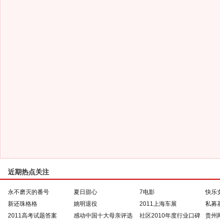
近期热点关注
永不磨灭的番号
夏日甜心
7电影
快乐
新还珠格格
姚明退役
2011上海车展
私募
2011高考试题答案
感动中国十大母亲评选
社区2010年度行业口碑
贵州