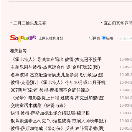
二月二抬头龙见喜
直击归真堂养
上网从搜狗开始
网页
新闻
相关新闻
·
《霍比特人》导演宣布退出 彼得-杰克逊不接手
10-06-
·
主题乐园与彼得-杰克逊合作 邀"金刚"玩3D(图)
10-05-
·
名导彼得-杰克逊邀请病患儿童参观飞机藏品(图)
10-05-
·
彼得-克逊预计《霍比特人》今年10月或11月开机
10-04-
·
007新片"添堵" 彼得-摩根闹不合辞任编剧
10-04-
·
《光晕》电影版提上日程 邀彼得-杰克逊加盟(图)
10-04-
·
交响童话木偶剧《彼得与狼》
10-03-
·
快讯:彼得-萨斯加德出场介绍凯瑞-穆里根
10-03-
·
银幕聚焦希区柯克 "小矮星彼得"或演大师晚年(图)
10-03-
·
彼得-萨斯加德成《绿灯侠》反派 独斗雷诺兹(图)
10-01-