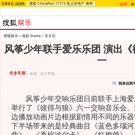
搜狐
ChinaRen
17173
焦点房地产
搜狗
新闻
-
体
搜狐娱乐
>
戏剧 drama
>
音文化
风筝少年联手爱乐乐团 演出《
一
来源：
东方早报
我来说两
风筝少年交响乐团日前联手上海爱
举行了《彼得与狼》六一交响音乐会。
边播放动画片边根据剧情用不同的乐器“
下半场带来的是经典曲目《蓝色多瑙河