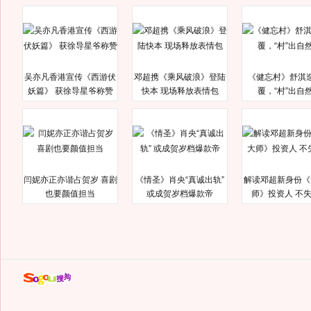
吴亦凡香港宣传《西游伏
邓超携《乘风破浪》登陆
《健忘村》舒淇
妖篇》 获徐导星爷称赞
快本 现场释放表情包
覆，“村”出自
闫妮亦正亦谐占贺岁 喜剧
《情圣》肖央“真诚出轨”
解读邓超新身份《
也要颜值担当
或成贺岁档爆款帝
师》投资人 不