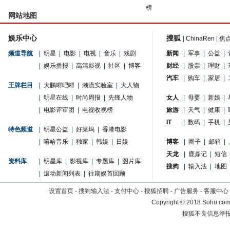
榜
网站地图
娱乐中心
搜狐
|
ChinaRen
|
焦
频道导航
|
明星
|
电影
|
电视
|
音乐
|
戏剧
新闻
|
军事
|
公益
|
|
娱乐播报
|
高清影视
|
社区
|
博客
财经
|
股票
|
理财
|
汽车
|
购车
|
家居
|
王牌栏目
|
大鹏嘚吧嘚
|
潮流实验室
|
大人物
|
明星在线
|
时尚周报
|
先锋人物
女人
|
母婴
|
新娘
|
|
电影评审团
|
电视收视榜
旅游
|
天气
|
健康
|
IT
|
数码
|
手机
|
特色频道
|
明星公益
|
好莱坞
|
香港电影
|
嘻哈音乐
|
独家
|
韩娱
|
日娱
博客
|
圈子
|
邮箱
|
天龙
|
鹿鼎记
|
短信
资料库
|
明星库
|
影视库
|
专题库
|
图片库
搜狗
|
输入法
|
地图
|
滚动新闻列表
|
往期娱首回顾
设置首页
-
搜狗输入法
-
支付中心
-
搜狐招聘
-
广告服务
-
客服中心
Copyright
©
2018 Sohu.com 
搜狐不良信息举