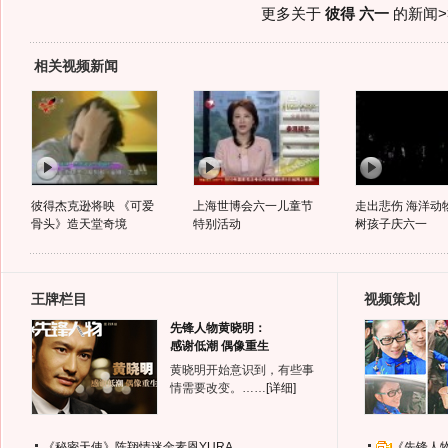
更多关于
彼得 六一
的新闻>
相关视频新闻
彼得杰克逊将映 《可爱
上海世博会六一儿童节
走出悲伤 海洋动
骨头》造天堂奇境
特别活动
树孩子庆六一
王牌栏目
视频策划
先锋人物黄晓明：
感谢低潮 偶像重生
黄晓明开始意识到，有些事
情需要改变。……
[详细]
《秘密天使》陈翔情迷金素恩YURA
《先锋人