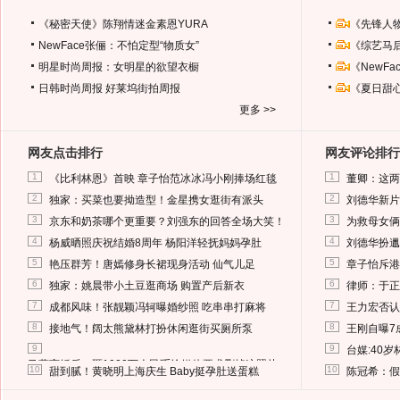
《秘密天使》陈翔情迷金素恩YURA
《先锋人
NewFace张俪：不怕定型“物质女”
《综艺马
明星时尚周报：女明星的欲望衣橱
《NewF
日韩时尚周报
好莱坞街拍周报
《夏日甜
更多 >>
网友点击排行
网友评论排行
1
1
《比利林恩》首映 章子怡范冰冰冯小刚捧场红毯
董卿：这两
2
2
独家：买菜也要拗造型！金星携女逛街有派头
刘德华新片
3
3
京东和奶茶哪个更重要？刘强东的回答全场大笑！
为救母女俩
4
4
杨威晒照庆祝结婚8周年 杨阳洋轻抚妈妈孕肚
刘德华扮邋
5
5
艳压群芳！唐嫣修身长裙现身活动 仙气儿足
章子怡斥港
6
6
独家：姚晨带小土豆逛商场 购置产后新衣
律师：于正
7
7
成都风味！张靓颖冯轲曝婚纱照 吃串串打麻将
王力宏否认
8
8
接地气！阔太熊黛林打扮休闲逛街买厕所泵
王刚自曝7
9
9
台媒:40
马蓉离婚后，砸1000万人民币给媒体要求删掉这照片
10
10
甜到腻！黄晓明上海庆生 Baby挺孕肚送蛋糕
陈冠希：假