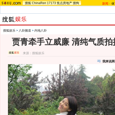
搜狐
ChinaRen
17173
焦点房地产
搜狗
新闻
-
体
搜狐娱乐
>
八卦频道
>
内地八卦
贾青牵手立威廉 清纯气质拍
来源：
搜狐娱乐
我来说两