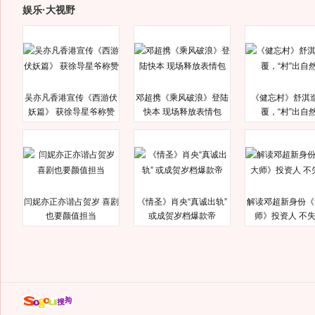
娱乐·大视野
吴亦凡香港宣传《西游伏
邓超携《乘风破浪》登陆
《健忘村》舒淇
妖篇》 获徐导星爷称赞
快本 现场释放表情包
覆，“村”出自
闫妮亦正亦谐占贺岁 喜剧
《情圣》肖央“真诚出轨”
解读邓超新身份《
也要颜值担当
或成贺岁档爆款帝
师》投资人 不