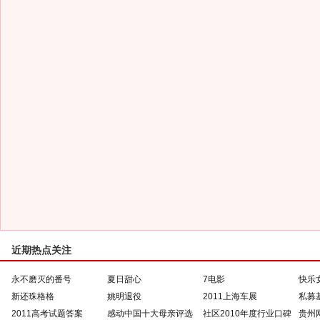
近期热点关注
永不磨灭的番号
夏日甜心
7电影
快乐
新还珠格格
姚明退役
2011上海车展
私募
2011高考试题答案
感动中国十大母亲评选
社区2010年度行业口碑
贵州