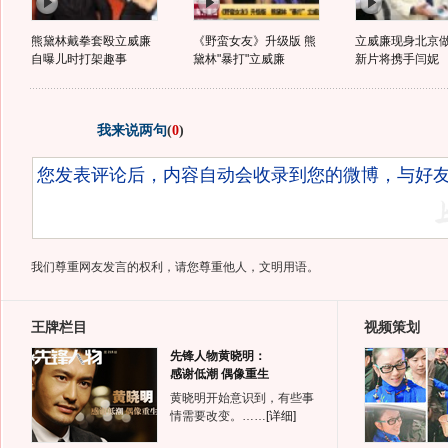
熊黛林戴拳套殴立威廉
《野蛮女友》升级版 熊
立威廉现身北京
自曝儿时打架趣事
黛林"暴打"立威廉
新片将携手闫妮
我来说两句
(
0
)
我们尊重网友发言的权利，请您尊重他人，文明用语。
王牌栏目
视频策划
先锋人物黄晓明：
感谢低潮 偶像重生
黄晓明开始意识到，有些事
情需要改变。……
[详细]