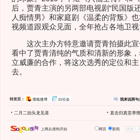
后，贾青主演的另两部电视剧“民国版还
人痴情男》和家庭剧《温柔的背叛》也
视频道跟观众见面，全年抢占各地卫视
这次主办方特意邀请贾青拍摄此宣
看中了贾青清纯的气质和清新的形象，
立威廉的合作，将这次选秀的定位和主
去。
转发至：
搜狐微博
白社会
我来说两句
(
二月二抬头龙见喜
直击归真堂养
上网从搜狗开始
网页
新闻