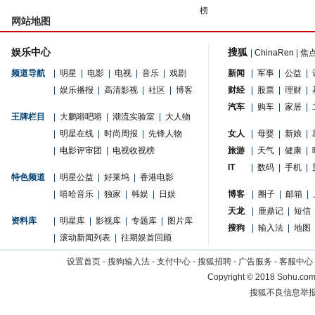
榜
网站地图
娱乐中心
搜狐
|
ChinaRen
|
焦
频道导航
|
明星
|
电影
|
电视
|
音乐
|
戏剧
新闻
|
军事
|
公益
|
|
娱乐播报
|
高清影视
|
社区
|
博客
财经
|
股票
|
理财
|
汽车
|
购车
|
家居
|
王牌栏目
|
大鹏嘚吧嘚
|
潮流实验室
|
大人物
|
明星在线
|
时尚周报
|
先锋人物
女人
|
母婴
|
新娘
|
|
电影评审团
|
电视收视榜
旅游
|
天气
|
健康
|
IT
|
数码
|
手机
|
特色频道
|
明星公益
|
好莱坞
|
香港电影
|
嘻哈音乐
|
独家
|
韩娱
|
日娱
博客
|
圈子
|
邮箱
|
天龙
|
鹿鼎记
|
短信
资料库
|
明星库
|
影视库
|
专题库
|
图片库
搜狗
|
输入法
|
地图
|
滚动新闻列表
|
往期娱首回顾
设置首页
-
搜狗输入法
-
支付中心
-
搜狐招聘
-
广告服务
-
客服中心
Copyright
©
2018 Sohu.com 
搜狐不良信息举