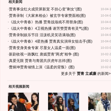
相关新闻
·
贾青事业红火成荧屏新宠 不担心变"剩女"(图)
10-04-
·
贾青录制《大家来相会》被玄学专家赞面相(图)
10-04-
·
《战火中青春》热播 贾青战场戏不用替身(图)
10-04-
·
《战火中青春》4卫视热播 谢芳赞贾青有灵气(图)
10-04-
·
贾青录制娱乐节目 活泼机灵笑语满场(图)
10-04-
·
《战火中青春》4星热播 贾青真实演绎女狙击手(图)
10-04-
·
贾青变身美食专家 尽显女人温柔一面(图)
10-03-
·
新剧收视一路飘红 唐嫣贾青"两虎"相争 (图)
10-02-
·
真爱无限 贾青与青团共庆虎年吉祥(图)
10-02-
·
曹炳坤贾青倾情上演《温柔的背叛》(图)
10-02-
更多关于
贾青 立威廉
的新闻>
相关视频新闻