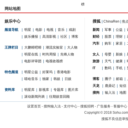
榜
网站地图
娱乐中心
搜狐
|
ChinaRen
|
焦
频道导航
|
明星
|
电影
|
电视
|
音乐
|
戏剧
新闻
|
军事
|
公益
|
|
娱乐播报
|
高清影视
|
社区
|
博客
财经
|
股票
|
理财
|
汽车
|
购车
|
家居
|
王牌栏目
|
大鹏嘚吧嘚
|
潮流实验室
|
大人物
|
明星在线
|
时尚周报
|
先锋人物
女人
|
母婴
|
新娘
|
|
电影评审团
|
电视收视榜
旅游
|
天气
|
健康
|
IT
|
数码
|
手机
|
特色频道
|
明星公益
|
好莱坞
|
香港电影
|
嘻哈音乐
|
独家
|
韩娱
|
日娱
博客
|
圈子
|
邮箱
|
天龙
|
鹿鼎记
|
短信
资料库
|
明星库
|
影视库
|
专题库
|
图片库
搜狗
|
输入法
|
地图
|
滚动新闻列表
|
往期娱首回顾
设置首页
-
搜狗输入法
-
支付中心
-
搜狐招聘
-
广告服务
-
客服中心
Copyright
©
2018 Sohu.com 
搜狐不良信息举