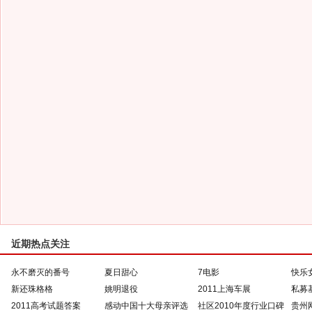
近期热点关注
永不磨灭的番号
夏日甜心
7电影
快乐
新还珠格格
姚明退役
2011上海车展
私募
2011高考试题答案
感动中国十大母亲评选
社区2010年度行业口碑
贵州