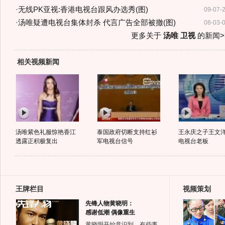
·
无线PK亚视:香港电视台跟风办选秀(图)
09-07-
·
汤唯疑遭电视台集体封杀 代言广告全部被撤(图)
08-03-
更多关于
汤唯 卫视
的新闻>
相关视频新闻
汤唯紫色礼服惊艳香江
泰国政府切断支持红衫
王永庆之子王文
透露正积极复出
军电视台信号
电视台老板
王牌栏目
视频策划
先锋人物黄晓明：
感谢低潮 偶像重生
黄晓明开始意识到，有些事