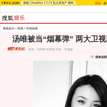
搜狐
ChinaRen
17173
焦点房地产
搜狗
新闻
-
体
搜狐娱乐
>
电视
>
内地电视
汤唯被当“烟幕弹” 两大卫视
来源：
华商网-华商报
作者：罗媛媛
我来说两