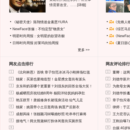
情需要改变。……
[详细]
《秘密天使》陈翔情迷金素恩YURA
《先锋人
NewFace张俪：不怕定型“物质女”
《综艺马
明星时尚周报：女明星的欲望衣橱
《NewF
日韩时尚周报
好莱坞街拍周报
《夏日甜
更多 >>
网友点击排行
网友评论排行
1
1
《比利林恩》首映 章子怡范冰冰冯小刚捧场红毯
董卿：这两
2
2
独家：买菜也要拗造型！金星携女逛街有派头
刘德华新片
3
3
京东和奶茶哪个更重要？刘强东的回答全场大笑！
为救母女俩
4
4
杨威晒照庆祝结婚8周年 杨阳洋轻抚妈妈孕肚
刘德华扮邋
5
5
艳压群芳！唐嫣修身长裙现身活动 仙气儿足
章子怡斥港
6
6
独家：姚晨带小土豆逛商场 购置产后新衣
律师：于正
7
7
成都风味！张靓颖冯轲曝婚纱照 吃串串打麻将
王力宏否认
8
8
接地气！阔太熊黛林打扮休闲逛街买厕所泵
王刚自曝7
9
9
台媒:40