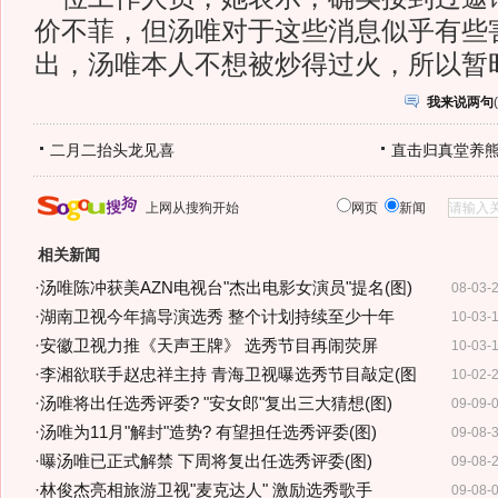
价不菲，但汤唯对于这些消息似乎有些
出，汤唯本人不想被炒得过火，所以暂
我来说两句
(
二月二抬头龙见喜
直击归真堂养
上网从搜狗开始
网页
新闻
相关新闻
·
汤唯陈冲获美AZN电视台"杰出电影女演员"提名(图)
08-03-
·
湖南卫视今年搞导演选秀 整个计划持续至少十年
10-03-
·
安徽卫视力推《天声王牌》 选秀节目再闹荧屏
10-03-
·
李湘欲联手赵忠祥主持 青海卫视曝选秀节目敲定(图
10-02-
·
汤唯将出任选秀评委? "安女郎"复出三大猜想(图)
09-09-
·
汤唯为11月"解封"造势? 有望担任选秀评委(图)
09-08-
·
曝汤唯已正式解禁 下周将复出任选秀评委(图)
09-08-
·
林俊杰亮相旅游卫视"麦克达人" 激励选秀歌手
09-08-