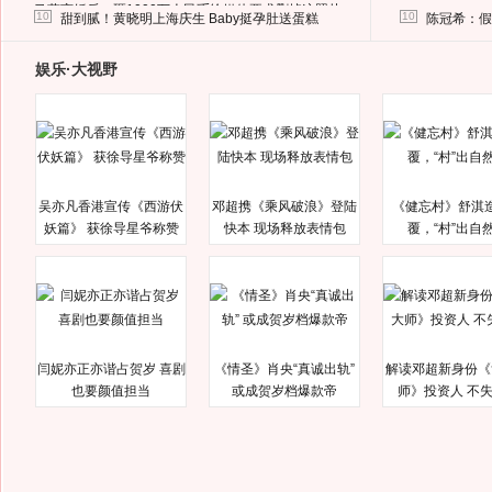
马蓉离婚后，砸1000万人民币给媒体要求删掉这照片
10
10
甜到腻！黄晓明上海庆生 Baby挺孕肚送蛋糕
陈冠希：假
娱乐·大视野
吴亦凡香港宣传《西游伏
邓超携《乘风破浪》登陆
《健忘村》舒淇
妖篇》 获徐导星爷称赞
快本 现场释放表情包
覆，“村”出自
闫妮亦正亦谐占贺岁 喜剧
《情圣》肖央“真诚出轨”
解读邓超新身份《
也要颜值担当
或成贺岁档爆款帝
师》投资人 不