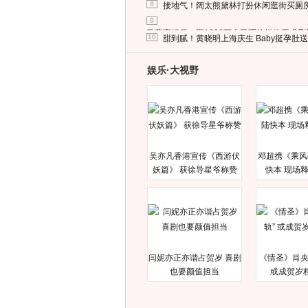
8
接地气！阔太熊黛林打扮休闲逛街买厕
9
马蓉离婚后，砸1000万人民币给媒体要求
10
甜到腻！黄晓明上海庆生 Baby挺孕肚
娱乐·大视野
吴亦凡香港宣传《西游伏
邓超携《乘风
妖篇》 获徐导星爷称赞
快本 现场
闫妮亦正亦谐占贺岁 喜剧
《情圣》肖央
也要颜值担当
或成贺岁