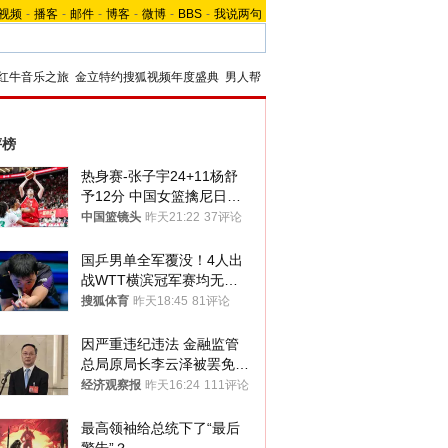
视频
-
播客
-
邮件
-
博客
-
微博
-
BBS
-
我说两句
红牛音乐之旅
金立特约搜狐视频年度盛典
男人帮
评榜
热身赛-张子宇24+11杨舒
予12分 中国女篮擒尼日利
亚
中国篮镜头
昨天21:22
37评论
国乒男单全军覆没！4人出
战WTT横滨冠军赛均无缘
八强
搜狐体育
昨天18:45
81评论
因严重违纪违法 金融监管
总局原局长李云泽被罢免全
国人大代表
经济观察报
昨天16:24
111评论
最高领袖给总统下了“最后