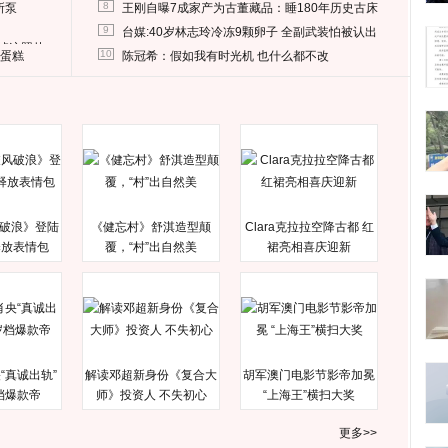
8
所泵
王刚自曝7成家产为古董藏品：睡180年历史古床
9
台媒:40岁林志玲冷冻9颗卵子 全副武装怕被认出
删掉这照片
10
送蛋糕
陈冠希：假如我有时光机 也什么都不改
破浪》登陆
《健忘村》舒淇造型颠
Clara克拉拉空降古都 红
释放表情包
覆，“村”出自然美
裙亮相喜庆迎新
“真诚出轨”
解读邓超新身份《复合大
胡军澳门电影节影帝加冕
档爆款帝
师》投资人 不失初心
“上海王”横扫大奖
更多>>