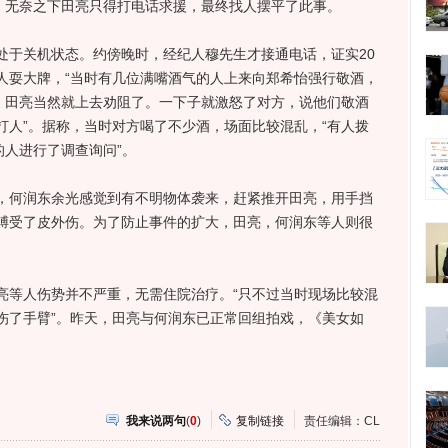
饶，无奈之下田亮只得打电话求援，最终找人摆平了此事。
于关机状态。约傍晚时，经纪人穆先生才接通电话，证实20
人耍大牌，“当时有几位满嘴酒气的人上来向郑希怡强行敬酒，
东、田亮当然就上去劝阻了。一下子就激怒了对方，说他们敬酒
打人”。据称，当时对方喝了不少酒，场面比较混乱，“有人拨
的人进行了调查询问”。
何润东余光感觉到有不明物体袭来，赶紧推开田亮，用手挡
膊受了皮外伤。为了防止事件的扩大，田亮，何润东等人则很
等人伤势并不严重，无需住院治疗。“只不过当时现场比较混
伤了手臂”。昨天，田亮与何润东已正常回组拍戏，《美女如
我来说两句
(
0
)
复制链接
责任编辑：CL