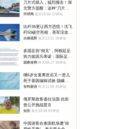
刀片式插入，猛烈撞击！湖
北警方提醒：这种“刀片超
车”，太危险了
环球网
前天15:50
27评论
比歼36更让西方恐慌！沈飞
歼50破空亮相，美军没攻克
的技术被拿下
尖锋视野
前天13:31
26评论
多国足协“倒戈”，阿根廷足
协力挺因凡蒂诺：国际足联
今后应继续在其领导下前行
观察者网
昨天09:17
36评论
继6岁女童离世后又一患儿
死于基因编辑试验 隐瞒一
年才对外披露
有料新语
昨天11:59
35评论
俄罗斯政客逃往法国 此前
曾公开挑战普京
知世
前天18:38
97评论
中国游客在泰国机场遭“歧