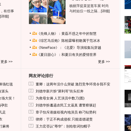
生
杨丽萍提菜篮逛车展 时尚
，有些事
与村姑仅一线之隔…
[详细]
[详细]
《先锋人物》：黄磊不惑之年中的智慧
《综艺马后炮》陈柏霖曝初吻属于范冰冰
《NewFace》：《北爱》导演续集玩穿越
《夏日甜心》：和夏日有关的爱情世界
更多 >>
更多 >>
网友评论排行
1
捧场红毯
董卿：这两年没什么突破 激烈竞争环境令我不安
2
有派头
刘德华新片扮“犀利哥”街头狂奔
3
全场大笑！
为救母女俩 人艺演员中数刀(图)
4
妈孕肚
刘德华扮邋遢农民工太逼真 遭警察驱赶
5
儿足
章子怡斥港媒歧视内地演员 称刁钻势利
6
衣
律师：于正不构成侵权 只能道德谴责
7
打麻将
王力宏否认“辱华”：别给歌词扣帽子