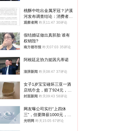
桃酥中吃出金属牙冠？泸溪
河发布调查结论：消费者已
澄清，所发视频情况不属实
观察者网
昨天11:47
30评论
假结婚证做出真胚胎 谁有
权销毁?
南方都市报
昨天07:03
35评论
阿根廷足协力挺因凡蒂诺
澎湃新闻
昨天08:47
37评论
女子1岁宝宝碰坏三亚一酒
店纸巾盒，赔了924元，发
帖吐槽后酒店退还一半的
封面新闻
昨天09:43
58评论
钱，当地市监局回应
网友曝公司实行“上四休
三”，但要降薪1000元，不
接受只能辞职
光明网
昨天15:05
67评论