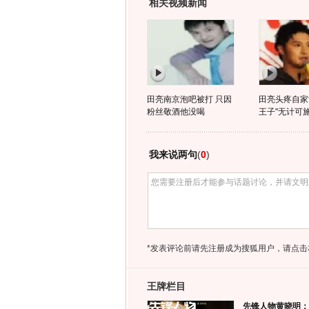
相关视频新闻
田亮南京泡吧被打 只因
田亮头疼自家
粉丝敬酒他没喝
王子"无计可
我来说两句
(
0
)
*发表评论前请先注册成为搜狐用户，请点击
王牌栏目
先锋人物黄晓明：