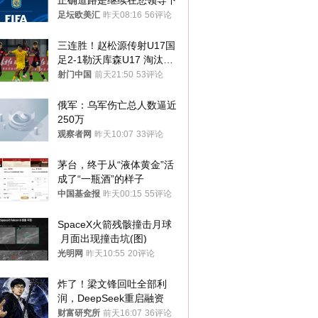
正确道路是继续在您领导下
足坛欧美汇
昨天08:16
56评论
三连胜！赵松源传射U17国
足2-1勒沃库森U17 淘汰赛
将战河床
射门中国
前天21:50
53评论
俄军：乌军伤亡总人数逼近
250万
观察者网
昨天10:07
33评论
茅台，终于从“液体黄金”活
成了“一瓶酒”的样子
中国基金报
昨天00:15
55评论
SpaceX火箭残骸撞击月球
 月面出现撞击坑(图)
光明网
昨天10:55
20评论
炸了！梁文锋回吐全部利
润，DeepSeek重启融资
财富研究所
前天16:07
36评论