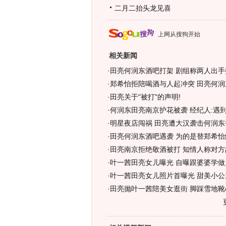
二月二抬头龙见喜
上网从搜狗开始
相关新闻
·
田亮何润东酒吧打架 剧组称两人出手
·
郑希怡拒陪喝酒与人起冲突 田亮何润
·
田亮关于"被打"的声明!
·
何润东田亮南京护花被袭 经纪人:遇到
·
明星夜店闯祸 田亮遭大汉袭击何润东
·
田亮何润东酒吧遇袭 为的是替郑希怡
·
田亮南京拒绝敬酒被打 知情人称对方
·
叶一茜田亮女儿曝光 自曝跟婆婆学做
·
叶一茜田亮女儿照片首曝光 甜美小公
·
田亮抛叶一茜陪美女逛街 脚踩雪地靴心