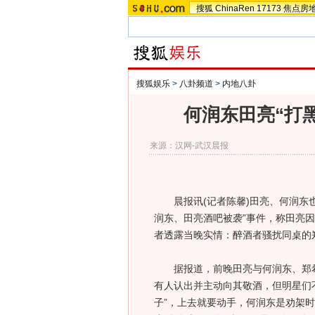
搜狐
ChinaRen
17173
焦点房
搜狐娱乐
>
八卦频道
>
内地八卦
何润东田亮“打黑
来源：
汉网-武汉晨报
晨报讯(记者陈馨)田亮、何润东也
润东、田亮酒吧被袭”事件，称田亮因
者透露当晚实情：醉酒者骚扰同桌的郑
据报道，前晚田亮与何润东、郑希
有人认出并主动向其敬酒，但明星们
子”，上去就要动手，何润东是劝架