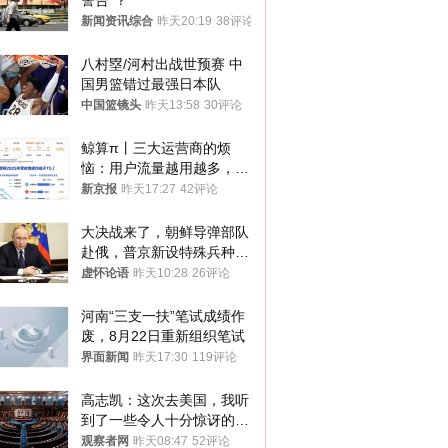
警告”？
新闻资讯综合
昨天20:19
38评论
八村塁/河村出战世预赛 中
国男篮错过最强日本队
中国篮镜头
昨天13:58
30评论
鲸算π丨三大运营商的烦
恼：用户流量越用越多，收
入却越来越少
新京报
昨天17:27
42评论
大决战来了，朝鲜导弹部队
赴俄，普京新设特殊兵种，
76岁老将扛旗
虚怀论语
昨天10:28
26评论
河南“三支一扶”笔试成绩作
废，8月22日重新组织笔试
界面新闻
昨天17:30
119评论
高志凯：这次去美国，我听
到了一些令人十分惊讶的消
息
观察者网
昨天08:47
52评论