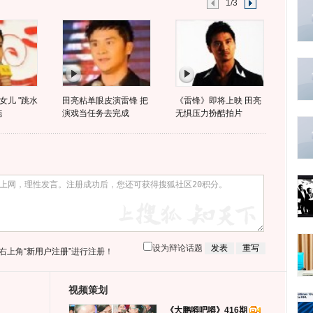
1/3
女儿 "跳水
田亮粘单眼皮演雷锋 把
《雷锋》即将上映 田亮
施
演戏当任务去完成
无惧压力扮酷拍片
设为辩论话题
右上角
“新用户注册”
进行注册！
视频策划
《大鹏嘚吧嘚》416期