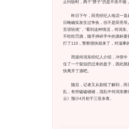
止纠纷时，两个“胖子”仍是不依不
昨日下午，田亮经纪人电话一直处
日晚确实发生过争执，但不是田亮等
言语轻佻”，“看到这种情况，何润
不吃吃罚酒，随手摔碎手中的酒杯要
打了110，警察很快就来了，对滋事
而据何润东经纪人介绍，冲突中，
住了一个疑似扔过来的盘子，因此胳
快离开了酒吧。
随后，记者又从剧组了解到，田亮
乱，有些磕磕碰碰，混乱中何润东擦
云》预计4月初于三亚杀青。