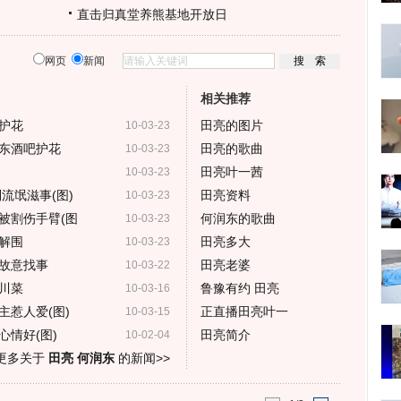
直击归真堂养熊基地开放日
网页
新闻
相关推荐
护花
田亮的图片
10-03-23
东酒吧护花
田亮的歌曲
10-03-23
田亮叶一茜
10-03-23
流氓滋事(图)
田亮资料
10-03-23
被割伤手臂(图
何润东的歌曲
10-03-23
解围
田亮多大
10-03-23
故意找事
田亮老婆
10-03-22
川菜
鲁豫有约 田亮
10-03-16
主惹人爱(图)
正直播田亮叶一
10-03-15
情好(图)
田亮简介
10-02-04
更多关于
田亮 何润东
的新闻>>