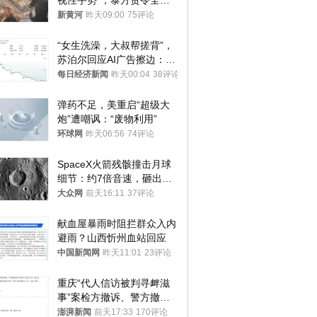
视性手势”，泰方责令全面
调查，对责任人采取最严厉
新黄河
昨天09:00
75评论
处分
“女生洗澡，大叔帮搓背”，
苏泊尔回应AI广告擦边：视
频全下架，已强化内容管理
每日经济新闻
昨天00:04
38评论
与审核
弹药不足，美重启“超级大
炮”遭嘲讽：“废物利用”
环球网
昨天06:56
74评论
SpaceX火箭残骸撞击月球
细节：约7倍音速，砸出直
径约30米撞击坑
大众网
前天16:11
37评论
献血屋暴雨时阻拦群众入内
避雨？山西忻州血站回应
中国新闻网
昨天11:01
23评论
重庆“代人信访被判寻衅滋
事”案检方撤诉、警方撤
案，两被告人获国赔
澎湃新闻
前天17:33
170评论