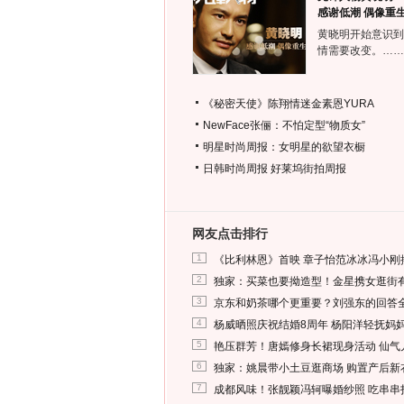
感谢低潮 偶像重
黄晓明开始意识到
情需要改变。……
《秘密天使》陈翔情迷金素恩YURA
NewFace张俪：不怕定型“物质女”
明星时尚周报：女明星的欲望衣橱
日韩时尚周报
好莱坞街拍周报
网友点击排行
1
《比利林恩》首映 章子怡范冰冰冯小刚
2
独家：买菜也要拗造型！金星携女逛街
3
京东和奶茶哪个更重要？刘强东的回答
4
杨威晒照庆祝结婚8周年 杨阳洋轻抚妈
5
艳压群芳！唐嫣修身长裙现身活动 仙气
6
独家：姚晨带小土豆逛商场 购置产后新
7
成都风味！张靓颖冯轲曝婚纱照 吃串串