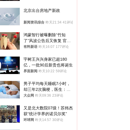
北京出台房地产新政
新闻资讯综合
昨天21:34
41评论
鸿蒙智行被曝删除“竹知
了”风波公告后又恢复 官媒
曾力挺：劝华为要大度的，
有料新语
昨天16:07
177评论
你们适不适合？
宇树王兴兴身家已超180
亿，一批90后新贵也将诞生
界面新闻
昨天10:22
59评论
男子平均每天睡眠7小时，
却三年2次脑梗，医生：这
样睡觉更伤身
大众网
昨天09:36
23评论
又是北大数院07级！苏炜杰
获“统计学界的诺贝尔奖”
环球网
昨天14:57
30评论