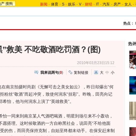
地产
搜狗
新闻
-
体育
-
S
-
娱乐
-
V
-
财经
-
IT
-
汽车
-
房产
-
女人
-
热点：
热
”救美 不吃敬酒吃罚酒？(图)
2010年03月23日15:12
我来说两句
(
0
)
复制链接
大
中
小
在南京拍摄时尚剧《无懈可击之美女如云》，昨日却爆出“何
拒粉丝“敬酒”而起冲突，致使何润东“挂彩”。昨晚，田亮向记
希怡，他与何润东上演了“英雄救美”。
怡一同来到南京某人气酒吧喝酒，明星到场引来不小轰动，
不愿搭理。这时候敬酒的一方自称黑社会，说田亮“不给他面
时受的伤，而田亮保持克制，自始至终都未动手。在保安赶来制