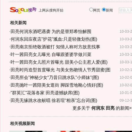
上网从搜狗开始
网页
新闻
相关新闻
·
田亮何润东酒吧遇袭 为的是替郑希怡解围
10-03-
·
何润东回应夜店"护花"溅血:只是轻微划伤(图)
10-03-
·
田亮南京拒绝敬酒被打 知情人称对方故意找事
10-03-
·
叶一茜田亮女儿曝光 自曝跟婆婆学做川菜
10-03-
·
叶一茜田亮女儿照片首曝光 甜美小公主惹人爱(图)
10-03-
·
田亮时尚造型首度曝光 与美女热吻情人节秀甜蜜(图
10-02-
·
田亮所会"神秘少女"乃昔日跳水队"小师妹"(图)
10-02-
·
田亮抛叶一茜陪美女逛街 脚踩雪地靴心情好(图)
10-02-
·
"群英汇"花落各家 田亮遗憾缺席(图)
10-01-
·
田亮无缘跳水改献唱 徐若瑄"相亲"忘台词(图)
09-12-
更多关于
何润东 田亮
的新闻>
相关视频新闻