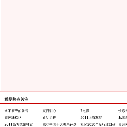
近期热点关注
永不磨灭的番号
夏日甜心
7电影
快乐
新还珠格格
姚明退役
2011上海车展
私募
2011高考试题答案
感动中国十大母亲评选
社区2010年度行业口碑
贵州