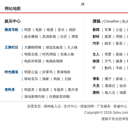
榜
网站地图
娱乐中心
搜狐
|
ChinaRen
|
焦
频道导航
|
明星
|
电影
|
电视
|
音乐
|
戏剧
新闻
|
军事
|
公益
|
|
娱乐播报
|
高清影视
|
社区
|
博客
财经
|
股票
|
理财
|
汽车
|
购车
|
家居
|
王牌栏目
|
大鹏嘚吧嘚
|
潮流实验室
|
大人物
|
明星在线
|
时尚周报
|
先锋人物
女人
|
母婴
|
新娘
|
|
电影评审团
|
电视收视榜
旅游
|
天气
|
健康
|
IT
|
数码
|
手机
|
特色频道
|
明星公益
|
好莱坞
|
香港电影
|
嘻哈音乐
|
独家
|
韩娱
|
日娱
博客
|
圈子
|
邮箱
|
天龙
|
鹿鼎记
|
短信
资料库
|
明星库
|
影视库
|
专题库
|
图片库
搜狗
|
输入法
|
地图
|
滚动新闻列表
|
往期娱首回顾
设置首页
-
搜狗输入法
-
支付中心
-
搜狐招聘
-
广告服务
-
客服中心
Copyright
©
2018 Sohu.com 
搜狐不良信息举