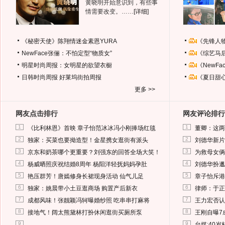
黄晓明开始意识到，有些事
情需要改变。……
[详细]
《秘密天使》陈翔情迷金素恩YURA
《先锋人
NewFace张俪：不怕定型“物质女”
《综艺马
明星时尚周报：女明星的欲望衣橱
《NewF
日韩时尚周报
好莱坞街拍周报
《夏日甜
更多 >>
网友点击排行
网友评论排行
1
1
《比利林恩》首映 章子怡范冰冰冯小刚捧场红毯
董卿：这两
2
2
独家：买菜也要拗造型！金星携女逛街有派头
刘德华新片
3
3
京东和奶茶哪个更重要？刘强东的回答全场大笑！
为救母女俩
4
4
杨威晒照庆祝结婚8周年 杨阳洋轻抚妈妈孕肚
刘德华扮邋
5
5
艳压群芳！唐嫣修身长裙现身活动 仙气儿足
章子怡斥港
6
6
独家：姚晨带小土豆逛商场 购置产后新衣
律师：于正
7
7
成都风味！张靓颖冯轲曝婚纱照 吃串串打麻将
王力宏否认
8
8
接地气！阔太熊黛林打扮休闲逛街买厕所泵
王刚自曝7
9
9
台媒:40