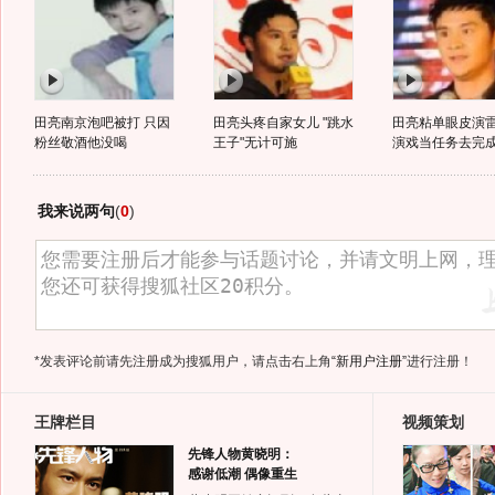
田亮南京泡吧被打 只因
田亮头疼自家女儿 "跳水
田亮粘单眼皮演雷
粉丝敬酒他没喝
王子"无计可施
演戏当任务去完
我来说两句
(
0
)
*发表评论前请先注册成为搜狐用户，请点击右上角
“新用户注册”
进行注册！
王牌栏目
视频策划
先锋人物黄晓明：
感谢低潮 偶像重生