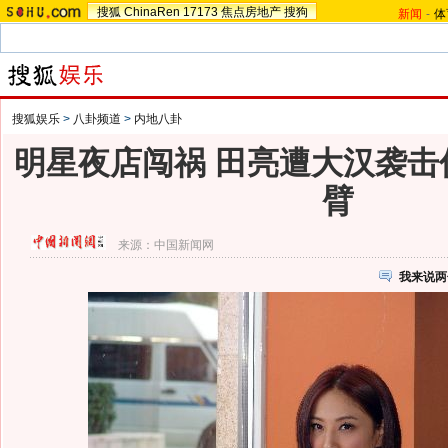
搜狐
ChinaRen
17173
焦点房地产
搜狗
新闻
-
体
搜狐娱乐
>
八卦频道
>
内地八卦
明星夜店闯祸 田亮遭大汉袭击
臂
来源：
中国新闻网
我来说两