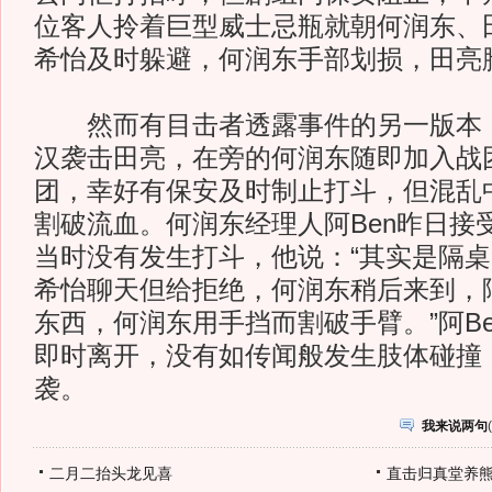
位客人拎着巨型威士忌瓶就朝何润东、
希怡及时躲避，何润东手部划损，田亮
然而有目击者透露事件的另一版本，
汉袭击田亮，在旁的何润东随即加入战
团，幸好有保安及时制止打斗，但混乱
割破流血。何润东经理人阿Ben昨日接
当时没有发生打斗，他说：“其实是隔
希怡聊天但给拒绝，何润东稍后来到，
东西，何润东用手挡而割破手臂。”阿B
即时离开，没有如传闻般发生肢体碰撞
袭。
我来说两句
(
二月二抬头龙见喜
直击归真堂养