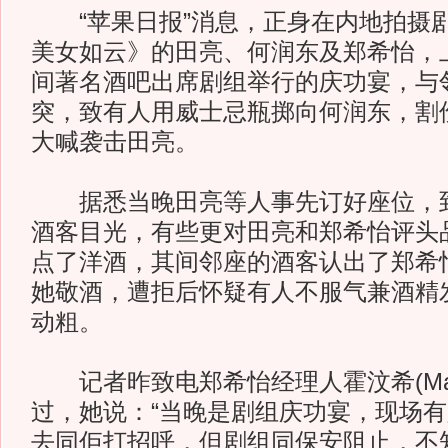
“苹果日报”消息，正身在内地拍摄
美女如云》的田亮、何润东及郑希怡，
间著名酒吧出席剧组举行的庆功宴，与
突，致有人用威士忌瓶掷向何润东，割
大喊袭击田亮。
据悉当晚田亮等人事先订好座位，到
酒客目光，有些更对田亮和郑希怡评头
点了洋酒，其间邻座的酒客认出了郑希
她敬酒，遭拒后怀疑有人不服气兼酒精
动粗。
记者昨致电郑希怡经理人霍汶希(Man
过，她说：“当晚是剧组庆功宴，现场
去同佢打招呼，但剧组同保安阻止，不