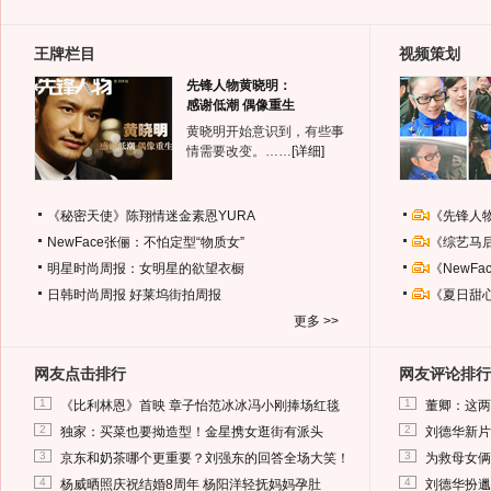
王牌栏目
视频策划
先锋人物黄晓明：
感谢低潮 偶像重生
黄晓明开始意识到，有些事
情需要改变。……
[详细]
《秘密天使》陈翔情迷金素恩YURA
《先锋人
NewFace张俪：不怕定型“物质女”
《综艺马
明星时尚周报：女明星的欲望衣橱
《NewF
日韩时尚周报
好莱坞街拍周报
《夏日甜
更多 >>
网友点击排行
网友评论排行
1
1
《比利林恩》首映 章子怡范冰冰冯小刚捧场红毯
董卿：这两
2
2
独家：买菜也要拗造型！金星携女逛街有派头
刘德华新片
3
3
京东和奶茶哪个更重要？刘强东的回答全场大笑！
为救母女俩
4
4
杨威晒照庆祝结婚8周年 杨阳洋轻抚妈妈孕肚
刘德华扮邋