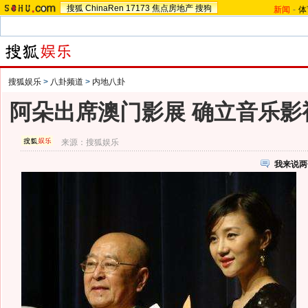
搜狐
ChinaRen
17173
焦点房地产
搜狗
新闻
-
体
搜狐娱乐
>
八卦频道
>
内地八卦
阿朵出席澳门影展 确立音乐影
来源：
搜狐娱乐
我来说两