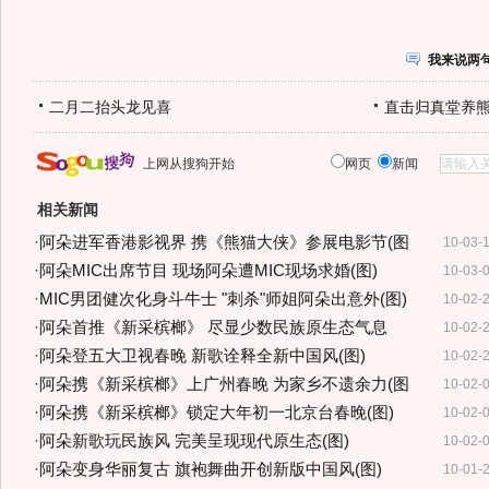
我来说两
二月二抬头龙见喜
直击归真堂养
上网从搜狗开始
网页
新闻
相关新闻
·
阿朵进军香港影视界 携《熊猫大侠》参展电影节(图
10-03-
·
阿朵MIC出席节目 现场阿朵遭MIC现场求婚(图)
10-03-
·
MIC男团健次化身斗牛士 "刺杀"师姐阿朵出意外(图)
10-02-
·
阿朵首推《新采槟榔》 尽显少数民族原生态气息
10-02-
·
阿朵登五大卫视春晚 新歌诠释全新中国风(图)
10-02-
·
阿朵携《新采槟榔》上广州春晚 为家乡不遗余力(图
10-02-
·
阿朵携《新采槟榔》锁定大年初一北京台春晚(图)
10-02-
·
阿朵新歌玩民族风 完美呈现现代原生态(图)
10-02-
·
阿朵变身华丽复古 旗袍舞曲开创新版中国风(图)
10-01-