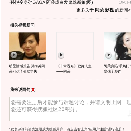
·
孙悦变身孙GAGA 阿朵成白发鬼魅新娘(图)
10-01-
更多关于
阿朵 影视
的新闻>
相关视频新闻
明星情感报告 孙海英阿
《非常说名》歌舞人生
阿朵身陷"喂奶门"
朵引孩子引发争执
——阿朵
拿孩子炒作
我来说两句
(
0
)
*发表评论前请先注册成为搜狐用户，请点击右上角
“新用户注册”
进行注册！