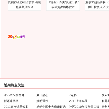
闫妮亦正亦谐占贺岁 喜剧
《情圣》肖央“真诚出轨”
解读邓超新身份《
也要颜值担当
或成贺岁档爆款帝
师》投资人 不
近期热点关注
永不磨灭的番号
夏日甜心
7电影
快乐
新还珠格格
姚明退役
2011上海车展
私募
2011高考试题答案
感动中国十大母亲评选
社区2010年度行业口碑
贵州