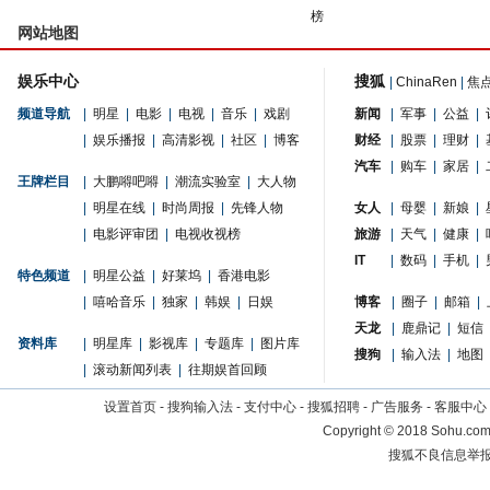
榜
网站地图
娱乐中心
搜狐
|
ChinaRen
|
焦
频道导航
|
明星
|
电影
|
电视
|
音乐
|
戏剧
新闻
|
军事
|
公益
|
|
娱乐播报
|
高清影视
|
社区
|
博客
财经
|
股票
|
理财
|
汽车
|
购车
|
家居
|
王牌栏目
|
大鹏嘚吧嘚
|
潮流实验室
|
大人物
|
明星在线
|
时尚周报
|
先锋人物
女人
|
母婴
|
新娘
|
|
电影评审团
|
电视收视榜
旅游
|
天气
|
健康
|
IT
|
数码
|
手机
|
特色频道
|
明星公益
|
好莱坞
|
香港电影
|
嘻哈音乐
|
独家
|
韩娱
|
日娱
博客
|
圈子
|
邮箱
|
天龙
|
鹿鼎记
|
短信
资料库
|
明星库
|
影视库
|
专题库
|
图片库
搜狗
|
输入法
|
地图
|
滚动新闻列表
|
往期娱首回顾
设置首页
-
搜狗输入法
-
支付中心
-
搜狐招聘
-
广告服务
-
客服中心
Copyright
©
2018 Sohu.com 
搜狐不良信息举