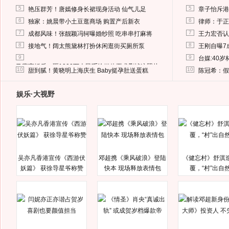
5
5
艳压群芳！唐嫣修身长裙现身活动 仙气儿足
章子怡斥港
6
6
独家：姚晨带小土豆逛商场 购置产后新衣
律师：于正
7
7
成都风味！张靓颖冯轲曝婚纱照 吃串串打麻将
王力宏否认
8
8
接地气！阔太熊黛林打扮休闲逛街买厕所泵
王刚自曝7
9
9
台媒:40
马蓉离婚后，砸1000万人民币给媒体要求删掉这照片
10
10
甜到腻！黄晓明上海庆生 Baby挺孕肚送蛋糕
陈冠希：假
娱乐·大视野
吴亦凡香港宣传《西游伏
邓超携《乘风破浪》登陆
《健忘村》舒淇
妖篇》 获徐导星爷称赞
快本 现场释放表情包
覆，“村”出自